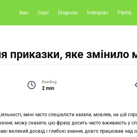
Bani
Copii
Dragoste
Întâmplări
Părinţi
 приказки, яке змінило м
Reading
2 min
яльності, мені часто спеціалісти казали, мовляв, на цій спра
ення, можу сказати, цю фразу досить часто вживають у спі
раві великий досвід і глибокі знання, довго працював над 