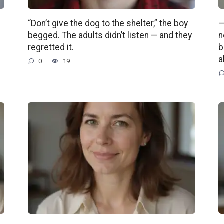
“Don’t give the dog to the shelter,” the boy
—
begged. The adults didn’t listen — and they
n
regretted it.
b
a
0
19