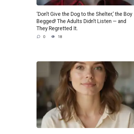
‘Don’t Give the Dog to the Shelter,’ the Boy
Begged! The Adults Didn’t Listen — and
They Regretted It.
0
18