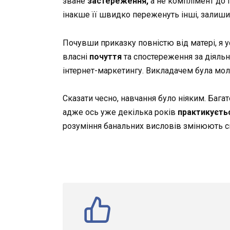
зване
застереження,
а не комплімент до 
інакше її швидко переженуть інші, залиш
Почувши приказку повністю від матері, я 
власні
почуття
та спостереження за діяльн
інтернет-маркетингу. Викладачем була моло
Сказати чесно, навчання було ніяким. Бага
адже ось уже декілька років
практикуєть
розуміння банальних висловів змінюють с