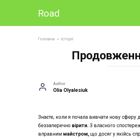
Skip
Road
to
content
Головна
»
Історії
Продовження
Author
Olia Olyalesiuk
Знаєте, коли я почала вивчати нову сферу ді
беззаперечно
вірити.
З власного спостереж
вправним
майстром,
що досяг у якійсь сп