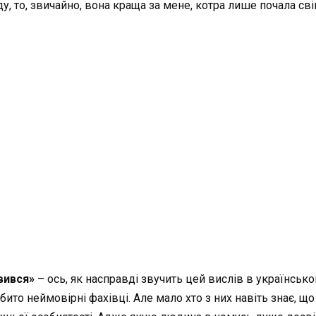
у, то, звичайно, вона краща за мене, котра лише почала св
вився»
– ось, як насправді звучить цей вислів в українському
ито неймовірні фахівці. Але мало хто з них навіть знає, що