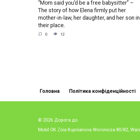
“Mom said you’d be a free babysitter” –
The story of how Elena firmly put her
mother-in-law, her daughter, and her son in
their place.
0
12
Головна
Політика конфіденційності
© 2026 Дорога до
Mobil OK Zoia Kupriianova Woronicza 80/82, Wa