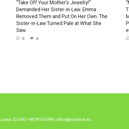
“Take Off Your Mother’s Jewelry!”
“
Demanded Her Sister-in-Law. Emma
T
Removed Them and Put On Her Own. The
M
Sister-in-Law Turned Pale at What She
P
Saw.
e
0
6
rszawa, 02-640 +48791615995
office@mobilok.eu