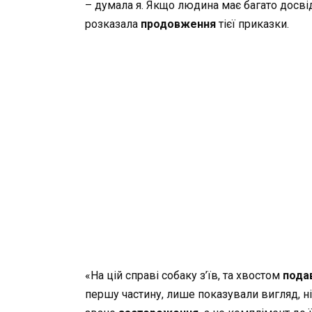
– думала я. Якщо людина має багато досвід
розказала
продовження
тієї приказки.
«На цій справі собаку з’їв, та хвостом
пода
першу частину, лише показували вигляд, ніб