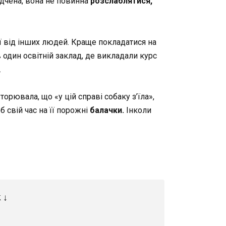
ідчена, вона не повинна
розслаблятися,
ї від інших людей. Краще покладатися на
 один освітній заклад, де викладали курс
.
орювала, що «у цій справі собаку з’їла»,
б свій час на її порожні
балачки.
Інколи
 ↓