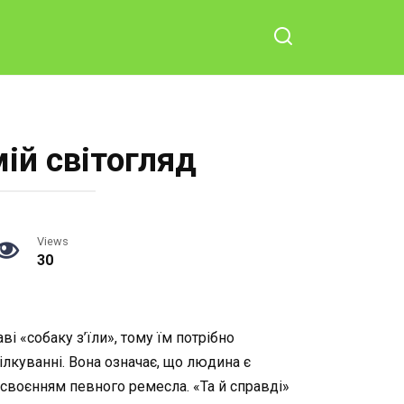
ій світогляд
Views
30
ві «собаку з’їли», тому їм потрібно
лкуванні. Вона означає, що людина є
освоєнням певного ремесла. «Та й справді»