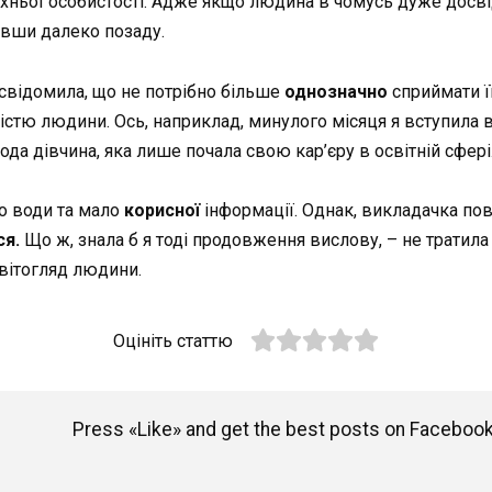
їхньої особистості. Адже якщо людина в чомусь дуже досв
ивши далеко позаду.
усвідомила, що не потрібно більше
однозначно
сприймати ї
істю людини. Ось, наприклад, минулого місяця я вступила в
да дівчина, яка лише почала свою кар’єру в освітній сфері
то води та мало
корисної
інформації. Однак, викладачка повт
ся.
Що ж, знала б я тоді продовження вислову, – не тратила 
вітогляд людини.
Оцініть статтю
Press «Like» and get the best posts on Facebook