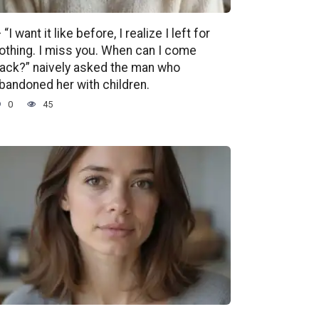
 “I want it like before, I realize I left for
othing. I miss you. When can I come
ack?” naively asked the man who
bandoned her with children.
0
45