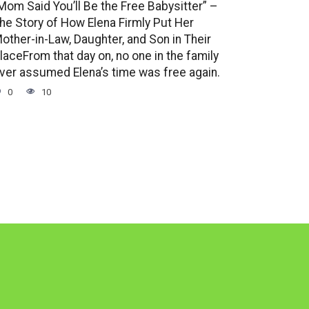
Mom Said You’ll Be the Free Babysitter” –
he Story of How Elena Firmly Put Her
other-in-Law, Daughter, and Son in Their
laceFrom that day on, no one in the family
ver assumed Elena’s time was free again.
0
10