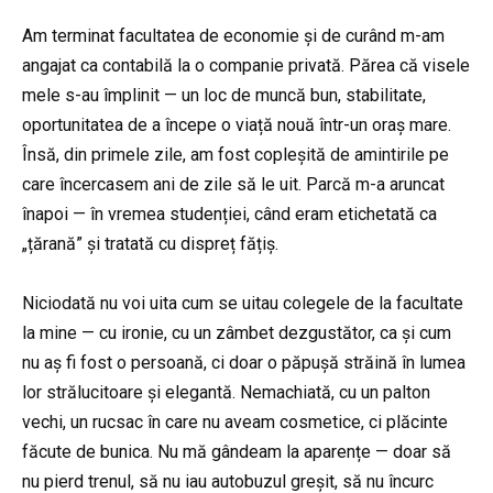
Am terminat facultatea de economie și de curând m-am
angajat ca contabilă la o companie privată. Părea că visele
mele s-au împlinit — un loc de muncă bun, stabilitate,
oportunitatea de a începe o viață nouă într-un oraș mare.
Însă, din primele zile, am fost copleșită de amintirile pe
care încercasem ani de zile să le uit. Parcă m-a aruncat
înapoi — în vremea studenției, când eram etichetată ca
„țărană” și tratată cu dispreț fățiș.
Niciodată nu voi uita cum se uitau colegele de la facultate
la mine — cu ironie, cu un zâmbet dezgustător, ca și cum
nu aș fi fost o persoană, ci doar o păpușă străină în lumea
lor strălucitoare și elegantă. Nemachiată, cu un palton
vechi, un rucsac în care nu aveam cosmetice, ci plăcinte
făcute de bunica. Nu mă gândeam la aparențe — doar să
nu pierd trenul, să nu iau autobuzul greșit, să nu încurc