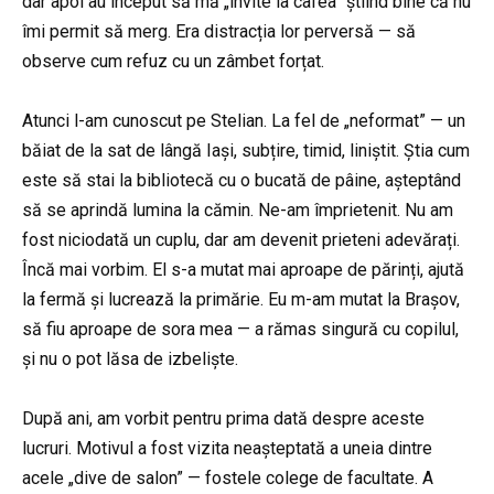
dar apoi au început să mă „invite la cafea” știind bine că nu
îmi permit să merg. Era distracția lor perversă — să
observe cum refuz cu un zâmbet forțat.
Atunci l-am cunoscut pe Stelian. La fel de „neformat” — un
băiat de la sat de lângă Iași, subțire, timid, liniștit. Știa cum
este să stai la bibliotecă cu o bucată de pâine, așteptând
să se aprindă lumina la cămin. Ne-am împrietenit. Nu am
fost niciodată un cuplu, dar am devenit prieteni adevărați.
Încă mai vorbim. El s-a mutat mai aproape de părinți, ajută
la fermă și lucrează la primărie. Eu m-am mutat la Brașov,
să fiu aproape de sora mea — a rămas singură cu copilul,
și nu o pot lăsa de izbeliște.
După ani, am vorbit pentru prima dată despre aceste
lucruri. Motivul a fost vizita neașteptată a uneia dintre
acele „dive de salon” — fostele colege de facultate. A