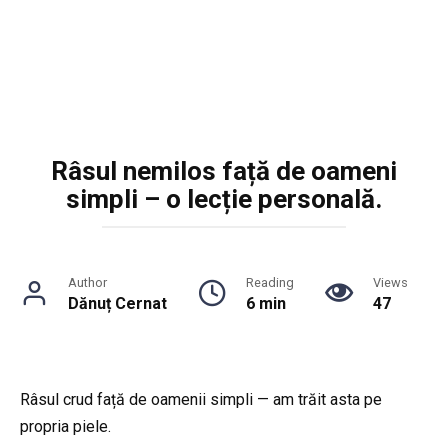
Râsul nemilos față de oameni
simpli – o lecție personală.
Author
Reading
Views
Dănuț Cernat
6 min
47
Râsul crud față de oamenii simpli — am trăit asta pe
propria piele.