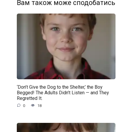
Вам також може сподобатись
‘Don’t Give the Dog to the Shelter,’ the Boy
Begged! The Adults Didn’t Listen — and They
Regretted It.
0
18