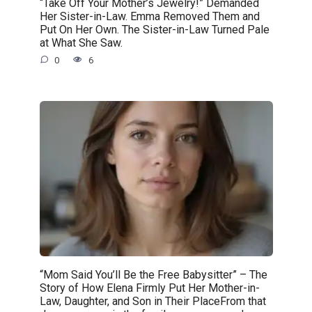
“Take Off Your Mother’s Jewelry!” Demanded
Her Sister-in-Law. Emma Removed Them and
Put On Her Own. The Sister-in-Law Turned Pale
at What She Saw.
0
6
“Mom Said You’ll Be the Free Babysitter” – The
Story of How Elena Firmly Put Her Mother-in-
Law, Daughter, and Son in Their PlaceFrom that