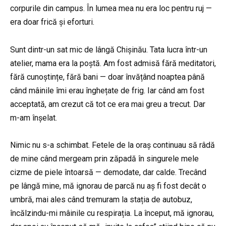
corpurile din campus. În lumea mea nu era loc pentru ruj —
era doar frică și eforturi.
Sunt dintr-un sat mic de lângă Chișinău. Tata lucra într-un
atelier, mama era la poștă. Am fost admisă fără meditatori,
fără cunoștințe, fără bani — doar învățând noaptea până
când mâinile îmi erau înghețate de frig. Iar când am fost
acceptată, am crezut că tot ce era mai greu a trecut. Dar
m-am înșelat.
Nimic nu s-a schimbat. Fetele de la oraș continuau să râdă
de mine când mergeam prin zăpadă în singurele mele
cizme de piele întoarsă — demodate, dar calde. Trecând
pe lângă mine, mă ignorau de parcă nu aș fi fost decât o
umbră, mai ales când tremuram la stația de autobuz,
încălzindu-mi mâinile cu respirația. La început, mă ignorau,