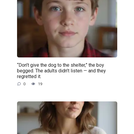
“Don’t give the dog to the shelter,” the boy
begged. The adults didn’t listen — and they
regretted it.
0
19