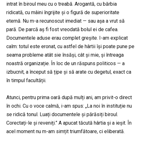
intrat în biroul meu cu o treabă. Arogantă, cu bărbia
ridicată, cu mâini îngrijite și o figură de superioritate
eternă. Nu m-a recunoscut imediat — sau așa a vrut să
pară. De parcă aș fi fost vreodată bolul ei de cafea.
Documentele aduse erau complet greșite. I-am explicat
calm: totul este eronat, cu astfel de hârtii își poate pune pe
seama probleme atât sie însăși, cât și mie, și întreaga
noastră organizație. În loc de un răspuns politicos — a
izbucnit, a început să țipe și să arate cu degetul, exact ca
în timpul facultății.
Atunci, pentru prima oară după mulți ani, am privit-o direct
în ochi. Cu o voce calmă, i-am spus: „La noi în instituție nu
se ridică tonul. Luați documentele și părăsiți biroul.
Corectați-le și reveniți.” A apucat tăcută hârtia și a ieșit. În
acel moment nu m-am simțit triumfătoare, ci eliberată.