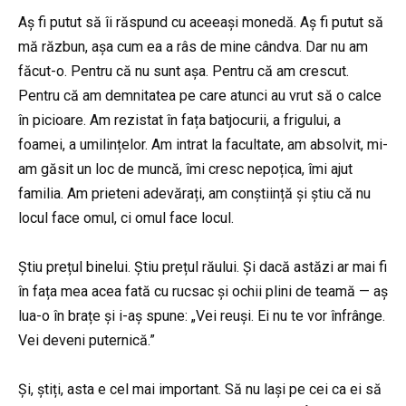
Aș fi putut să îi răspund cu aceeași monedă. Aș fi putut să
mă răzbun, așa cum ea a râs de mine cândva. Dar nu am
făcut-o. Pentru că nu sunt așa. Pentru că am crescut.
Pentru că am demnitatea pe care atunci au vrut să o calce
în picioare. Am rezistat în fața batjocurii, a frigului, a
foamei, a umilințelor. Am intrat la facultate, am absolvit, mi-
am găsit un loc de muncă, îmi cresc nepoțica, îmi ajut
familia. Am prieteni adevărați, am conștiință și știu că nu
locul face omul, ci omul face locul.
Știu prețul binelui. Știu prețul răului. Și dacă astăzi ar mai fi
în fața mea acea fată cu rucsac și ochii plini de teamă — aș
lua-o în brațe și i-aș spune: „Vei reuși. Ei nu te vor înfrânge.
Vei deveni puternică.”
Și, știți, asta e cel mai important. Să nu lași pe cei ca ei să