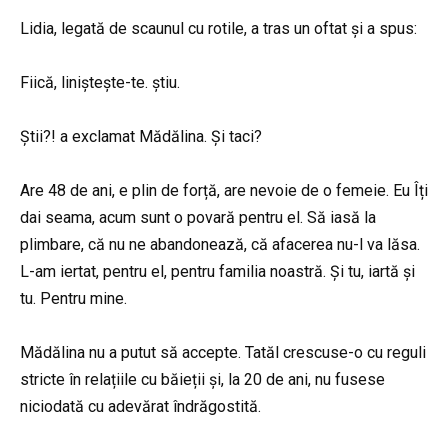
Lidia, legată de scaunul cu rotile, a tras un oftat și a spus:
Fiică, liniștește-te. știu.
Știi?! a exclamat Mădălina. Și taci?
Are 48 de ani, e plin de forță, are nevoie de o femeie. Eu Îți
dai seama, acum sunt o povară pentru el. Să iasă la
plimbare, că nu ne abandonează, că afacerea nu-l va lăsa.
L-am iertat, pentru el, pentru familia noastră. Și tu, iartă și
tu. Pentru mine.
Mădălina nu a putut să accepte. Tatăl crescuse-o cu reguli
stricte în relațiile cu băieții și, la 20 de ani, nu fusese
niciodată cu adevărat îndrăgostită.