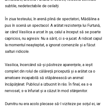
subtile, nedetectabile de ceilalți.
În ziua testeului, în arenă plină de spectatori, Mădălina a
pus în scenă un spectacol. A arătat rezistența lui Furtună,
iar când Vasilica a urcat în șa, calul a început să se poarte
capricios, nu agresiv. Nu a sărit, ci s-a jucat. A ridicat capul
la momentul neașteptat, a ignorat comenzile și a făcut
salturi ridicole.
Vasilica, încercând să-și păstreze aparențele, a ieșit
complet din rolul de călăreță pricepută și a arătat ca o
amatoare incapabilă să stăpânească un animal
încăpățânat. Publicul a izbucnit în râs. În final, ea s-a
nervosat, s-a înfuriat și a căzut în mod stânjenitor.
Dumitru nu era acolo plecase să-l viziteze pe soțul ei, iar