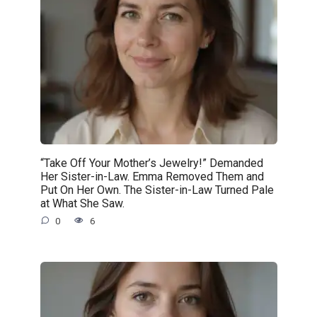
“Take Off Your Mother’s Jewelry!” Demanded
Her Sister-in-Law. Emma Removed Them and
Put On Her Own. The Sister-in-Law Turned Pale
at What She Saw.
0
6