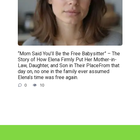
“Mom Said You’ll Be the Free Babysitter” – The
Story of How Elena Firmly Put Her Mother-in-
Law, Daughter, and Son in Their PlaceFrom that
day on, no one in the family ever assumed
Elena’s time was free again.
0
10