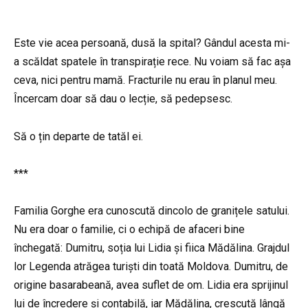
Este vie acea persoană, dusă la spital? Gândul acesta mi-
a scăldat spatele în transpirație rece. Nu voiam să fac așa
ceva, nici pentru mamă. Fracturile nu erau în planul meu.
Încercam doar să dau o lecție, să pedepsesc.
Să o țin departe de tatăl ei.
***
Familia Gorghe era cunoscută dincolo de granițele satului.
Nu era doar o familie, ci o echipă de afaceri bine
închegată: Dumitru, soția lui Lidia și fiica Mădălina. Grajdul
lor Legenda atrăgea turiști din toată Moldova. Dumitru, de
origine basarabeană, avea suflet de om. Lidia era sprijinul
lui de încredere și contabilă, iar Mădălina, crescută lângă