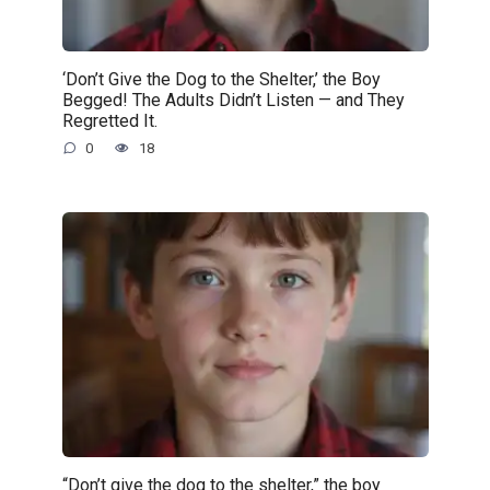
‘Don’t Give the Dog to the Shelter,’ the Boy
Begged! The Adults Didn’t Listen — and They
Regretted It.
0
18
“Don’t give the dog to the shelter,” the boy