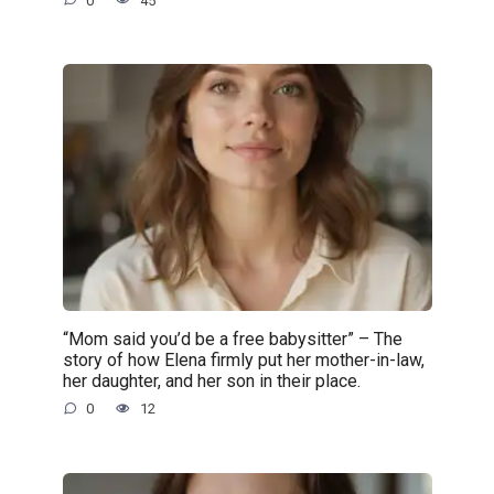
0
45
“Mom said you’d be a free babysitter” – The
story of how Elena firmly put her mother-in-law,
her daughter, and her son in their place.
0
12