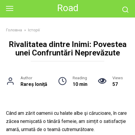
Skip
Road
to
content
Головна
»
Історії
Rivalitatea dintre Inimi: Povestea
unei Confruntări Neprevăzute
Author
Reading
Views
Rareș Ioniță
10 min
57
Când am zărit oamenii cu halate albe şi cărucioare, în care
zăcea nemișcată o tânără femeie, am simțit o satisfacție
amară, urmată de o teamă cutremurătoare.