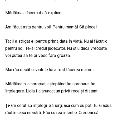
Mădălina a încercat să explice:
Am făcut asta pentru voi! Pentru mamă! Să plece!
Taci! a strigat el pentru prima dată în viață. Nu ai făcut-o
pentru noi. Te-ai credut judecător. Nu știu dacă vreodată
voi putea să te privesc fără groază.
Mai rău decât cuvintele lui a fost tăcerea mamei.
Mădălina s-a apropiat, așteptând fie aprobare, fie
înțelegere. Lidia i-a aruncat un privit rece și distant:
Ți-am cerut să înțelegi. Să ierți, așa cum eu pot. Tu ai adus
răul în casa noastră. Rău cu rea intenție. Credeai că