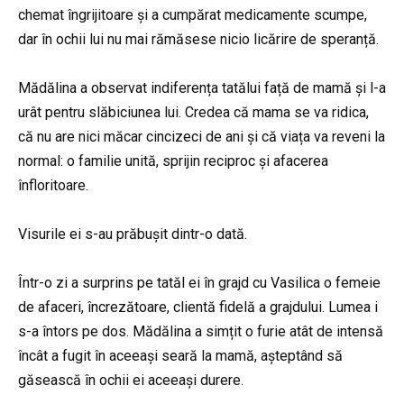
chemat îngrijitoare și a cumpărat medicamente scumpe,
dar în ochii lui nu mai rămăsese nicio licărire de speranță.
Mădălina a observat indiferența tatălui față de mamă și l-a
urât pentru slăbiciunea lui. Credea că mama se va ridica,
că nu are nici măcar cincizeci de ani și că viața va reveni la
normal: o familie unită, sprijin reciproc și afacerea
înfloritoare.
Visurile ei s-au prăbușit dintr-o dată.
Într-o zi a surprins pe tatăl ei în grajd cu Vasilica o femeie
de afaceri, încrezătoare, clientă fidelă a grajdului. Lumea i
s-a întors pe dos. Mădălina a simțit o furie atât de intensă
încât a fugit în aceeași seară la mamă, așteptând să
găsească în ochii ei aceeași durere.