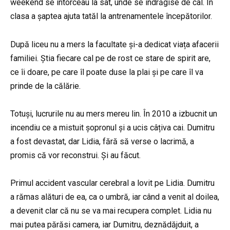
weekend se întorceau la sat, unde se îndrăgise de cal. În
clasa a șaptea ajuta tatăl la antrenamentele începătorilor.
După liceu nu a mers la facultate și-a dedicat viața afacerii
familiei. Știa fiecare cal pe de rost ce stare de spirit are,
ce îi doare, pe care îl poate duse la plai și pe care îl va
prinde de la călărie.
Totuși, lucrurile nu au mers mereu lin. În 2010 a izbucnit un
incendiu ce a mistuit șopronul și a ucis câțiva cai. Dumitru
a fost devastat, dar Lidia, fără să verse o lacrimă, a
promis că vor reconstrui. Și au făcut.
Primul accident vascular cerebral a lovit pe Lidia. Dumitru
a rămas alături de ea, ca o umbră, iar când a venit al doilea,
a devenit clar că nu se va mai recupera complet. Lidia nu
mai putea părăsi camera, iar Dumitru, deznădăjduit, a