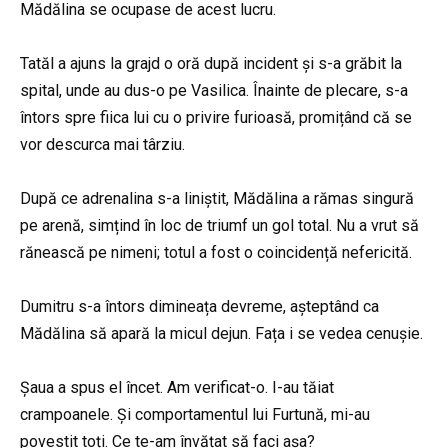
Mădălina se ocupase de acest lucru.
Tatăl a ajuns la grajd o oră după incident și s-a grăbit la
spital, unde au dus-o pe Vasilica. Înainte de plecare, s-a
întors spre fiica lui cu o privire furioasă, promițând că se
vor descurca mai târziu.
După ce adrenalina s-a liniștit, Mădălina a rămas singură
pe arenă, simțind în loc de triumf un gol total. Nu a vrut să
rănească pe nimeni; totul a fost o coincidență nefericită.
Dumitru s-a întors dimineața devreme, așteptând ca
Mădălina să apară la micul dejun. Fața i se vedea cenușie.
Șaua a spus el încet. Am verificat-o. I-au tăiat
crampoanele. Și comportamentul lui Furtună, mi-au
povestit toți. Ce te-am învățat să faci așa?