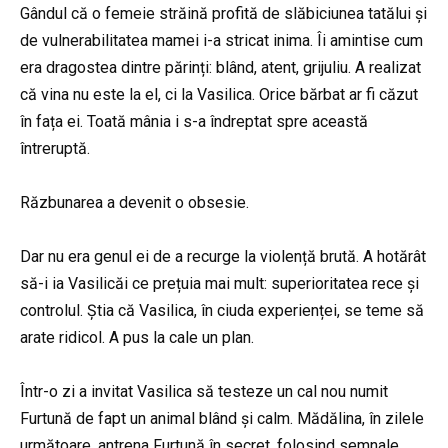
Gândul că o femeie străină profită de slăbiciunea tatălui și
de vulnerabilitatea mamei i-a stricat inima. Îi amintise cum
era dragostea dintre părinți: blând, atent, grijuliu. A realizat
că vina nu este la el, ci la Vasilica. Orice bărbat ar fi căzut
în fața ei. Toată mânia i s-a îndreptat spre această
întreruptă.
Răzbunarea a devenit o obsesie.
Dar nu era genul ei de a recurge la violență brută. A hotărât
să-i ia Vasilicăi ce prețuia mai mult: superioritatea rece și
controlul. Știa că Vasilica, în ciuda experienței, se teme să
arate ridicol. A pus la cale un plan.
Într-o zi a invitat Vasilica să testeze un cal nou numit
Furtună de fapt un animal blând și calm. Mădălina, în zilele
următoare, antrena Furtună în secret, folosind semnale