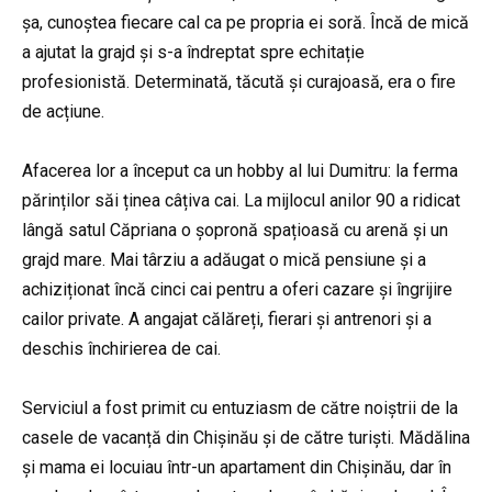
șa, cunoștea fiecare cal ca pe propria ei soră. Încă de mică
a ajutat la grajd și s-a îndreptat spre echitație
profesionistă. Determinată, tăcută și curajoasă, era o fire
de acțiune.
Afacerea lor a început ca un hobby al lui Dumitru: la ferma
părinților săi ținea câțiva cai. La mijlocul anilor 90 a ridicat
lângă satul Căpriana o șopronă spațioasă cu arenă și un
grajd mare. Mai târziu a adăugat o mică pensiune și a
achiziționat încă cinci cai pentru a oferi cazare și îngrijire
cailor private. A angajat călăreți, fierari și antrenori și a
deschis închirierea de cai.
Serviciul a fost primit cu entuziasm de către noiștrii de la
casele de vacanță din Chișinău și de către turiști. Mădălina
și mama ei locuiau într-un apartament din Chișinău, dar în