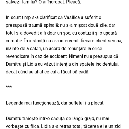
salvezi familia? O ai îngropat. Pleacă.
În scurt timp s-a clarificat că Vasilica a suferit o
presupusă traumă spinală; nu s-a mișcat două zile, dar
totul s-a dovedit a fi doar un șoc, cu contuzii și o ușoară
comoție. În instanță nu s-a intervenit: fiecare client semna,
înainte de a călări, un acord de renunțare la orice
revendicare în caz de accident. Nimeni nu a presupus că
Dumitru și Lidia au văzut intenția din spatele incidentului,
decât când au aflat ce cal a făcut să cadă.
***
Legenda mai funcționează, dar sufletul i-a plecat.
Dumitru trăiește într-o căsuță de lângă grajd, nu mai
vorbește cu fiica. Lidia s-a retras total, tăcerea ei e un zid