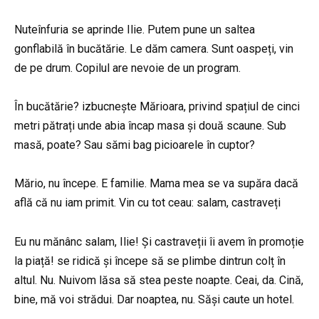
Nuteînfuria se aprinde Ilie. Putem pune un saltea
gonflabilă în bucătărie. Le dăm camera. Sunt oaspeți, vin
de pe drum. Copilul are nevoie de un program.
În bucătărie? izbucnește Mărioara, privind spațiul de cinci
metri pătrați unde abia încap masa și două scaune. Sub
masă, poate? Sau sămi bag picioarele în cuptor?
Mărio, nu începe. E familie. Mama mea se va supăra dacă
află că nu iam primit. Vin cu tot ceau: salam, castraveți
Eu nu mănânc salam, Ilie! Și castraveții îi avem în promoție
la piață! se ridică și începe să se plimbe dintrun colț în
altul. Nu. Nuivom lăsa să stea peste noapte. Ceai, da. Cină,
bine, mă voi strădui. Dar noaptea, nu. Săși caute un hotel.