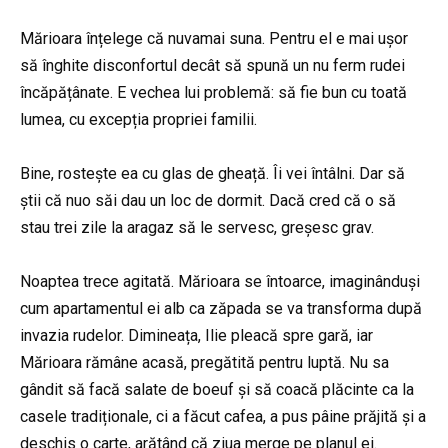
Mărioara înțelege că nuvamai suna. Pentru el e mai ușor
să înghite disconfortul decât să spună un nu ferm rudei
încăpățânate. E vechea lui problemă: să fie bun cu toată
lumea, cu excepția propriei familii.
Bine, rostește ea cu glas de gheață. Îi vei întâlni. Dar să
știi că nuo săi dau un loc de dormit. Dacă cred că o să
stau trei zile la aragaz să le servesc, greșesc grav.
Noaptea trece agitată. Mărioara se întoarce, imaginânduși
cum apartamentul ei alb ca zăpada se va transforma după
invazia rudelor. Dimineața, Ilie pleacă spre gară, iar
Mărioara rămâne acasă, pregătită pentru luptă. Nu sa
gândit să facă salate de boeuf și să coacă plăcinte ca la
casele tradiționale, ci a făcut cafea, a pus pâine prăjită și a
deschis o carte, arătând că ziua merge pe planul ei.