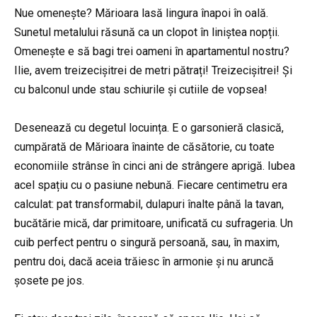
Nue omenește? Mărioara lasă lingura înapoi în oală.
Sunetul metalului răsună ca un clopot în liniștea nopții.
Omenește e să bagi trei oameni în apartamentul nostru?
Ilie, avem treizecișitrei de metri pătrați! Treizecișitrei! Și
cu balconul unde stau schiurile și cutiile de vopsea!
Desenează cu degetul locuința. E o garsonieră clasică,
cumpărată de Mărioara înainte de căsătorie, cu toate
economiile strânse în cinci ani de strângere aprigă. Iubea
acel spațiu cu o pasiune nebună. Fiecare centimetru era
calculat: pat transformabil, dulapuri înalte până la tavan,
bucătărie mică, dar primitoare, unificată cu sufrageria. Un
cuib perfect pentru o singură persoană, sau, în maxim,
pentru doi, dacă aceia trăiesc în armonie și nu aruncă
șosete pe jos.