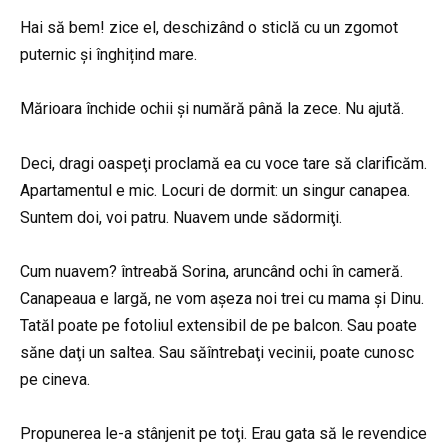
Hai să bem! zice el, deschizând o sticlă cu un zgomot
puternic și înghițind mare.
Mărioara închide ochii și numără până la zece. Nu ajută.
Deci, dragi oaspeţi proclamă ea cu voce tare să clarificăm.
Apartamentul e mic. Locuri de dormit: un singur canapea.
Suntem doi, voi patru. Nuavem unde sădormiţi.
Cum nuavem? întreabă Sorina, aruncând ochi în cameră.
Canapeaua e largă, ne vom așeza noi trei cu mama și Dinu.
Tatăl poate pe fotoliul extensibil de pe balcon. Sau poate
săne daţi un saltea. Sau săîntrebaţi vecinii, poate cunosc
pe cineva.
Propunerea le-a stânjenit pe toţi. Erau gata să le revendice