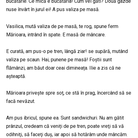
bucătărie. Ce mică e bucătăria! Cum vei găti? Două gazde
nuse învârt în jurul ei! A pus valiza pe masă.
Vasilica, mută valiza de pe masă, te rog, spune ferm
Mărioara, intrând în spate. E masă de mâncare.
E curată, am pus-o pe tren, lângă ziar! se supără, mutând
valiza pe scaun. Hai, punene pe masă! Foștii sunt
flămânzi, am băut doar ceai dimineața. Ilie a zis că ne
așteaptă.
Mărioara privește spre soț, ce stă în prag, încercând să se
facă nevăzut.
Am pus ibricul, spune ea. Sunt sandwichuri. Nu am gătit
prânzul, credeam că veniți de pe tren, poate vreţi să vă
odihniţi, să faceţi duș, iar apoi să hotărâm unde mâncăm.