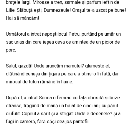
brațele largi. Miroase a tren, sarmale și parfum ieftin de
Lilie. Slăbuță ești, Dumnezeule! Orașul te-a uscat pe bune!
Hai să mâncăm!
Următorul a intrat nepoștilocul Petru, purtând pe umăr un
sac uriaș din care ieșea ceva ce amintea de un picior de
porc.
Salut, gazdă! Unde aruncăm mamutul? glumește el,
clătinând cenușa din țigara pe care a stins-o în față, dar
mirosul de tutun rămâne în haine.
După el, a intrat Sorina o femeie cu fața obosită și buze
strânse, trăgând de mână un băiat de cinci ani, cu părul
ciufulit. Copilul a sărit și a strigat: Unde e desenele? și a
fugi în cameră, fără săși dea jos pantofii.