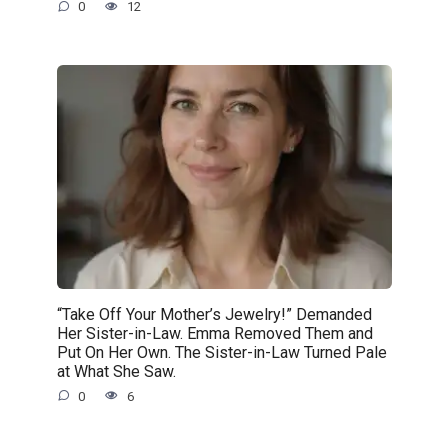
0
12
“Take Off Your Mother’s Jewelry!” Demanded
Her Sister-in-Law. Emma Removed Them and
Put On Her Own. The Sister-in-Law Turned Pale
at What She Saw.
0
6