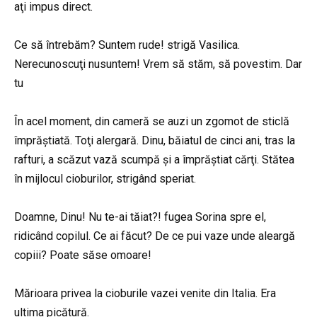
aţi impus direct.
Ce să întrebăm? Suntem rude! strigă Vasilica.
Nerecunoscuţi nusuntem! Vrem să stăm, să povestim. Dar
tu
În acel moment, din cameră se auzi un zgomot de sticlă
împrăștiată. Toţi alergară. Dinu, băiatul de cinci ani, tras la
rafturi, a scăzut vază scumpă și a împrăștiat cărţi. Stătea
în mijlocul cioburilor, strigând speriat.
Doamne, Dinu! Nu te-ai tăiat?! fugea Sorina spre el,
ridicând copilul. Ce ai făcut? De ce pui vaze unde aleargă
copiii? Poate săse omoare!
Mărioara privea la cioburile vazei venite din Italia. Era
ultima picătură.