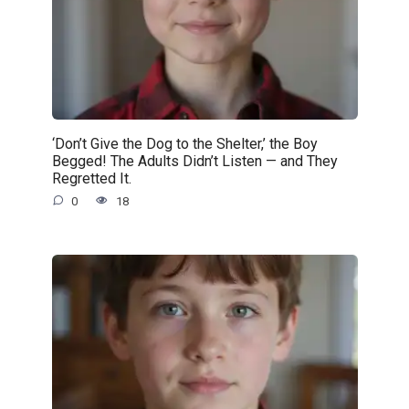
‘Don’t Give the Dog to the Shelter,’ the Boy
Begged! The Adults Didn’t Listen — and They
Regretted It.
0
18