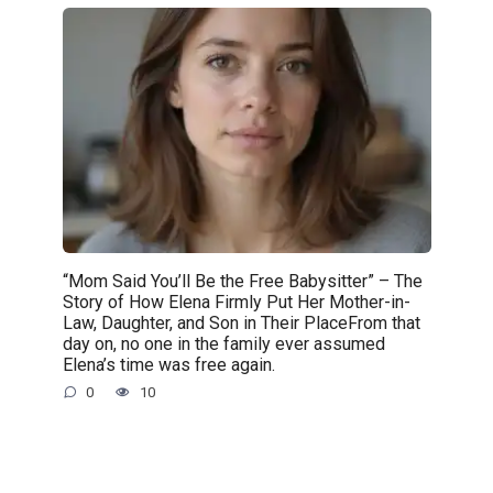
“Mom Said You’ll Be the Free Babysitter” – The
Story of How Elena Firmly Put Her Mother-in-
Law, Daughter, and Son in Their PlaceFrom that
day on, no one in the family ever assumed
Elena’s time was free again.
0
10