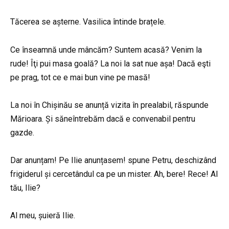
Tăcerea se așterne. Vasilica întinde brațele.
Ce înseamnă unde mâncăm? Suntem acasă? Venim la
rude! Îţi pui masa goală? La noi la sat nue așa! Dacă eşti
pe prag, tot ce e mai bun vine pe masă!
La noi în Chișinău se anunță vizita în prealabil, răspunde
Mărioara. Și săneîntrebăm dacă e convenabil pentru
gazde.
Dar anunțam! Pe Ilie anunțasem! spune Petru, deschizând
frigiderul și cercetândul ca pe un mister. Ah, bere! Rece! Al
tău, Ilie?
Al meu, șuieră Ilie.