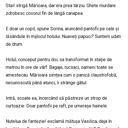
Stai! strigă Mărioara, dar era prea târziu. Ghete murdare
zdrobesc covorul fin de lângă canapea.
E doar un copil, spune Sorina, aruncând pantofii pe cale și
lăsândule în mijlocul holului. Nuaveți papuci? Suntem udati
de drum.
Holul, conceput pentru doi, sa transformat în stație de
metrou în ore de vârf. Bagaje, rucsaci, oameni toate se
amestecau. Mărioara simțea cum o panică claustrofobă,
necunoscută până atunci, îi strânge gâtul.
Intră, scoate ea, încercând să păstreze un strop de
curtoazie. Doar pantofii pe raft, pe umerașe hainele.
Nutelua de fantezie! exclamă mătușa Vasilica, deja în