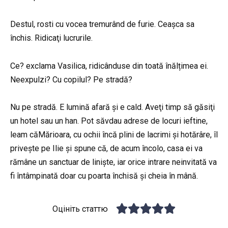
Destul, rosti cu vocea tremurând de furie. Ceașca sa
închis. Ridicaţi lucrurile.
Ce? exclama Vasilica, ridicânduse din toată înălțimea ei.
Neexpulzi? Cu copilul? Pe stradă?
Nu pe stradă. E lumină afară și e cald. Aveţi timp să găsiţi
un hotel sau un han. Pot săvdau adrese de locuri ieftine,
leam căMărioara, cu ochii încă plini de lacrimi și hotărâre, îl
privește pe Ilie și spune că, de acum încolo, casa ei va
rămâne un sanctuar de liniște, iar orice intrare neinvitată va
fi întâmpinată doar cu poarta închisă și cheia în mână.
Оцініть статтю