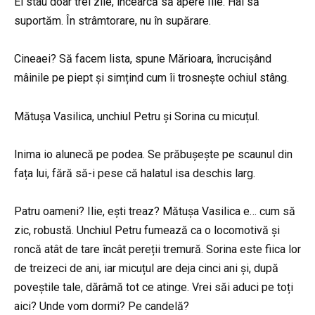
Ei stau doar trei zile, încearcă să apere Ilie. Hai să
suportăm. În strâmtorare, nu în supărare.
Cineaei? Să facem lista, spune Mărioara, încrucișând
mâinile pe piept și simțind cum îi trosnește ochiul stâng.
Mătușa Vasilica, unchiul Petru și Sorina cu micuțul.
Inima io alunecă pe podea. Se prăbușește pe scaunul din
fața lui, fără să-i pese că halatul isa deschis larg.
Patru oameni? Ilie, ești treaz? Mătușa Vasilica e… cum să
zic, robustă. Unchiul Petru fumează ca o locomotivă și
roncă atât de tare încât pereții tremură. Sorina este fiica lor
de treizeci de ani, iar micuțul are deja cinci ani și, după
poveștile tale, dărâmă tot ce atinge. Vrei săi aduci pe toți
aici? Unde vom dormi? Pe candelă?