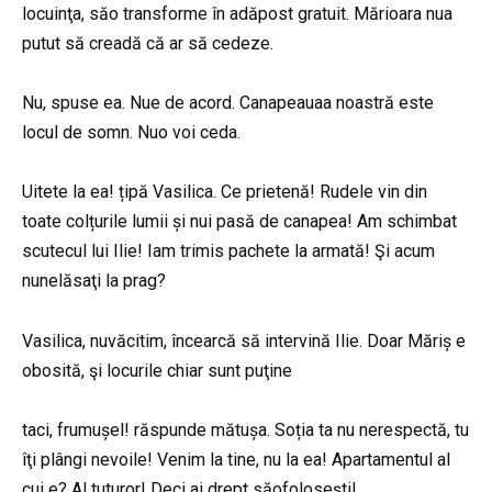
locuinţa, săo transforme în adăpost gratuit. Mărioara nua
putut să creadă că ar să cedeze.
Nu, spuse ea. Nue de acord. Canapeauaa noastră este
locul de somn. Nuo voi ceda.
Uitete la ea! țipă Vasilica. Ce prietenă! Rudele vin din
toate colțurile lumii și nui pasă de canapea! Am schimbat
scutecul lui Ilie! Iam trimis pachete la armată! Şi acum
nunelăsaţi la prag?
Vasilica, nuvăcitim, încearcă să intervină Ilie. Doar Măriș e
obosită, şi locurile chiar sunt puţine
taci, frumușel! răspunde mătușa. Soția ta nu nerespectă, tu
îţi plângi nevoile! Venim la tine, nu la ea! Apartamentul al
cui e? Al tuturor! Deci ai drept săofoloseşti!