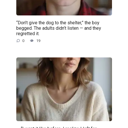
“Don’t give the dog to the shelter,” the boy
begged. The adults didn’t listen — and they
regretted it.
0
19