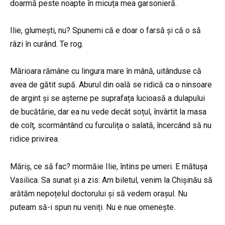
doarmă peste noapte în micuța mea garsonieră.
Ilie, glumești, nu? Spunemi că e doar o farsă și că o să
râzi în curând. Te rog.
Mărioara rămâne cu lingura mare în mână, uitânduse că
avea de gătit supă. Aburul din oală se ridică ca o ninsoare
de argint și se așterne pe suprafața lucioasă a dulapului
de bucătărie, dar ea nu vede decât soțul, învârtit la masa
de colț, scormântând cu furculița o salată, încercând să nu
ridice privirea.
Măriș, ce să fac? mormăie Ilie, întins pe umeri. E mătușa
Vasilica. Sa sunat și a zis: Am biletul, venim la Chișinău să
arătăm nepoțelul doctorului și să vedem orașul. Nu
puteam să-i spun nu veniți. Nu e nue omenește.