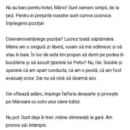
Nu au bani pentru hotel, Mărio! Sunt oameni simpli, de la
țară. Pentru ei prețurile noastre sunt cumva cosmice.
Înțelegemi poziția!
Cinevamivaînțelege poziția? Lucrez toată săptămâna.
Mâine am o singură zi liberă, voiam să mă odihnesc și să
stau în baie. În loc de asta îmi propun să dorm pe podea în
bucătărie și să ascult țipetele lui Petru? Nu, Ilie. Sunăle și
spunele că am spart conducta, că am o pestă, că am fost
evacuaţi orice. Dar nu să vină să doarmă aici.
Ilie oftează adânc, împinge farfuria deoparte și privește
pe Mărioara cu ochii unui câine bătut.
Nu pot. Sunt deja în tren. mâine dimineață la gară. Am
promis săi întâmpin.