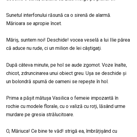
Sunetul interfonului răsună ca o sirenă de alarmă.
Mărioara se apropie încet.
Măriș, suntem noi! Deschide! vocea veselă a lui Ilie părea
că aduce nu rude, ci un milion de lei câștigaţi.
După câteva minute, pe hol se aude zgomot. Voze înalte,
chicot, zdruncinarea unui obiect greu. Ușa se deschide și
un bolondră spumă de oameni se repește în hol.
Prima a pășit mătușa Vasilica o femeie impozantă în
rochie cu modele florale, cu o valiză cu roți, lăsând urme
murdare pe gresia strălucitoare.
O, Măriuca! Ce bine te văd! strigă ea, îmbrățișând cu