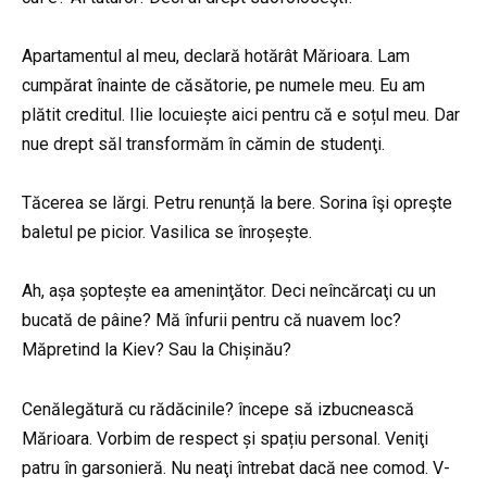
Apartamentul al meu, declară hotărât Mărioara. Lam
cumpărat înainte de căsătorie, pe numele meu. Eu am
plătit creditul. Ilie locuiește aici pentru că e soțul meu. Dar
nue drept săl transformăm în cămin de studenţi.
Tăcerea se lărgi. Petru renunță la bere. Sorina îşi opreşte
baletul pe picior. Vasilica se înroșește.
Ah, așa șoptește ea ameninţător. Deci neîncărcaţi cu un
bucată de pâine? Mă înfurii pentru că nuavem loc?
Măpretind la Kiev? Sau la Chișinău?
Cenălegătură cu rădăcinile? începe să izbucnească
Mărioara. Vorbim de respect și spațiu personal. Veniţi
patru în garsonieră. Nu neaţi întrebat dacă nee comod. V-