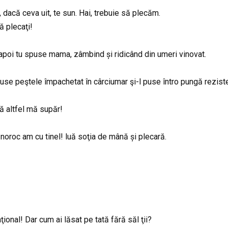
acă ceva uit, te sun. Hai, trebuie să plecăm.
ă plecaţi!
, apoi tu spuse mama, zâmbind și ridicând din umeri vinovat.
use peştele împachetat în cârciumar şi-l puse întro pungă reziste
că altfel mă supăr!
noroc am cu tinel! luă soţia de mână și plecară.
ional! Dar cum ai lăsat pe tată fără săl ţii?