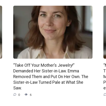
“Take Off Your Mother’s Jewelry!”
“
Demanded Her Sister-in-Law. Emma
T
Removed Them and Put On Her Own. The
M
Sister-in-Law Turned Pale at What She
P
Saw.
e
0
6