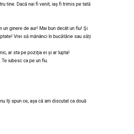
 tine. Dacă nai fi venit, iaș fi trimis pe tată
m un ginere de aur! Mai bun decât un fiu! Şi
reptate! Vrei să mănânci în bucătărie sau săți
 ar sta pe poziţia ei și ar lupta!
. Te iubesc ca pe un fiu.
 nu îţi spun ce, așa că am discutat ca două