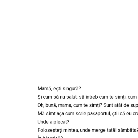
Mamă, ești singură?
Și cum să nu salut, să întreb cum te simți, c
Oh, bună, mama, cum te simți? Sunt atât de supăr
Mă simt așa cum scrie pașaportul, știi că eu cr
Unde a plecat?
Foloseșteți mintea, unde merge tatăl sâmbăta