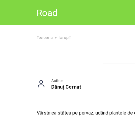
Skip
Road
to
content
Головна
»
Історії
Author
Dănuț Cernat
Vârstnica stătea pe pervaz, udând plantele de ghi