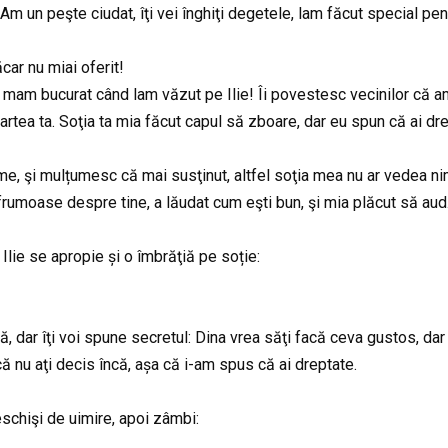
Am un peşte ciudat, îţi vei înghiţi degetele, lam făcut special pentru
car nu miai oferit!
că mam bucurat când lam văzut pe Ilie! Îi povestesc vecinilor că a
e partea ta. Soţia ta mia făcut capul să zboare, dar eu spun că ai d
şi mulțumesc că mai susţinut, altfel soţia mea nu ar vedea nimic,
e frumoase despre tine, a lăudat cum eşti bun, şi mia plăcut să aud
 Ilie se apropie și o îmbrăţiă pe soție:
ă, dar îţi voi spune secretul: Dina vrea săţi facă ceva gustos, dar
ă nu aţi decis încă, așa că i-am spus că ai dreptate.
eschişi de uimire, apoi zâmbi: