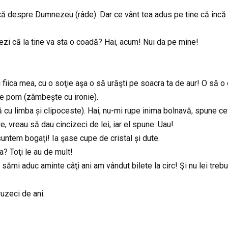
scă despre Dumnezeu (râde). Dar ce vânt tea adus pe tine că înc
Crezi că la tine va sta o coadă? Hai, acum! Nui da pe mine!
 fiica mea, cu o soţie aşa o să urăşti pe soacra ta de aur! O să o
e pom (zâmbește cu ironie).
ă cu limba și clipoceste). Hai, nu-mi rupe inima bolnavă, spune ce
 vreau să dau cincizeci de lei, iar el spune: Uau!
suntem bogaţi! Ia şase cupe de cristal și dute.
a? Toţi le au de mult!
sămi aduc aminte câţi ani am vândut bilete la circ! Şi nu lei trebui
ruzeci de ani.