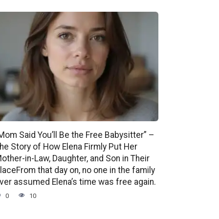
Mom Said You’ll Be the Free Babysitter” –
he Story of How Elena Firmly Put Her
other-in-Law, Daughter, and Son in Their
laceFrom that day on, no one in the family
ver assumed Elena’s time was free again.
0
10