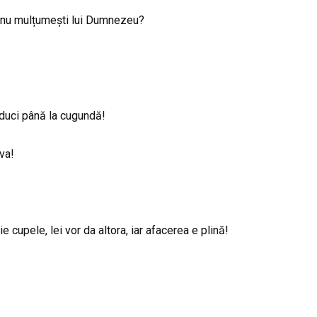
ă nu mulțumești lui Dumnezeu?
 duci până la cugundă!
va!
e cupele, lei vor da altora, iar afacerea e plină!