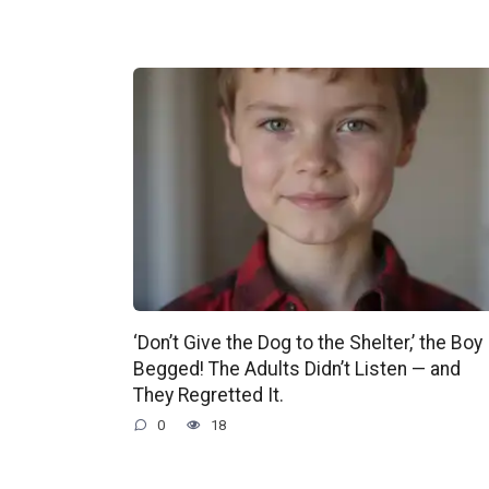
‘Don’t Give the Dog to the Shelter,’ the Boy
Begged! The Adults Didn’t Listen — and
They Regretted It.
0
18