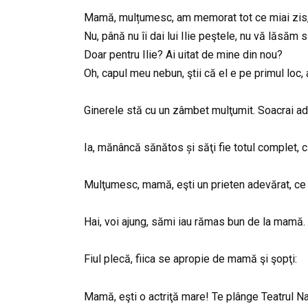
Mamă, mulțumesc, am memorat tot ce miai zis, d
Nu, până nu îi dai lui Ilie peştele, nu vă lăsăm s
Doar pentru Ilie? Ai uitat de mine din nou?
Oh, capul meu nebun, ştii că el e pe primul loc
Ginerele stă cu un zâmbet mulţumit. Soacrai ad
Ia, mănâncă sănătos și săţi fie totul complet, 
Mulţumesc, mamă, eşti un prieten adevărat, ce 
Hai, voi ajung, sămi iau rămas bun de la mamă.
Fiul plecă, fiica se apropie de mamă şi şopţi:
Mamă, eşti o actriţă mare! Te plânge Teatrul Naţ