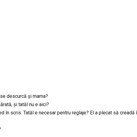
um se descurcă și mama?
ată, și tatăl nu e aici?
ed în scris. Tatăl e necesar pentru reglaje? El a plecat să cread
?