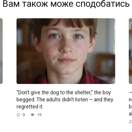
Вам також може сподобатись
“Don’t give the dog to the shelter,” the boy
—
begged. The adults didn’t listen — and they
n
regretted it.
b
a
0
19