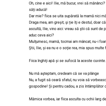
Oh, cine e aici! Ilie, mă bucur, vrei să mănânci? 
săți aducă!
Dar mie? fiica se uita supărată la mamă nici mă
Draga mea, am greșit, şi ție îţi e destul, doar 
ascultă, Ilie, vino aici: vreau să ştii că sunt d
aduc ceva aici?
Mulţumesc, mamă, tocmai am mâncat, nu-i foame, 
Ştii, Ilie, și ea nu e o soţie rea, mia spus mult
Fiica înghiţi apă și se sufocă la aceste cuvinte.
Nu mă aşteptam, credeam că se va plânge
Nu, a fugit să ceară sfatul, nu voia să vorbeasc
gospodine! Și pentru cadou, a zis întâmplător c
Mămica vorbea, iar fiica asculta cu ochii larg d