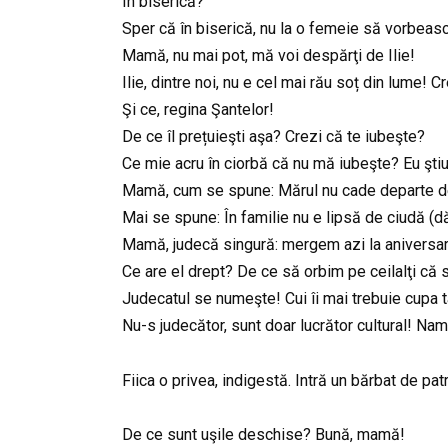
În biserică?
Sper că în biserică, nu la o femeie să vorbea
Mamă, nu mai pot, mă voi despărţi de Ilie!
Ilie, dintre noi, nu e cel mai rău soț din lume! 
Şi ce, regina Şantelor!
De ce îl prețuieşti aşa? Crezi că te iubeşte?
Ce mie acru în ciorbă că nu mă iubeşte? Eu ştiu
Mamă, cum se spune: Mărul nu cade departe d
Mai se spune: În familie nu e lipsă de ciudă (d
Mamă, judecă singură: mergem azi la aniversare,
Ce are el drept? De ce să orbim pe ceilalţi că 
Judecatul se numeşte! Cui îi mai trebuie cupa t
Nu-s judecător, sunt doar lucrător cultural! Nam 
Fiica o privea, indigestă. Intră un bărbat de pat
De ce sunt uşile deschise? Bună, mamă!