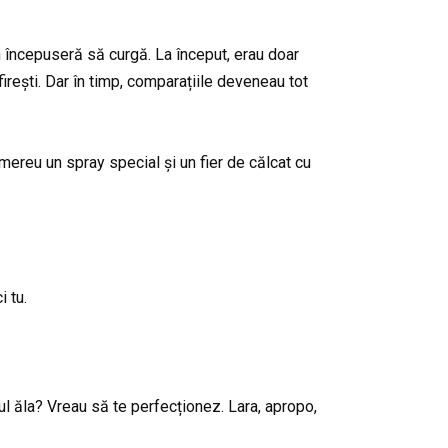
an începuseră să curgă. La început, erau doar
irești. Dar în timp, comparațiile deveneau tot
mereu un spray special și un fier de călcat cu
i tu.
l ăla? Vreau să te perfecționez. Lara, apropo,