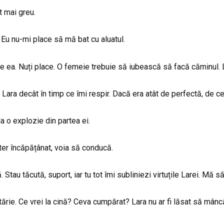
t mai greu.
Eu nu-mi place să mă bat cu aluatul.
 ea. Nuți place. O femeie trebuie să iubească să facă căminul. 
 Lara decât în timp ce îmi respir. Dacă era atât de perfectă, de c
 o explozie din partea ei.
er încăpățânat, voia să conducă.
u tăcută, suport, iar tu tot îmi subliniezi virtuțile Larei. Mă să
cătărie. Ce vrei la cină? Ceva cumpărat? Lara nu ar fi lăsat să m