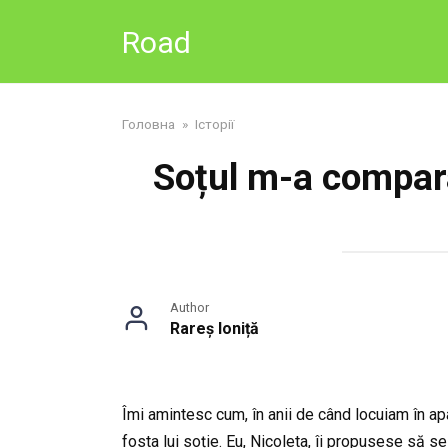
Skip
Road
to
content
Головна
»
Історії
Soțul m-a compara
Author
Rareș Ioniță
Îmi amintesc cum, în anii de când locuiam în a
fosta lui soție. Eu, Nicoleta, îi propusese să se