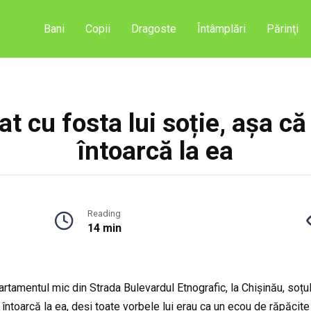
Bani
Copii
Dragoste
Întâmplări
Părinţi
t cu fosta lui soție, așa că
întoarcă la ea
Reading
14 min
partamentul mic din Strada Bulevardul Etnografic, la Chișinău, so
 întoarcă la ea, deși toate vorbele lui erau ca un ecou de răpăcite 