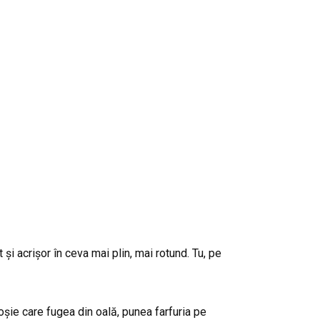
și acrișor în ceva mai plin, mai rotund. Tu, pe
oșie care fugea din oală, punea farfuria pe