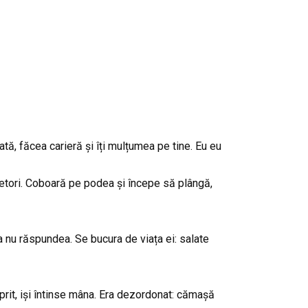
ată, făcea carieră și îți mulțumea pe tine. Eu eu
ietori. Coboară pe podea și începe să plângă,
a nu răspundea. Se bucura de viața ei: salate
 oprit, iși întinse mâna. Era dezordonat: cămașă