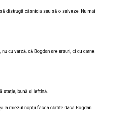
n să distrugă căsnicia sau să o salveze. Nu mai
 nu cu varză, că Bogdan are arsuri, ci cu carne.
stație, bună și ieftină.
 și la miezul nopții făcea clătite dacă Bogdan