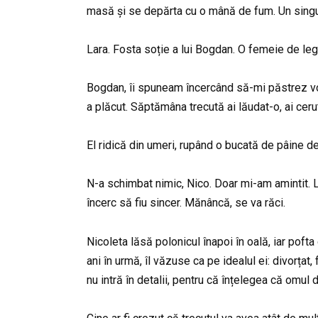
masă și se depărta cu o mână de fum. Un singur n
Lara. Fosta soție a lui Bogdan. O femeie de leg
Bogdan, îi spuneam încercând să-mi păstrez voc
a plăcut. Săptămâna trecută ai lăudat-o, ai cer
El ridică din umeri, rupând o bucată de pâine d
N-a schimbat nimic, Nico. Doar mi-am amintit. L
încerc să fiu sincer. Mănâncă, se va răci.
Nicoleta lăsă polonicul înapoi în oală, iar pofta 
ani în urmă, îl văzuse ca pe idealul ei: divorța
nu intră în detalii, pentru că înțelegea că omul 