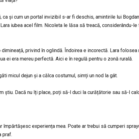
tă viață?
 ca și cum un portal invizibil s-ar fi deschis, amintirile lui Bogd
ara iubea acel film. Nicoleta le lăsa să treacă, considerându-le f
imineață, privind în oglindă. Îndoirea e incorectă. Lara folosea 
ua ei era mereu perfectă. Aici e în regulă pentru o zonă rurală.
ăti micul dejun și a călca costumul, simți un nod la gât.
știu. Dacă nu îți place, poți să-l duci la curățătorie sau să-l calc
r împărtășesc experiența mea. Poate ar trebui să cumperi sprayu
 praf.