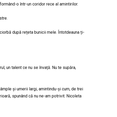
ormând-o într-un coridor rece al amintirilor.
stre.
orbă după rețeta bunicii mele. Întotdeauna ți-
l, un talent ce nu se învață. Nu te supăra,
 tâmple și umerii largi, amintindu-și cum, de trei
erioară, spunând că nu ne-am potrivit. Nicoleta