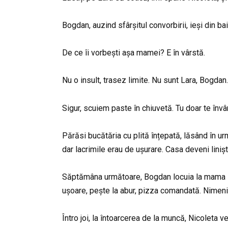
Bogdan, auzind sfârșitul convorbirii, ieși din bai
De ce îi vorbești așa mamei? E în vârstă.
Nu o insult, trasez limite. Nu sunt Lara, Bogdan.
Sigur, scuiem paste în chiuvetă. Tu doar te învâr
Părăsi bucătăria cu plită înțepată, lăsând în u
dar lacrimile erau de ușurare. Casa deveni liniș
Săptămâna următoare, Bogdan locuia la mama lui.
ușoare, pește la abur, pizza comandată. Nimeni
Întro joi, la întoarcerea de la muncă, Nicoleta v