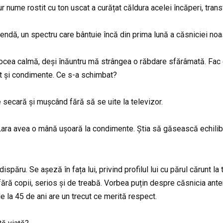
ume rostit cu ton uscat a curățat căldura acelei încăperi, transf
endă, un spectru care bântuie încă din prima lună a căsniciei noa
ea calmă, deși înăuntru mă strângea o răbdare sfărâmată. Fac ci
ut și condimente. Ce s-a schimbat?
e secară și mușcând fără să se uite la televizor.
ara avea o mână ușoară la condimente. Știa să găsească echilibru
dispăru. Se așeză în fața lui, privind profilul lui cu părul cărunt la
t, fără copii, serios și de treabă. Vorbea puțin despre căsnicia ant
de la 45 de ani are un trecut ce merită respect.