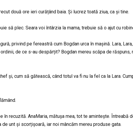
cut două ore ieri curățând baia. Și lucrez toată ziua, ca și tine.
buie să plec. Seara voi întârzia la mama, trebuie să o ajut cu robin
ură, privind pe fereastră cum Bogdan urca în mașină. Lara, Lara,
ă a ordinii, de ce s-au despărțit? Bogdan mereu scăpa de răspun
ef și, cum să gătească, când totul va fi nu la fel ca la Lara. Cum
 flămând.
se în recuzită. AnaMaria, mătușa mea, tot te amintește. Întreabă
de unt și scorțișoară, iar noi mâncăm mereu produse gata.