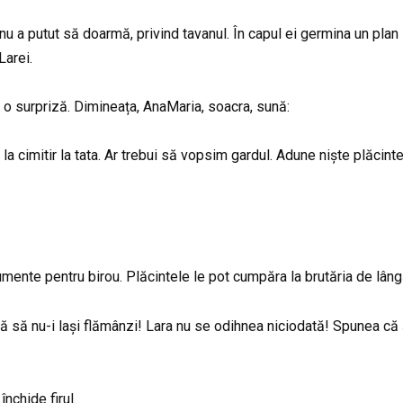
 nu a putut să doarmă, privind tavanul. În capul ei germina un pla
Larei.
 o surpriză. Dimineața, AnaMaria, soacra, sună:
cimitir la tata. Ar trebui să vopsim gardul. Adune niște plăcinte,
ente pentru birou. Plăcintele le pot cumpăra la brutăria de lângă 
ină să nu-i lași flămânzi! Lara nu se odihnea niciodată! Spunea că
nchide firul.