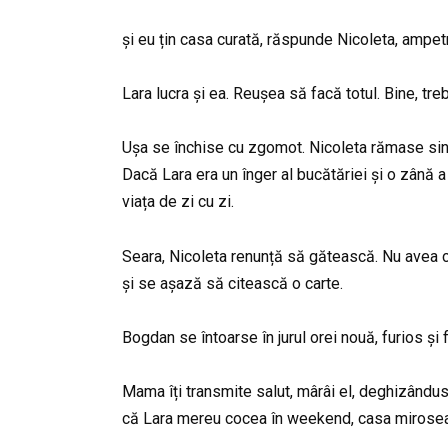
și eu țin casa curată, răspunde Nicoleta, ampetre
Lara lucra și ea. Reușea să facă totul. Bine, tre
Ușa se închise cu zgomot. Nicoleta rămase sing
Dacă Lara era un înger al bucătăriei și o zân
viața de zi cu zi.
Seara, Nicoleta renunță să gătească. Nu avea ch
și se așază să citească o carte.
Bogdan se întoarse în jurul orei nouă, furios și
Mama îți transmite salut, mârâi el, deghizându
că Lara mereu cocea în weekend, casa mirosea 