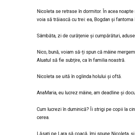
Nicoleta se retrase în dormitor. În acea noapte
voia să trăiască cu trei: ea, Bogdan și fantoma 
Sâmbăta, zi de curățenie și cumpărături, aduse
Nico, bună, voiam să-ți spun că mâine mergem la 
Aluatul să fie subțire, ca în familia noastră.
Nicoleta se uită în oglinda holului și oftă.
AnaMaria, eu lucrez mâine, am deadline și docum
Cum lucrezi în duminică? Îi strigi pe copii la c
cerea.
Lăsați pe Lara să coacă, îmi spune Nicoleta, și î