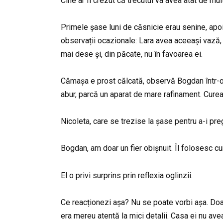
Cine ar fi crezut că trecutul va avea atât de mul
Primele șase luni de căsnicie erau senine, apoi,
observații ocazionale: Lara avea aceeași vază, L
mai dese și, din păcate, nu în favoarea ei.
Cămașa e prost călcată, observă Bogdan într-o d
abur, parcă un aparat de mare rafinament. Curea
Nicoleta, care se trezise la șase pentru a-i preg
Bogdan, am doar un fier obișnuit. Îl folosesc cum 
El o privi surprins prin reflexia oglinzii.
Ce reacționezi așa? Nu se poate vorbi așa. Doa
era mereu atentă la mici detalii. Casa ei nu avea