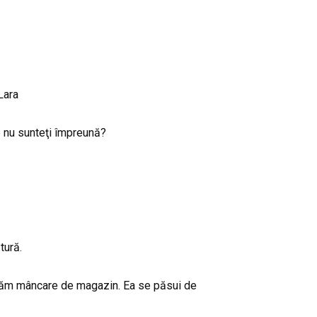
Lara
e nu sunteţi împreună?
tură.
âncăm mâncare de magazin. Ea se păsui de