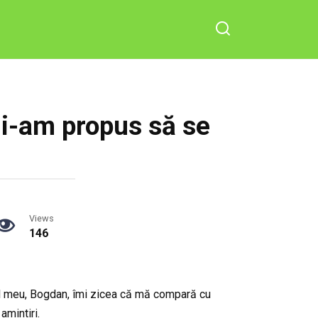
 i-am propus să se
Views
146
țul meu, Bogdan, îmi zicea că mă compară cu
amintiri.