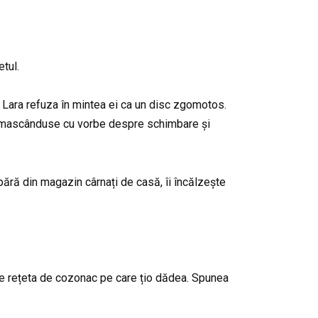
etul.
 Lara refuza în mintea ei ca un disc zgomotos.
s, mascânduse cu vorbe despre schimbare și
pără din magazin cârnați de casă, îi încălzește
 de rețeta de cozonac pe care țio dădea. Spunea