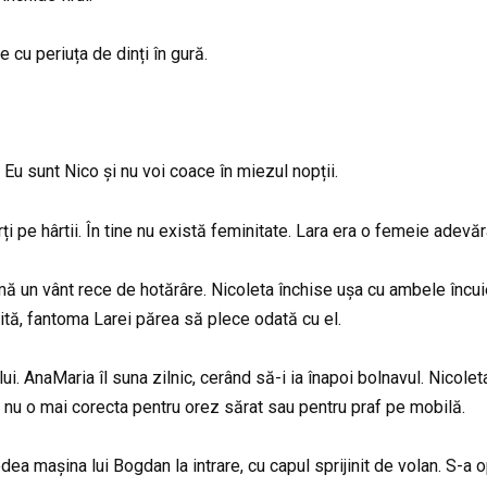
e cu periuța de dinți în gură.
 Eu sunt Nico și nu voi coace în miezul nopții.
ți pe hârtii. În tine nu există feminitate. Lara era o femeie adevăr
rmă un vânt rece de hotărâre. Nicoleta închise ușa cu ambele încu
tită, fantoma Larei părea să plece odată cu el.
 AnaMaria îl suna zilnic, cerând să-i ia înapoi bolnavul. Nicolet
 nu o mai corecta pentru orez sărat sau pentru praf pe mobilă.
edea mașina lui Bogdan la intrare, cu capul sprijinit de volan. S-a