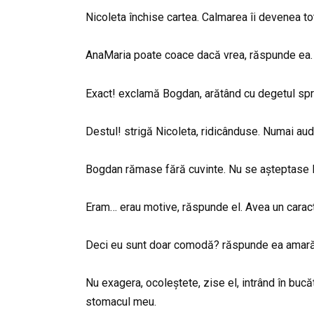
Nicoleta închise cartea. Calmarea îi devenea to
AnaMaria poate coace dacă vrea, răspunde ea. 
Exact! exclamă Bogdan, arătând cu degetul spre
Destul! strigă Nicoleta, ridicânduse. Numai aud
Bogdan rămase fără cuvinte. Nu se așteptase la
Eram… erau motive, răspunde el. Avea un caract
Deci eu sunt doar comodă? răspunde ea amară. Sta
Nu exagera, ocoleștete, zise el, intrând în bu
stomacul meu.