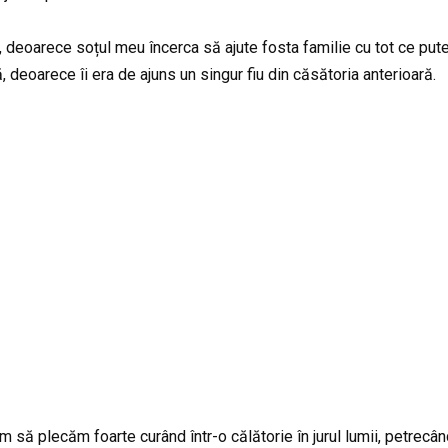
, deoarece soțul meu încerca să ajute fosta familie cu tot ce put
, deoarece îi era de ajuns un singur fiu din căsătoria anterioară.
 să plecăm foarte curând într-o călătorie în jurul lumii, petrecâ