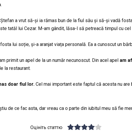
.
, Ștefan a vrut să-și ia rămas bun de la fiul său și să-și vadă fos
ste tatăl lui Cezar. M-am gândit, lăsa-l să petreacă timpul cu cel
,
fosta lui soție, și-a aranjat viața personală. Ea a cunoscut un bărba
 am primit un apel de la un număr necunoscut. Din acel apel
am afl
de la restaurant.
as doar fiul lor.
Cel mai important este faptul că acesta nu are
știu de ce fac asta, dar vreau ca o parte din iubitul meu să fie mere
Оцініть статтю