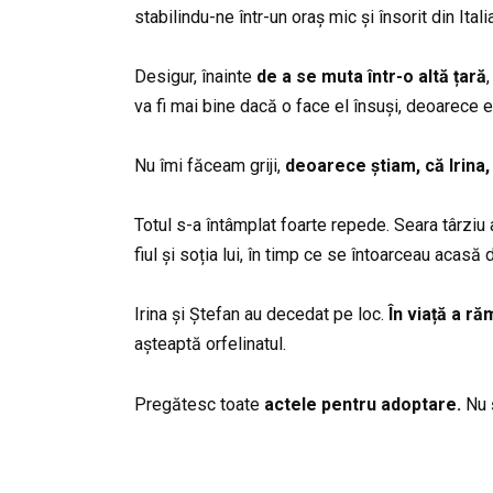
stabilindu-ne într-un oraș mic și însorit din Italia
Desigur, înainte
de a se muta într-o altă țară
va fi mai bine dacă o face el însuși, deoarece e
Nu îmi făceam griji,
deoarece știam, că Irina
Totul s-a întâmplat foarte repede. Seara târziu
fiul și soția lui, în timp ce se întoarceau acasă 
Irina și Ștefan au decedat pe loc.
În viață a răm
așteaptă orfelinatul.
Pregătesc toate
actele pentru adoptare.
Nu 