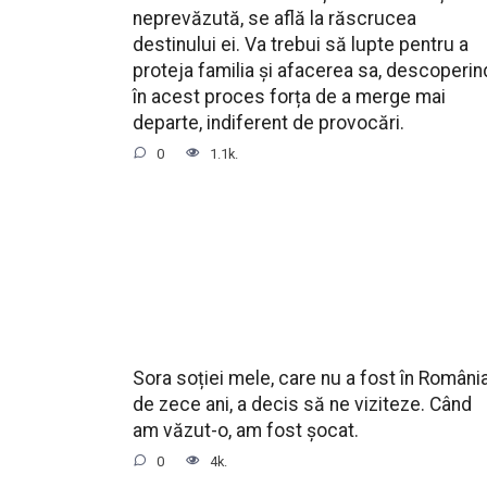
neprevăzută, se află la răscrucea
destinului ei. Va trebui să lupte pentru a
proteja familia și afacerea sa, descoperin
în acest proces forța de a merge mai
departe, indiferent de provocări.
0
1.1k.
Sora soției mele, care nu a fost în Români
de zece ani, a decis să ne viziteze. Când
am văzut-o, am fost șocat.
0
4k.