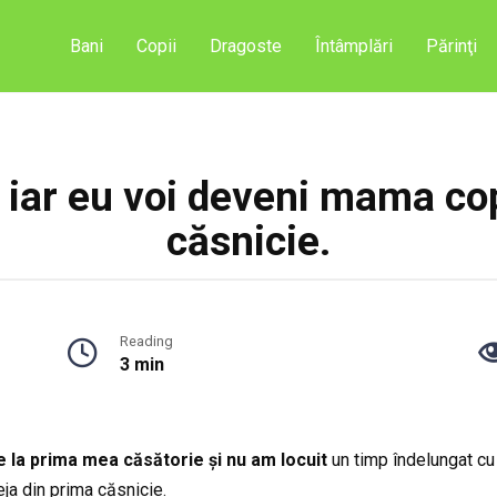
Bani
Copii
Dragoste
Întâmplări
Părinţi
 iar eu voi deveni mama copi
căsnicie.
Reading
3 min
e la prima mea căsătorie și nu am locuit
un timp îndelungat cu
eja din prima căsnicie.