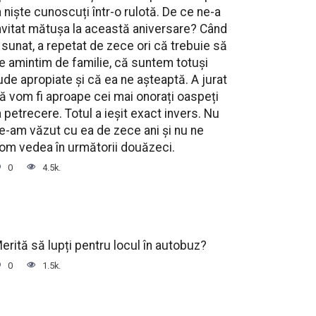
a niște cunoscuți într-o rulotă. De ce ne-a
nvitat mătușa la această aniversare? Când
 sunat, a repetat de zece ori că trebuie să
e amintim de familie, că suntem totuși
ude apropiate și că ea ne așteaptă. A jurat
ă vom fi aproape cei mai onorați oaspeți
a petrecere. Totul a ieșit exact invers. Nu
e-am văzut cu ea de zece ani și nu ne
om vedea în următorii douăzeci.
0
4.5k.
erită să lupți pentru locul în autobuz?
0
1.5k.