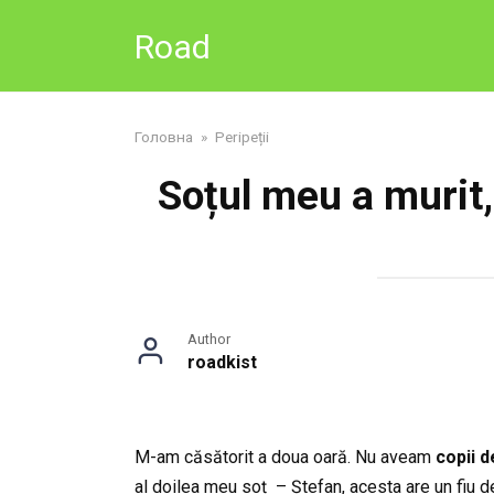
Skip
Road
to
content
Головна
»
Peripeții
Soțul meu a murit,
Author
roadkist
M-am căsătorit a doua oară. Nu aveam
copii d
al doilea meu soț – Ștefan, acesta are un fiu d