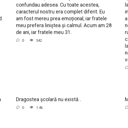
confundau adesea. Cu toate acestea,
l
caracterul nostru era complet diferit. Eu
i
d
am fost mereu prea emoțional, iar fratele
a
meu prefera liniștea și calmul. Acum am 28
n
de ani, iar fratele meu 31.
r
c
0
542
l
n
v
a
Dragostea școlară nu există .
M
0
1.4k.