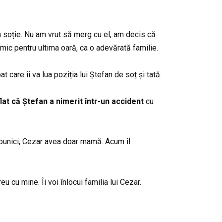
ta soție. Nu am vrut să merg cu el, am decis că
 mic pentru ultima oară, ca o adevărată familie.
t care îi va lua poziția lui Ștefan de soț și tată.
at că Ștefan a nimerit într-un accident
cu
 bunici, Cezar avea doar mamă. Acum îl
u cu mine. Îi voi înlocui familia lui Cezar.