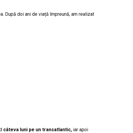
ea. După doi ani de viață împreună, am realizat
nd
câteva luni pe un transatlantic,
iar apoi