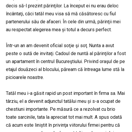
decis să-l prezint părinţilor. La început ei nu erau deloc
încântaţi, căci tatăl meu visa să mă căsătoresc cu fiul
partenerului său de afaceri. În cele din urmă, părinţii mei
au respectat alegerea mea și totul a decurs perfect.
Într-un an am devenit oficial soţie şi soţ. Nunta a avut
peste o sută de invitaţi. Cadoul de nuntă al părinţilor a fost
un apartament în centrul Bucureştiului. Privind oraşul de pe
etajul douăzeci al blocului, păream că întreaga lume stă la
picioarele noastre.
Tatăl meu i-a găsit rapid un post important în firma sa. Mai
târziu, el a devenit adjunctul tatălui meu și s-a ocupat de
chestiuni importante. Pe măsură ce a rezolvat cu brio
toate sarcinile, tata la apreciat tot mai mult. A spus odată
că acum este liniștit în privinţa viitorului firmei pentru că