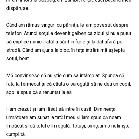
dispăruse.
Când am rămas singuri cu părinţii, le-am povestit despre
telefon. Atunci soţul a devenit galben ca zidul și nu a putut
să explice nimic. Tatăl a sărit în furie și la dat afară pe
stradă. Când am ajuns la bloc, în faţa intrării mă aştepta
soţul, beat.
Mă convinsese că nu ştie cum sa întâmplat. Spunea că
fata la fermecat și că căuta o surogată să ne dea un copil,
apoi a spus că a renunţat la ea.
I-am crezut şi lam lăsat să intre în casă. Dimineaţa
următoare am sunat la tatăl meu și iam spus că neam
împăcat și că totul e în regulă. Totuşi, simţeam o nelinişte
cumplită.