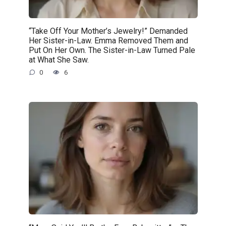
“Take Off Your Mother’s Jewelry!” Demanded
Her Sister-in-Law. Emma Removed Them and
Put On Her Own. The Sister-in-Law Turned Pale
at What She Saw.
0
6