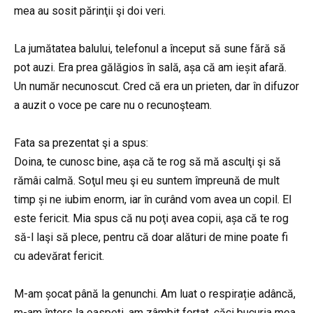
mea au sosit părinţii şi doi veri.
La jumătatea balului, telefonul a început să sune fără să
pot auzi. Era prea gălăgios în sală, așa că am ieșit afară.
Un număr necunoscut. Cred că era un prieten, dar în difuzor
a auzit o voce pe care nu o recunoşteam.
Fata sa prezentat şi a spus:
Doina, te cunosc bine, așa că te rog să mă asculţi şi să
rămâi calmă. Soţul meu şi eu suntem împreună de mult
timp și ne iubim enorm, iar în curând vom avea un copil. El
este fericit. Mia spus că nu poţi avea copii, așa că te rog
să-l laşi să plece, pentru că doar alături de mine poate fi
cu adevărat fericit.
M-am șocat până la genunchi. Am luat o respirație adâncă,
m-am întors la oaspeţi, am zâmbit forțat, căci bucuria mea