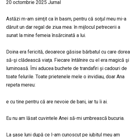
20 octombrie 2025 Jurnal
Astăzi m-am simţit ca în basm, pentru că soţul meu mi-a
dăruit un dar regal de ziua mea: în mijlocul petrecerii a
sunat la mine femeia însărcinată a lui.
Doina era fericită, deoarece găsise bărbatul cu care dorea
să-şi clădească viaţa. Fiecare întâlnire cu el era magică şi
luminoasă. Îmi aducea buchete de trandafiri și cadouri de
toate felurile. Toate prietenele mele o invidiau, doar Ana
repeta mereu:
e cu tine pentru că are nevoie de bani, iar tu îi ai.
Eu nu am lăsat cuvintele Anei să-mi umbrească bucuria.
La şase luni după ce l-am cunoscut pe iubitul meu am