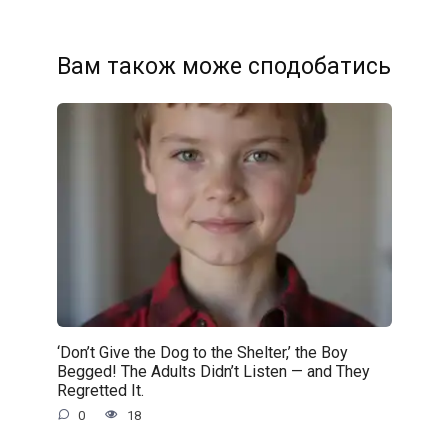
Вам також може сподобатись
‘Don’t Give the Dog to the Shelter,’ the Boy
Begged! The Adults Didn’t Listen — and They
Regretted It.
0
18