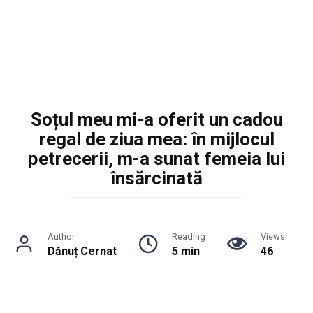
Soțul meu mi-a oferit un cadou
regal de ziua mea: în mijlocul
petrecerii, m-a sunat femeia lui
însărcinată
Author
Reading
Views
Dănuț Cernat
5 min
46