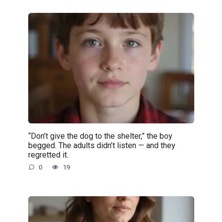
“Don’t give the dog to the shelter,” the boy
begged. The adults didn’t listen — and they
regretted it.
0
19