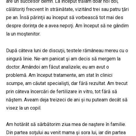
are un succesor demn. La început trăiam doar noi doi,
călătoriţi frecvent în străinătate, vizitând trei sau patru ţări
pe an. Însă părinţii au început să vorbească tot mai des
despre dorinţa de a avea nepoţi. Am început să ne gândim
la un moştenitor.
După câteva luni de discuţii, testele rămâneau mereu cu o
singură linie. Ne-am panicat şi am decis să mergem la
doctor. Amândoi am făcut analizele; eu am avut o
problemă. Am început tratamente, am stat în clinici
scumpe, am căutat specialişti, dar fără rezultat. Am trecut
prin câteva încercări de fertilizare in vitro, tot fără să
năştem. Aveam deja treizeci de ani și nu puteam decât să
visez la un copil.
Am hotărât să sărbătorim ziua mea de naştere în familie.
Din partea soţului au venit mama şi sora lui, iar din partea