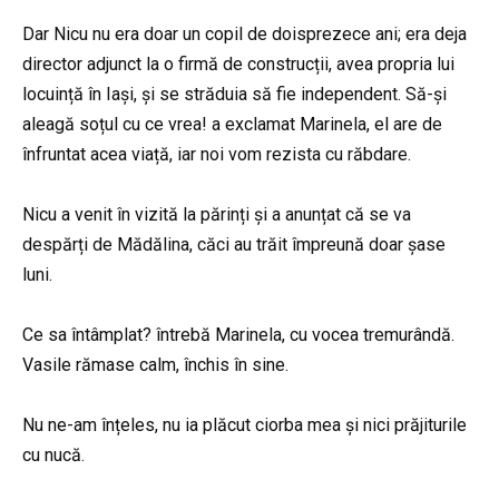
Dar Nicu nu era doar un copil de doisprezece ani; era deja
director adjunct la o firmă de construcții, avea propria lui
locuință în Iași, și se străduia să fie independent. Să-și
aleagă soțul cu ce vrea! a exclamat Marinela, el are de
înfruntat acea viață, iar noi vom rezista cu răbdare.
Nicu a venit în vizită la părinți și a anunțat că se va
despărți de Mădălina, căci au trăit împreună doar șase
luni.
Ce sa întâmplat? întrebă Marinela, cu vocea tremurândă.
Vasile rămase calm, închis în sine.
Nu ne-am înțeles, nu ia plăcut ciorba mea și nici prăjiturile
cu nucă.