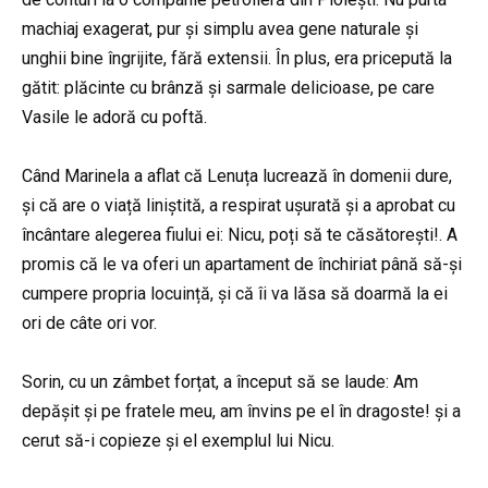
machiaj exagerat, pur și simplu avea gene naturale și
unghii bine îngrijite, fără extensii. În plus, era pricepută la
gătit: plăcinte cu brânză și sarmale delicioase, pe care
Vasile le adoră cu poftă.
Când Marinela a aflat că Lenuța lucrează în domenii dure,
și că are o viață liniștită, a respirat ușurată și a aprobat cu
încântare alegerea fiului ei: Nicu, poți să te căsătorești!. A
promis că le va oferi un apartament de închiriat până să-și
cumpere propria locuință, și că îi va lăsa să doarmă la ei
ori de câte ori vor.
Sorin, cu un zâmbet forțat, a început să se laude: Am
depășit și pe fratele meu, am învins pe el în dragoste! și a
cerut să-i copieze și el exemplul lui Nicu.