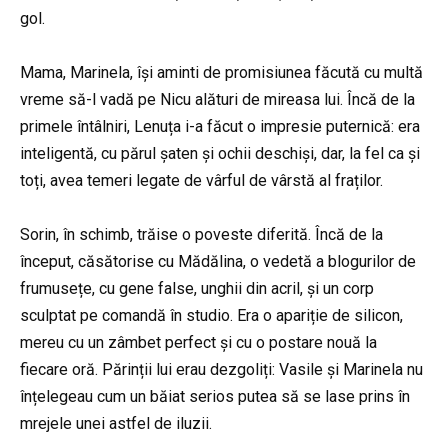
gol.
Mama, Marinela, își aminti de promisiunea făcută cu multă
vreme să-l vadă pe Nicu alături de mireasa lui. Încă de la
primele întâlniri, Lenuța i-a făcut o impresie puternică: era
inteligentă, cu părul șaten și ochii deschiși, dar, la fel ca și
toți, avea temeri legate de vârful de vârstă al fraților.
Sorin, în schimb, trăise o poveste diferită. Încă de la
început, căsătorise cu Mădălina, o vedetă a blogurilor de
frumusețe, cu gene false, unghii din acril, și un corp
sculptat pe comandă în studio. Era o apariție de silicon,
mereu cu un zâmbet perfect și cu o postare nouă la
fiecare oră. Părinții lui erau dezgoliți: Vasile și Marinela nu
înțelegeau cum un băiat serios putea să se lase prins în
mrejele unei astfel de iluzii.