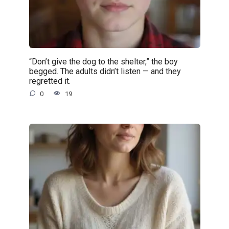
“Don’t give the dog to the shelter,” the boy
begged. The adults didn’t listen — and they
regretted it.
0
19