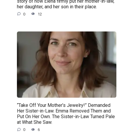
story of how Elena firmly put her mother-in-law,
her daughter, and her son in their place.
0
12
“Take Off Your Mother’s Jewelry!” Demanded
Her Sister-in-Law. Emma Removed Them and
Put On Her Own. The Sister-in-Law Turned Pale
at What She Saw.
0
6