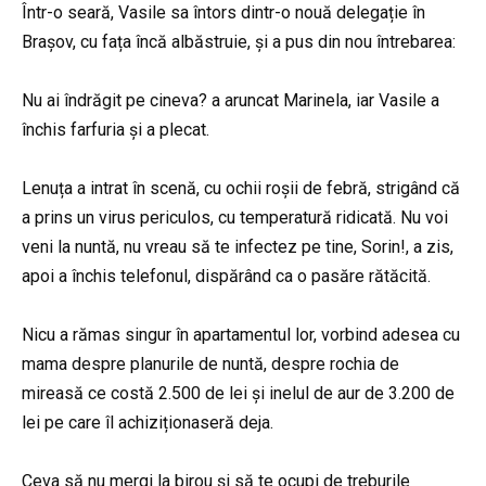
Într-o seară, Vasile sa întors dintr-o nouă delegație în
Brașov, cu fața încă albăstruie, și a pus din nou întrebarea:
Nu ai îndrăgit pe cineva? a aruncat Marinela, iar Vasile a
închis farfuria și a plecat.
Lenuța a intrat în scenă, cu ochii roșii de febră, strigând că
a prins un virus periculos, cu temperatură ridicată. Nu voi
veni la nuntă, nu vreau să te infectez pe tine, Sorin!, a zis,
apoi a închis telefonul, dispărând ca o pasăre rătăcită.
Nicu a rămas singur în apartamentul lor, vorbind adesea cu
mama despre planurile de nuntă, despre rochia de
mireasă ce costă 2.500 de lei și inelul de aur de 3.200 de
lei pe care îl achiziționaseră deja.
Ceva să nu mergi la birou și să te ocupi de treburile