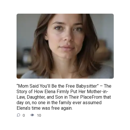
“Mom Said You’ll Be the Free Babysitter” – The
Story of How Elena Firmly Put Her Mother-in-
Law, Daughter, and Son in Their PlaceFrom that
day on, no one in the family ever assumed
Elena’s time was free again.
0
10