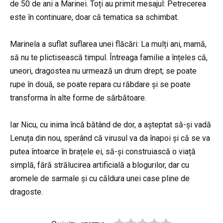
de 50 de ani a Marinei. Toți au primit mesajul: Petrecerea
este în continuare, doar că tematica sa schimbat.
Marinela a suflat suflarea unei flăcări: La mulți ani, mamă,
să nu te plictisească timpul. Întreaga familie a înțeles că,
uneori, dragostea nu urmează un drum drept; se poate
rupe în două, se poate repara cu răbdare și se poate
transforma în alte forme de sărbătoare.
Iar Nicu, cu inima încă bătând de dor, a așteptat să-și vadă
Lenuța din nou, sperând că virusul va da înapoi și că se va
putea întoarce în brațele ei, să-și construiască o viață
simplă, fără strălucirea artificială a blogurilor, dar cu
aromele de sarmale și cu căldura unei case pline de
dragoste.