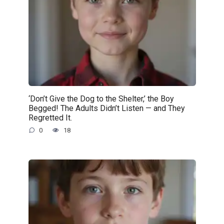
‘Don’t Give the Dog to the Shelter,’ the Boy
Begged! The Adults Didn’t Listen — and They
Regretted It.
0
18