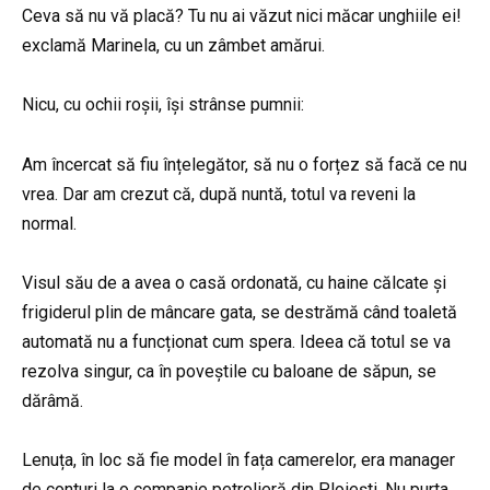
Ceva să nu vă placă? Tu nu ai văzut nici măcar unghiile ei!
exclamă Marinela, cu un zâmbet amărui.
Nicu, cu ochii roșii, își strânse pumnii:
Am încercat să fiu înțelegător, să nu o forțez să facă ce nu
vrea. Dar am crezut că, după nuntă, totul va reveni la
normal.
Visul său de a avea o casă ordonată, cu haine călcate și
frigiderul plin de mâncare gata, se destrămă când toaletă
automată nu a funcționat cum spera. Ideea că totul se va
rezolva singur, ca în poveștile cu baloane de săpun, se
dărâmă.
Lenuța, în loc să fie model în fața camerelor, era manager
de conturi la o companie petrolieră din Ploiești. Nu purta