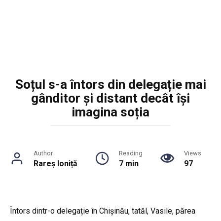
Soțul s-a întors din delegație mai
gânditor și distant decât își
imagina soția
Author
Reading
Views
Rareș Ioniță
7 min
97
Întors dintr-o delegație în Chișinău, tatăl, Vasile, părea