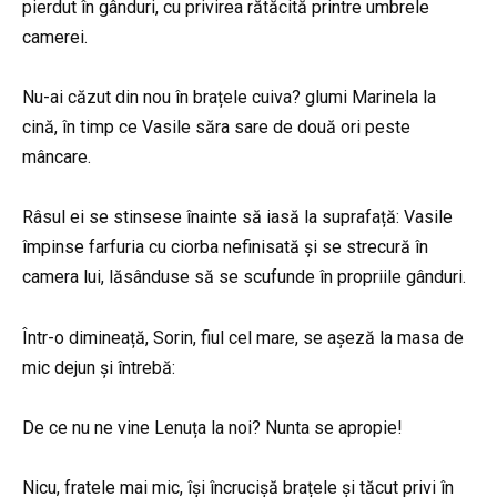
pierdut în gânduri, cu privirea rătăcită printre umbrele
camerei.
Nu-ai căzut din nou în brațele cuiva? glumi Marinela la
cină, în timp ce Vasile săra sare de două ori peste
mâncare.
Râsul ei se stinsese înainte să iasă la suprafață: Vasile
împinse farfuria cu ciorba nefinisată și se strecură în
camera lui, lăsânduse să se scufunde în propriile gânduri.
Într-o dimineață, Sorin, fiul cel mare, se așeză la masa de
mic dejun și întrebă:
De ce nu ne vine Lenuța la noi? Nunta se apropie!
Nicu, fratele mai mic, își încrucișă brațele și tăcut privi în