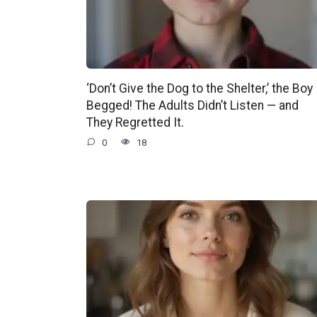
‘Don’t Give the Dog to the Shelter,’ the Boy
Begged! The Adults Didn’t Listen — and
They Regretted It.
0
18