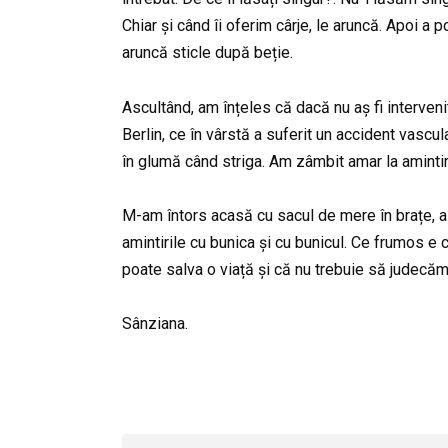
Chiar și când îi oferim cârje, le aruncă. Apoi a p
aruncă sticle după beție.
Ascultând, am înțeles că dacă nu aș fi intervenit
Berlin, ce în vârstă a suferit un accident vascu
în glumă când striga. Am zâmbit amar la amintire
M-am întors acasă cu sacul de mere în brațe, a
amintirile cu bunica și cu bunicul. Ce frumos e c
poate salva o viață și că nu trebuie să judecăm 
Sânziana.