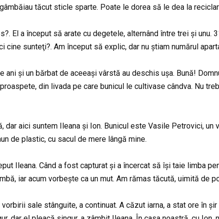
gâmbăiau tăcut sticle sparte. Poate le dorea să le dea la reciclare
ces?. El a început să arate cu degetele, alternând între trei și un
ci cine sunteţi?. Am început să explic, dar nu știam numărul apart
 ani și un bărbat de aceeași vârstă au deschis ușa. Bună! Domnul
proaspete, din livada pe care bunicul le cultivase cândva. Nu treb
ră, dar aici suntem Ileana și Ion. Bunicul este Vasile Petrovici, u
un de plastic, cu sacul de mere lângă mine.
put Ileana. Când a fost capturat și a încercat să își taie limba pen
 limbă, iar acum vorbește ca un mut. Am rămas tăcută, uimită de po
vorbirii sale stânguite, a continuat. A căzut iarna, a stat ore în și
gur, dar el pleacă singur, a zâmbit Ileana. În casa noastră, cu Ion, 