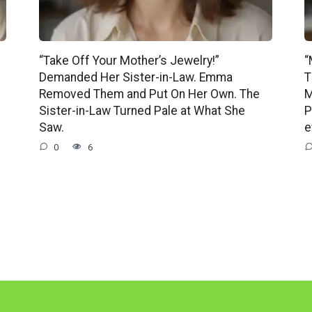
“Take Off Your Mother’s Jewelry!”
“
Demanded Her Sister-in-Law. Emma
T
Removed Them and Put On Her Own. The
M
Sister-in-Law Turned Pale at What She
P
Saw.
e
0
6