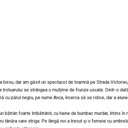
la birou, dar am găsit un spectacol de toamnă pe Strada Victoriei, I
a trotuarului se strângea o mulțime de frunze uscate. Dintr-o dată
ă cu părul negru, pe nume Anca, încerca să se ridice, dar a aluneca
 bătrân foarte îmbătrânit, cu haine de bumbac murdar, întins în no
u tânăra care striga. Pe lângă noi a trecut și o femeie cu umbre