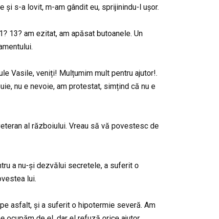
 și s-a lovit, m-am gândit eu, sprijinindu-l ușor.
u. 31? 13? am ezitat, am apăsat butoanele. Un
amentului.
e Vasile, veniți! Mulțumim mult pentru ajutor!.
uie, nu e nevoie, am protestat, simțind că nu e
n veteran al războiului. Vreau să vă povestesc de
tru a nu-și dezvălui secretele, a suferit o
vestea lui.
r pe asfalt, și a suferit o hipotermie severă. Am
ne ocupăm de el, dar el refuză orice ajutor.