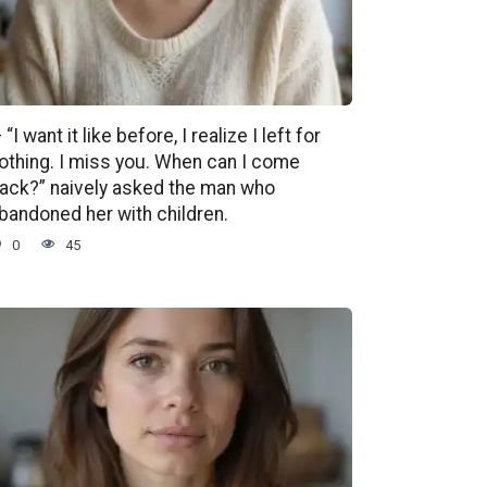
 “I want it like before, I realize I left for
othing. I miss you. When can I come
ack?” naively asked the man who
bandoned her with children.
0
45