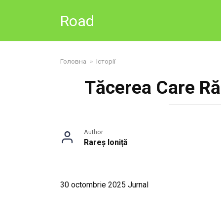
Skip
Road
to
content
Головна
»
Історії
Tăcerea Care Ră
Author
Rareș Ioniță
30 octombrie 2025 Jurnal