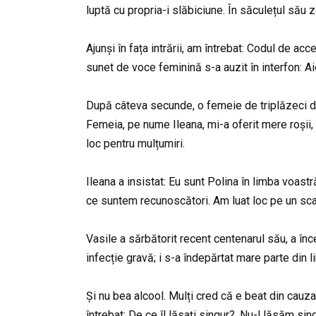
luptă cu propria-i slăbiciune. În săculețul său z
Ajunși în fața intrării, am întrebat: Codul de ac
sunet de voce feminină s-a auzit în interfon: Ai
După câteva secunde, o femeie de triplăzeci de
Femeia, pe nume Ileana, mi-a oferit mere roșii, 
loc pentru mulțumiri.
Ileana a insistat: Eu sunt Polina în limba voast
ce suntem recunoscători. Am luat loc pe un sca
Vasile a sărbătorit recent centenarul său, a înce
infecție gravă; i s-a îndepărtat mare parte din
Și nu bea alcool. Mulți cred că e beat din cauza 
întrebat: De ce îl lăsați singur?. Nu-l lăsăm sin