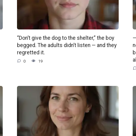
“Don’t give the dog to the shelter,” the boy
—
begged. The adults didn’t listen — and they
n
regretted it.
b
a
0
19