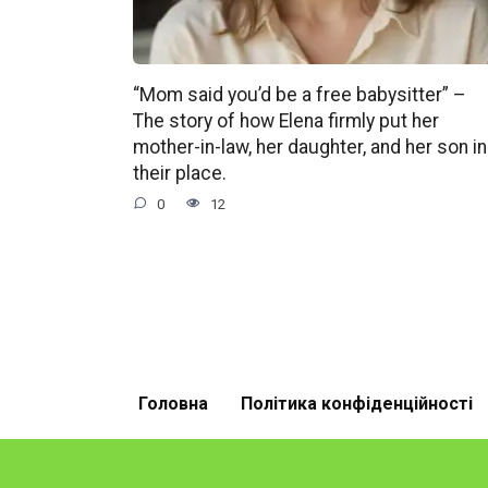
“Mom said you’d be a free babysitter” –
The story of how Elena firmly put her
mother-in-law, her daughter, and her son in
their place.
0
12
Головна
Політика конфіденційності