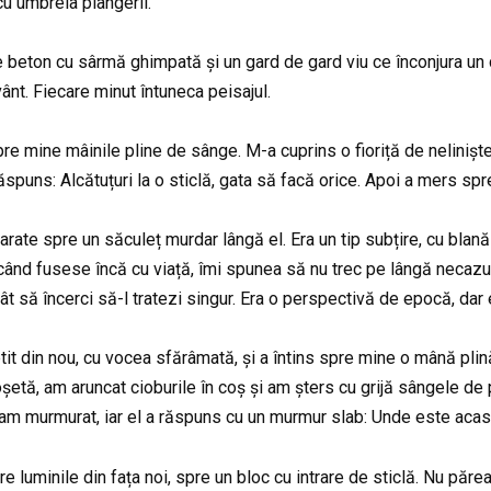
 cu umbrela plângerii.
 beton cu sârmă ghimpată și un gard de gard viu ce înconjura un 
vânt. Fiecare minut întuneca peisajul.
pre mine mâinile pline de sânge. M-a cuprins o fioriță de neliniș
ăspuns: Alcătuțuri la o sticlă, gata să facă orice. Apoi a mers sp
 arate spre un săculeț murdar lângă el. Era un tip subțire, cu blană
nd fusese încă cu viață, îmi spunea să nu trec pe lângă necazurile
t să încerci să-l tratezi singur. Era o perspectivă de epocă, dar
optit din nou, cu vocea sfărâmată, și a întins spre mine o mână pli
șetă, am aruncat cioburile în coș și am șters cu grijă sângele de 
 am murmurat, iar el a răspuns cu un murmur slab: Unde este aca
pre luminile din fața noi, spre un bloc cu intrare de sticlă. Nu pă