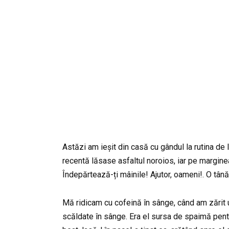
Astăzi am ieșit din casă cu gândul la rutina de 
recentă lăsase asfaltul noroios, iar pe margine
Îndepărtează-ți mâinile! Ajutor, oameni!. O tânăr
Mă ridicam cu cofeină în sânge, când am zărit un
scăldate în sânge. Era el sursa de spaimă pentr