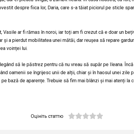
ovestit despre fiica lor, Daria, care s-a tăiat piciorul pe sticle spa
, Vasile ar fi rămas în noroi, iar toți am fi crezut că e doar un be
lar și a pierdut mobilitatea unei mătăi, dar reușea să repare gardu
a voinței lui.
legând să le păstrez pentru că nu vreau să supăr pe Ileana. Încă 
ând oamenii se îngrijesc unii de alții, chiar și în haosul unei zil
pe bază de aparențe. Trebuie să fim mai blânzi și mai atenți la cei
Оцініть статтю