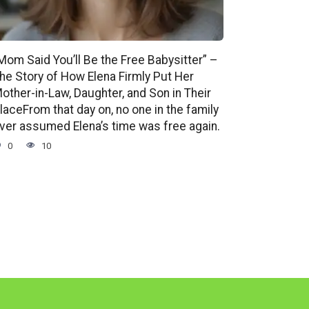
Mom Said You’ll Be the Free Babysitter” –
he Story of How Elena Firmly Put Her
other-in-Law, Daughter, and Son in Their
laceFrom that day on, no one in the family
ver assumed Elena’s time was free again.
0
10