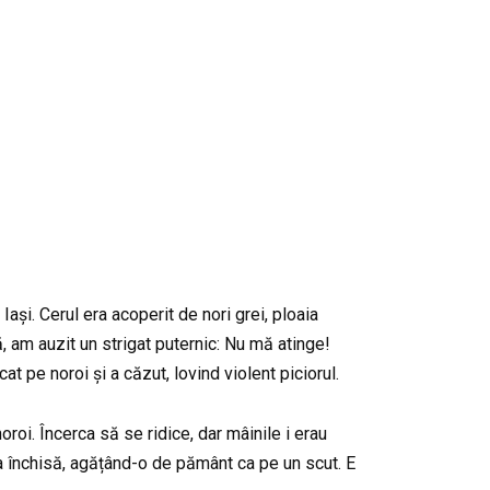
ași. Cerul era acoperit de nori grei, ploaia
, am auzit un strigat puternic: Nu mă atinge!
t pe noroi și a căzut, lovind violent piciorul.
roi. Încerca să se ridice, dar mâinile i erau
la închisă, agățând-o de pământ ca pe un scut. E