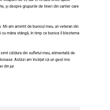
rte, și despre grupurile de tineri din cartier care
țiv. Mi-am amintit de bunicul meu, un veteran din
ri cu mâna stângă, în timp ce bunica îl blestema
simt căldura din sufletul meu, alimentată de
e ploioase. Astăzi am învățat că un gest mic
 din jur.