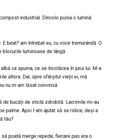
compost industrial. Dincolo pulsa o lumină
te. E beat? am întrebat eu, cu voce tremurândă. O
re blocurile luminoase de lângă.
 albă ca spuma, ce se încolăcea în jurul lui. M-a
 altora. Dar, spre sfârșitul vieții ei, mă
 eu nu m-am lăsat convinsă.
nă de bucăți de sticlă zdrobită. Lacrimile mi-au
pe palme. Apoi l-am ajutat să se ridice, deși a
să tău?
rea să poată merge repede; fiecare pas era o