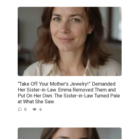
“Take Off Your Mother’s Jewelry!” Demanded
Her Sister-in-Law. Emma Removed Them and
Put On Her Own. The Sister-in-Law Turned Pale
at What She Saw.
0
6