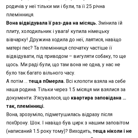
родичів у неї тільки ми і були, та її 25 річна
племінниця.
Вона відвідувала її раз-два на місяць.
Змінила їй
плиту, холодильник і увага! купила німецьку
вівчарку! Дружина ходила до неї, лаятися, навіщо
матері пес? Та племінниця спочатку частіше її
відвідувати, під приводом – вигуляти собаку, то ще
щось. Ми раді були, що там вона не одна, у нас не
було так багато вільного часу.
А потім …
теща п0мерла.
Всі клопоти взяла на себе
наша родина. Тільки через 1.5 місяця ми взялися за
документи. З’ясувалося, що
квартира заповідана …
так, племінниці.
Вона, зрозуміло, підметушилась відразу після
пох0рону. Шок. І навіщо був цирк з нашим заповітом
(написаний 1.5 року тому)? Виходить,
теща ніколи і не