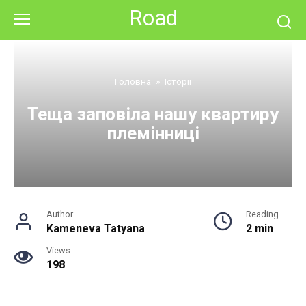
Skip
Road
to
content
Головна
»
Історії
Теща заповіла нашу квартиру
племінниці
Author
Reading
Kameneva Tatyana
2 min
Views
198