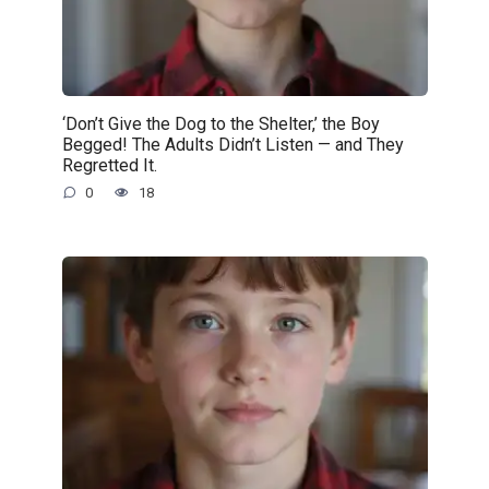
‘Don’t Give the Dog to the Shelter,’ the Boy
Begged! The Adults Didn’t Listen — and They
Regretted It.
0
18