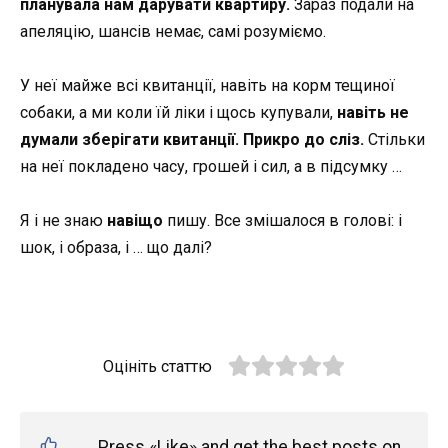
планувала нам дарувати квартиру.
Зараз подали на
апеляцію, шансів немає, самі розуміємо.
У неї майже всі квитанції, навіть на корм тещиної
собаки, а ми коли їй ліки і щось купували,
навіть не
думали зберігати квитанції.
Прикро до сліз.
Стільки
на неї покладено часу, грошей і сил, а в підсумку …
Я і не знаю
навіщо
пишу. Все змішалося в голові: і
шок, і образа, і … що далі?
Оцініть статтю
Press «Like» and get the best posts on