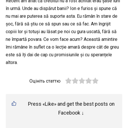
Recent am aflat că creditul nu a fost achitat erau șase luni
în urmă. Unde au dispărut banii? Ion e furios și spune că
nu mai are puterea să suporte asta. Eu rămân în stare de
șoc, fără să știu ce să spun sau ce să fac. Am îngrijit
copiii lor și totuși au lăsat pe noi cu gura uscată, fără să
ne împartă povara. Ce vom face acum? Această amintire
îmi rămâne în suflet ca o lecție amară despre cât de greu
este să îți dai de cap cu promisiunile și cu speranțele
altora.
Оцініть статтю
Press «Like» and get the best posts on
Facebook ↓