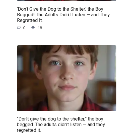
‘Don’t Give the Dog to the Shelter,’ the Boy
Begged! The Adults Didn’t Listen — and They
Regretted It.
0
18
“Don’t give the dog to the shelter,” the boy
begged. The adults didn’t listen — and they
regretted it.