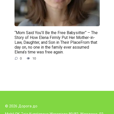
“Mom Said You’ll Be the Free Babysitter” – The
Story of How Elena Firmly Put Her Mother-in-
Law, Daughter, and Son in Their PlaceFrom that
day on, no one in the family ever assumed
Elena’s time was free again.
0
10
© 2026 Дорога до