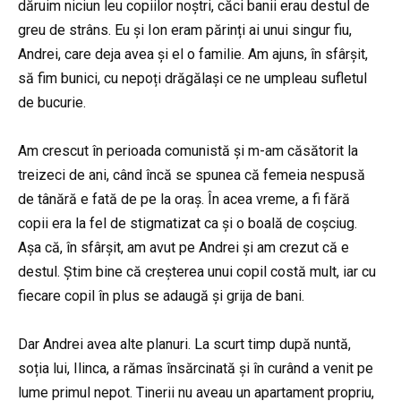
dăruim niciun leu copiilor noștri, căci banii erau destul de
greu de strâns. Eu și Ion eram părinți ai unui singur fiu,
Andrei, care deja avea și el o familie. Am ajuns, în sfârșit,
să fim bunici, cu nepoți drăgălași ce ne umpleau sufletul
de bucurie.
Am crescut în perioada comunistă și m-am căsătorit la
treizeci de ani, când încă se spunea că femeia nespusă
de tânără e fată de pe la oraș. În acea vreme, a fi fără
copii era la fel de stigmatizat ca și o boală de coșciug.
Așa că, în sfârșit, am avut pe Andrei și am crezut că e
destul. Știm bine că creșterea unui copil costă mult, iar cu
fiecare copil în plus se adaugă și grija de bani.
Dar Andrei avea alte planuri. La scurt timp după nuntă,
soția lui, Ilinca, a rămas însărcinată și în curând a venit pe
lume primul nepot. Tinerii nu aveau un apartament propriu,