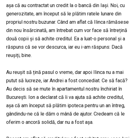
așa că au contractat un credit la o bancă din Iași. Noi, cu
generozitate, am început să le plătim ratele lunare din
propriul nostru buzunar. Când am aflat că Ilinca rămăsese
din nou însărcinată, am întrebat cum vor face să întrețină
două copii și să achite creditul. Ea a luat-o personal și a
răspuns că se vor descurca, iar eu i-am răspuns: Dacă
reușiți, bine.
Au reușit să țină pasul o vreme, dar apoi Ilinca nu a mai
putut să lucreze, iar Andrei a fost concediat. Ce să facă?
Au decis să se mute în apartamentul nostru închiriat în
București. Ion a declarat că îi va ajuta să achite creditul,
așa că am început să plătim ipoteca pentru un an întreg,
gândindu-ne că le dăm o mână de ajutor. Credeam că le
oferim o ancoră solidă, dar nu a fost așa.