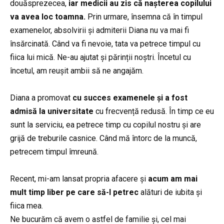
douăsprezecea,
iar medicii au zis că nașterea copilului
va avea loc toamna.
Prin urmare, însemna că în timpul
examenelor, absolvirii și admiterii Diana nu va mai fi
însărcinată. Când va fi nevoie, tata va petrece timpul cu
fiica lui mică. Ne-au ajutat și părinții noștri. Încetul cu
încetul, am reușit ambii să ne angajăm.
Diana a promovat
cu succes examenele și a fost
admisă la universitate
cu frecvență redusă. În timp ce eu
sunt la serviciu, ea petrece timp cu copilul nostru și are
grijă de treburile casnice. Când mă întorc de la muncă,
petrecem timpul îmreună.
Recent, mi-am lansat propria afacere și
acum am mai
mult timp liber pe care să-l petrec
alături de iubita și
fiica mea.
Ne bucurăm că avem o astfel de familie și, cel mai