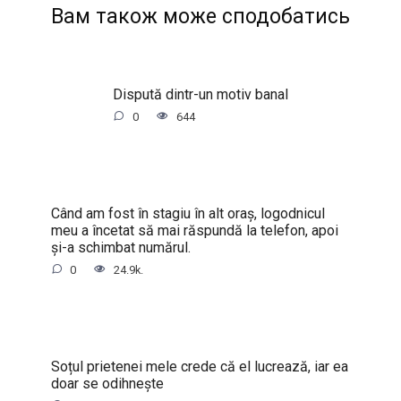
Вам також може сподобатись
Dispută dintr-un motiv banal
0
644
Când am fost în stagiu în alt oraș, logodnicul
meu a încetat să mai răspundă la telefon, apoi
și-a schimbat numărul.
0
24.9k.
Soțul prietenei mele crede că el lucrează, iar ea
doar se odihnește