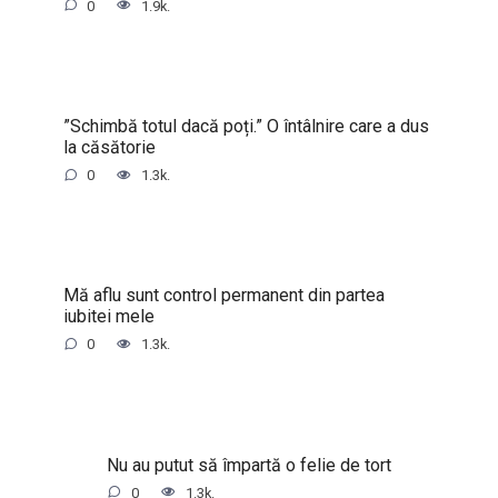
0
1.9k.
”Schimbă totul dacă poți.” O întâlnire care a dus
la căsătorie
0
1.3k.
Mă aflu sunt control permanent din partea
iubitei mele
0
1.3k.
Nu au putut să împartă o felie de tort
0
1.3k.