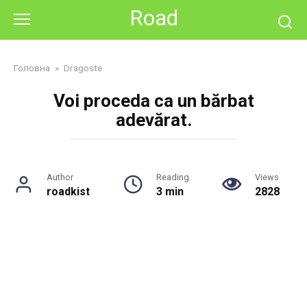
Skip
Road
to
content
Головна
»
Dragoste
Voi proceda ca un bărbat
adevărat.
Author
Reading
Views
roadkist
3 min
2828