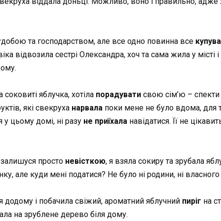
з свекруха віддала доньці. Можливо, воно і правильно, адже
худобою та господарством, але все одно повинна все
купув
віка відвозила сестрі Олександра, хоч та сама жила у місті 
дому.
а соковиті яблучка, хотіла
порадувати
свою сім’ю – спекти 
уктів, які свекруха
нарвала
поки мене не було вдома, для 
 у цьому домі, ні разу
не приїхала
навідатися. Її не цікавит
и залишуся просто
невісткою
, я взяла сокиру та зрубала яб
нку, але куди мені податися? Не було ні родини, ні власного
ся додому і побачила свіжий, ароматний яблучний
пиріг
на ст
ала на зрублене дерево біля дому.