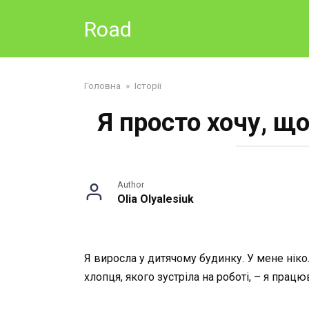
Skip
Road
to
content
Головна
»
Історії
Я просто хочу, щ
Author
Olia Olyalesiuk
Я виросла у дитячому будинку. У мене нік
хлопця, якого зустріла на роботі, – я прац