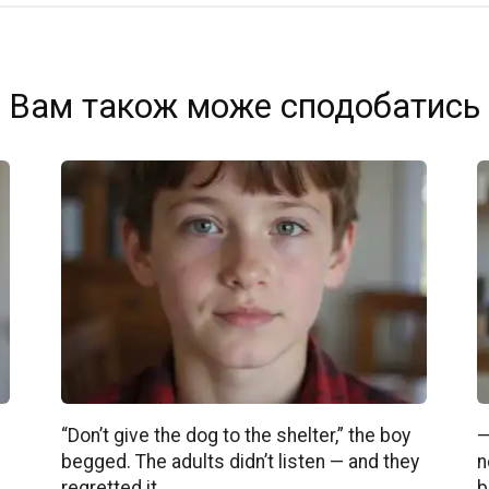
Вам також може сподобатись
“Don’t give the dog to the shelter,” the boy
—
begged. The adults didn’t listen — and they
n
regretted it.
b