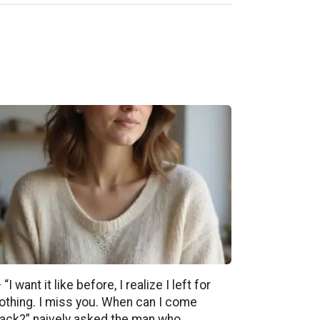
 “I want it like before, I realize I left for
othing. I miss you. When can I come
ack?” naively asked the man who