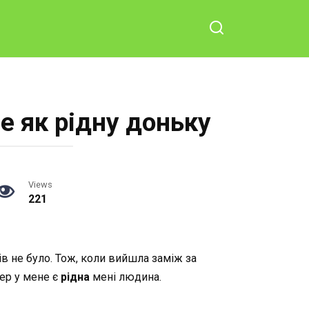
е як рідну доньку
Views
221
ратів не було. Тож, коли вийшла заміж за
пер у мене є
рідна
мені людина.