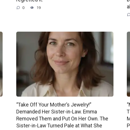
a
0
19
“Take Off Your Mother’s Jewelry!”
“
Demanded Her Sister-in-Law. Emma
T
Removed Them and Put On Her Own. The
M
Sister-in-Law Turned Pale at What She
P