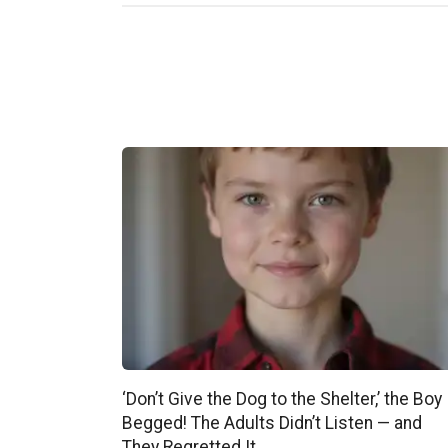
‘Don’t Give the Dog to the Shelter,’ the Boy
Begged! The Adults Didn’t Listen — and
They Regretted It.