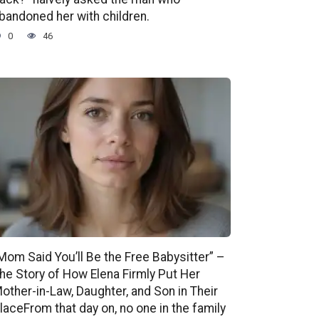
bandoned her with children.
0
46
Mom Said You’ll Be the Free Babysitter” –
he Story of How Elena Firmly Put Her
other-in-Law, Daughter, and Son in Their
laceFrom that day on, no one in the family