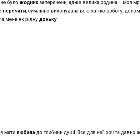
 не було
жодних
заперечень, адже велика родина – моя мрі
е перечити
, сумлінно виконувала всю хатню роботу, допома
ала мене як рідну
доньку
.
ня мати
любила
до глибини душі. Все для неї, хоч та давно