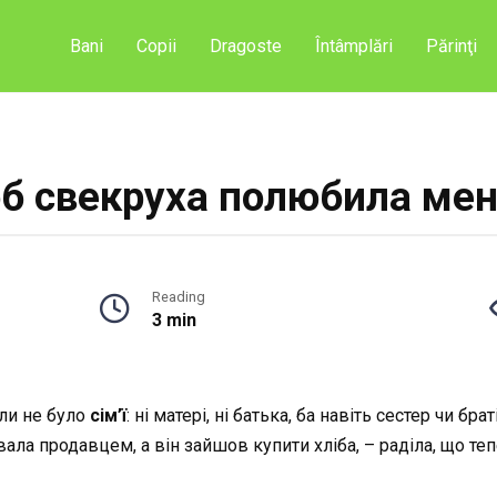
Bani
Copii
Dragoste
Întâmplări
Părinţi
об свекруха полюбила мен
Reading
3 min
oли не було
сім’ї
: ні матері, ні батька, ба навіть сестер чи б
ювала продавцем, а він зайшов купити хліба, – раділа, що те