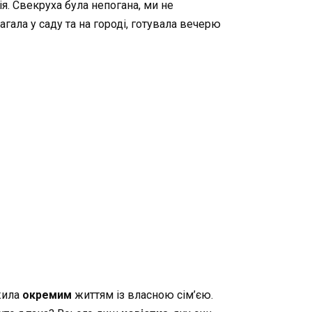
я. Свекруха була непогана, ми не
гала у саду та на городі, готувала вечерю
 жила
окремим
життям із власною сім’єю.