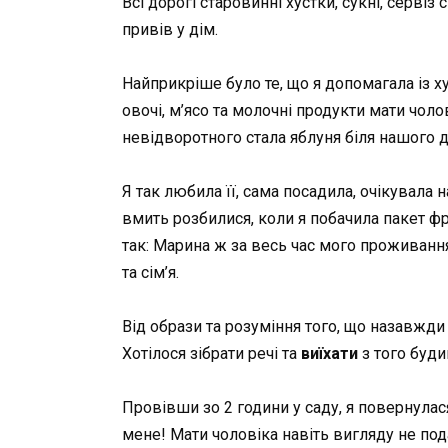
Всі дорогі старовинні хустки, сукні, серві
привів у дім.
Найприкріше було те, що я допомагала із 
овочі, м’ясо та молочні продукти мати чоло
невідворотного стала яблуня біля нашого 
Я так любила її, сама посадила, очікувала н
вмить розбилися, коли я побачила пакет фр
так: Марина ж за весь час мого проживання
та сім’я.
Від образи та розуміння того, що назавжд
Хотілося зібрати речі та
виїхати
з того буди
Провівши зо 2 години у саду, я повернула
мене! Мати чоловіка навіть вигляду не под