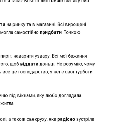
 хто я така? Всього лиш
невістка
, яку син
ати
на ринку та в магазині. Всі вирощені
і могла самостійно
придбати
. Точкою
пиріг, наварити узвару. Всі мої бажання
того, щоб
віддати
доньці. Не розумію, чому
ь все це господарство, у неї є свої турботи
луню під вікнами, яку любо доглядала.
 житла.
олі, а також свекруху, яка
радісно
зустріла