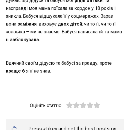
думав, що дідусь та бабуся мої
рідні батьки.
Та
насправді моя мама поїхала за кордон у 18 років і
зникла. Бабуся відшукала її у соцмережах. Зараз
вона
заміжня
, виховує
двох дітей
: чи то її, чи то її
чоловіка – ми не знаємо. Бабуся написала їй, та мама
її
заблокувала.
Вдячний своїм дідусю та бабусі за правду, проте
краще б
я її не знав.
Оцініть статтю
Press «Like» and get the best posts on