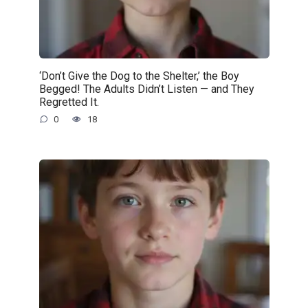
‘Don’t Give the Dog to the Shelter,’ the Boy
Begged! The Adults Didn’t Listen — and They
Regretted It.
0
18