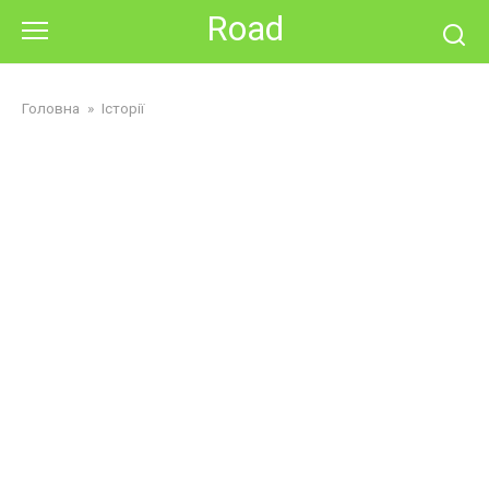
Skip
Road
to
content
Головна
»
Історії