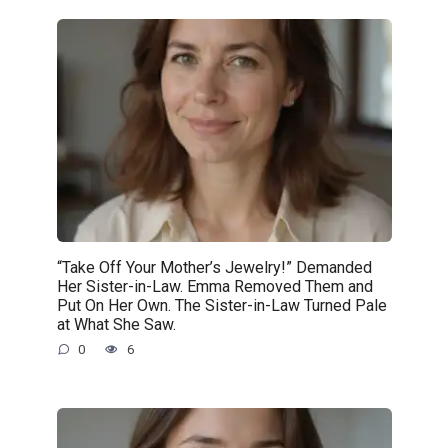
“Take Off Your Mother’s Jewelry!” Demanded
Her Sister-in-Law. Emma Removed Them and
Put On Her Own. The Sister-in-Law Turned Pale
at What She Saw.
0
6