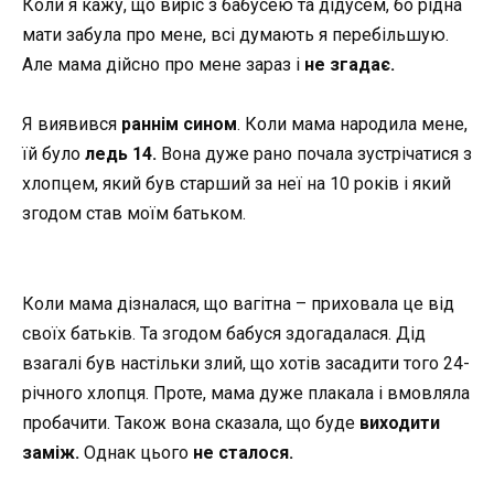
Коли я кажу, що виріс з бабусею та дідусем, бо рідна
мати забула про мене, всі думають я перебільшую.
Але мама дійсно про мене зараз і
не згадає.
Я виявився
раннім сином
. Коли мама народила мене,
їй було
ледь 14.
Вона дуже рано почала зустрічатися з
хлопцем, який був старший за неї на 10 років і який
згодом став моїм батьком.
Коли мама дізналася, що вагітна – приховала це від
своїх батьків. Та згодом бабуся здогадалася. Дід
взагалі був настільки злий, що хотів засадити того 24-
річного хлопця. Проте, мама дуже плакала і вмовляла
пробачити. Також вона сказала, що буде
виходити
заміж.
Однак цього
не сталося.