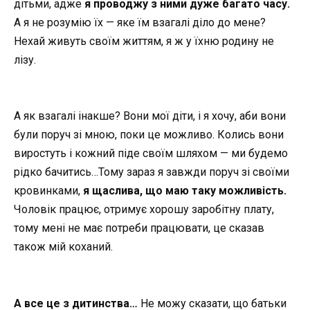
дітьми, адже
я проводжу з ними дуже багато часу.
А я не розумію їх — яке їм взагалі діло до мене?
Нехай живуть своїм життям, я ж у їхню родину не
лізу.
А як взагалі інакше? Вони мої діти, і я хочу, аби вони
були поруч зі мною, поки це можливо. Колись вони
виростуть і кожний піде своїм шляхом — ми будемо
рідко бачитись…Тому зараз я завжди поруч зі своїми
кровинками,
я щаслива, що маю таку можливість.
Чоловік працює, отримує хорошу заробітну плату,
тому мені не має потреби працювати, це сказав
також мій коханий.
А все це з дитинства…
Не можу сказати, що батьки