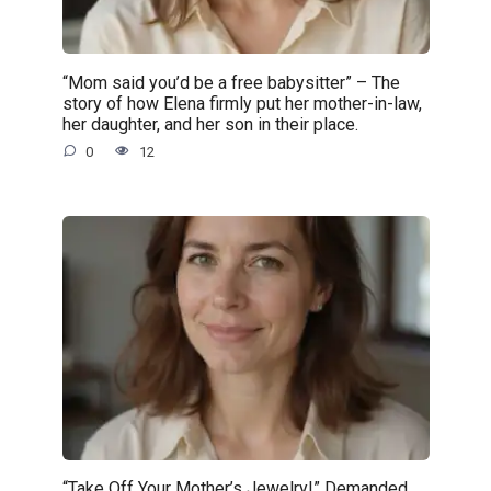
“Mom said you’d be a free babysitter” – The
story of how Elena firmly put her mother-in-law,
her daughter, and her son in their place.
0
12
“Take Off Your Mother’s Jewelry!” Demanded