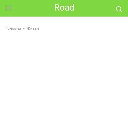
Skip
Road
to
content
Головна
»
Життя