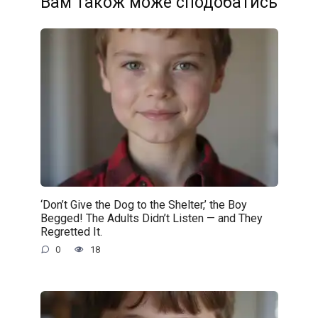
Вам також може сподобатись
‘Don’t Give the Dog to the Shelter,’ the Boy
Begged! The Adults Didn’t Listen — and They
Regretted It.
0
18