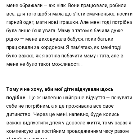
мене ображали — аж ніяк. Вони працювали, робили
все, для того щоб я мала що з’їсти смачненьке, носити
гарний одяг, мати нові іграшки. Але мені тоді потрібна
була лише їхня увага. Маму з татом я бачила дуже
рідко — мене виховувала бабуся, поки батьки
працювали за кордоном. Я пам’ятаю, як мені тоді
було важко, як я хотіла побачити маму і тата, але в
мене не було такої можливості…
Тому я не хочу, аби мої діти відчували щось
подібне…
Це ж напевно найгірше відчуття — почувати
себе не потрібним, а я це проживала все своє
дитинство…Через це мені, напевно, буде колись
важко відпустити дітей у доросле життя, тому зараз я
компенсую це постійним проводженням часу разом