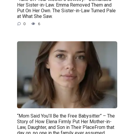
Her Sister-in-Law. Emma Removed Them and
Put On Her Own. The Sister-in-Law Turned Pale
at What She Saw.
0
6
“Mom Said You’ll Be the Free Babysitter” – The
Story of How Elena Firmly Put Her Mother-in-
Law, Daughter, and Son in Their PlaceFrom that
day on, no one in the family ever assumed