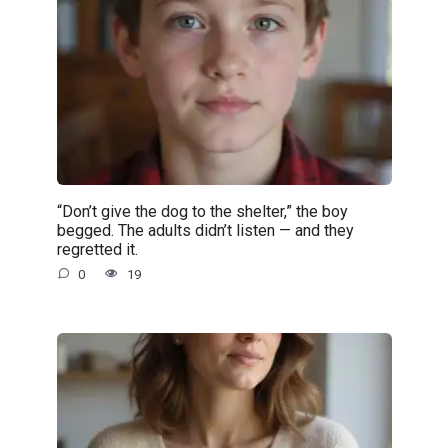
“Don’t give the dog to the shelter,” the boy
begged. The adults didn’t listen — and they
regretted it.
0
19