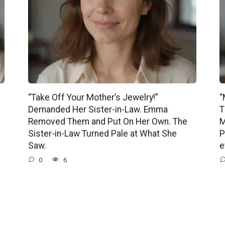
“Take Off Your Mother’s Jewelry!”
“
Demanded Her Sister-in-Law. Emma
T
Removed Them and Put On Her Own. The
M
Sister-in-Law Turned Pale at What She
P
Saw.
e
0
6