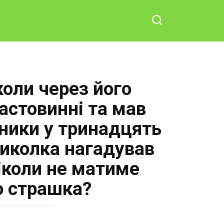
коли через його
ластовинні та мав
сники у тринадцять
 Миколка нагадував
іколи не матиме
о страшка?