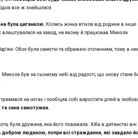
 одна все ж знайшлася.
она була циганкою.
Колись жінка втікла від родини в інше м
их влаштувалася на завод, на якому й працював Микола.
р’яні. Обоє були самотні та ображені оточенням, тому в них
. Микола був на сьомому небі від радості, що знову стане б
…
 тримався на ногах і пообіцяв собі виростити дітей в любов
 та сина самотужки.
ота, була дружина, яка його поважала…Хіба в дитинстві він
доброю людиною, попри всі страждання, які завдало й