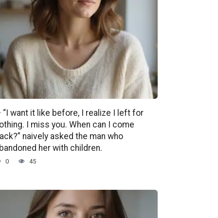
 “I want it like before, I realize I left for
othing. I miss you. When can I come
ack?” naively asked the man who
bandoned her with children.
0
45