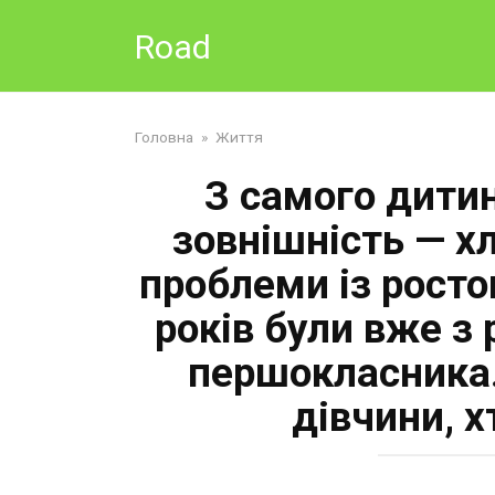
Skip
Road
to
content
Головна
»
Життя
З самого дитин
зовнішність — хл
проблеми із росто
років були вже з 
першокласника…
дівчини, 