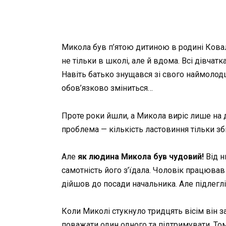
Микола був п’ятою дитиною в родині Ковал
не тільки в школі, але й вдома. Всі дівча
Навіть батько знущався зі свого наймолод
обов’язково зміниться…
Проте роки йшли, а Микола виріс лише на д
проблема — кількість ластовиння тільки зб
Але
як людина Микола був чудовий!
Від н
самотність його з’їдала. Чоловік працював
дійшов до посади начальника. Але підлеглі
Коли Миколі стукнуло тридцять вісім він 
поважати один одного та підтримувати. То