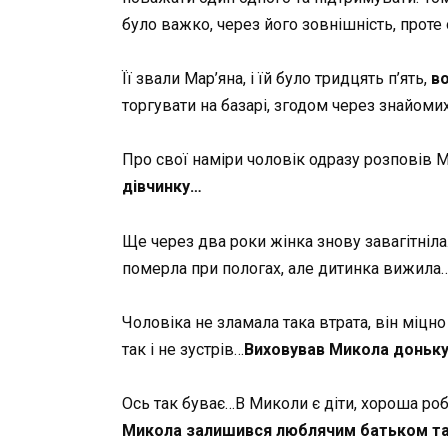
було важко, через його зовнішність, проте
Її звали Мар’яна, і їй було тридцять п’ять,
в
торгувати на базарі, згодом через знайом
Про свої наміри чоловік одразу розповів Ма
дівчинку…
Ще через два роки жінка знову завагітніла
померла при пологах, але дитинка вижила
Чоловіка не зламала така втрата, він міцно
так і не зустрів…
Виховував Микола доньку
Ось так буває…В Миколи є діти, хороша роб
Микола залишився люблячим батьком та 