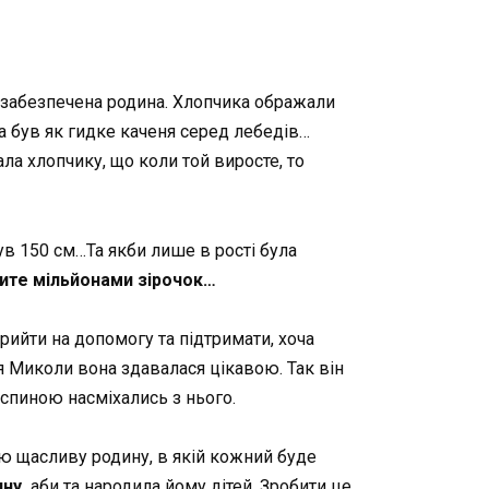
лозабезпечена родина. Хлопчика ображали
а був як гидке каченя серед лебедів…
ла хлопчику, що коли той виросте, то
ув 150 см…Та якби лише в рості була
рите мільйонами зірочок…
прийти на допомогу та підтримати, хоча
я Миколи вона здавалася цікавою. Так він
 спиною насміхались з нього.
ю щасливу родину, в якій кожний буде
ну,
аби та народила йому дітей. Зробити це