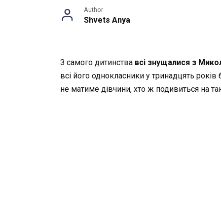
Author
Shvets Anya
З самого дитинства
всі знущалися з Мико
всі його однокласники у тринадцять років
не матиме дівчини, хто ж подивиться на т