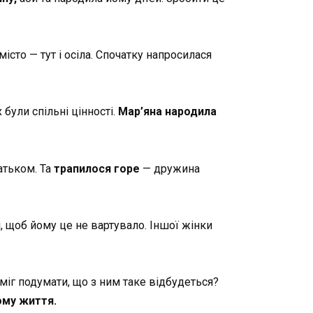
істо — тут і осіла. Спочатку напросилася
 були спільні цінності.
Мар’яна народила
атьком. Та
трапилося горе
— дружина
і, щоб йому це не вартувало. Іншої жінки
 міг подумати, що з ним таке відбудеться?
ому життя.