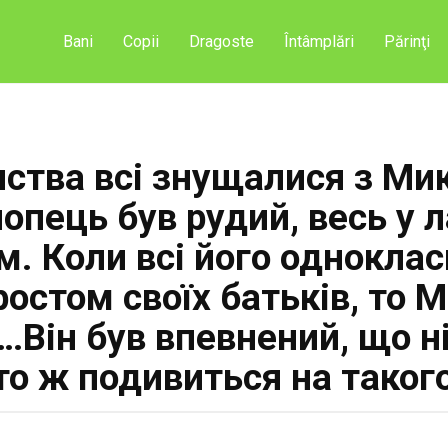
Bani
Copii
Dragoste
Întâmplări
Părinţi
ства всі знущалися з Ми
опець був рудий, весь у 
м. Коли всі його однокла
ростом своїх батьків, то
Він був впевнений, що н
хто ж подивиться на таког