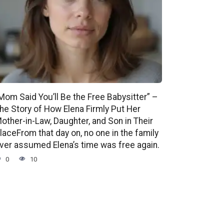
Mom Said You’ll Be the Free Babysitter” –
he Story of How Elena Firmly Put Her
other-in-Law, Daughter, and Son in Their
laceFrom that day on, no one in the family
ver assumed Elena’s time was free again.
0
10