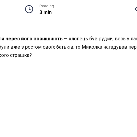
Reading
3 min
ли через його зовнішність
— хлопець був рудий, весь у ла
 були вже з ростом своїх батьків, то Миколка нагадував п
акого страшка?