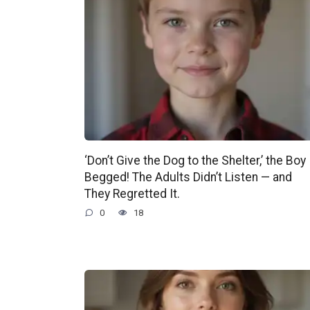
‘Don’t Give the Dog to the Shelter,’ the Boy
Begged! The Adults Didn’t Listen — and
They Regretted It.
0
18