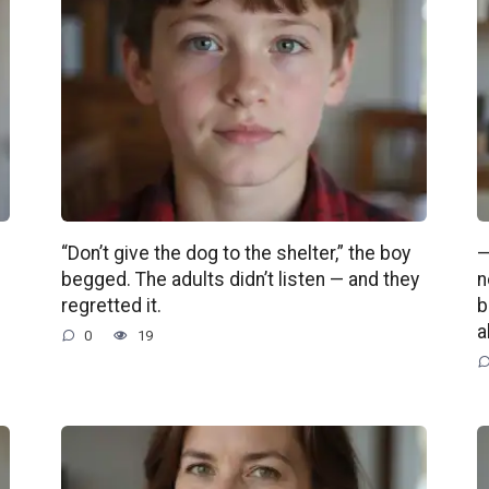
“Don’t give the dog to the shelter,” the boy
—
begged. The adults didn’t listen — and they
n
regretted it.
b
a
0
19