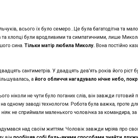
ьчуків, всього їх було семеро…Це була багатодітна та ма
тка та хлопці були вродливими та симпатичними, лише Микол
шого сина.
Тільки матір любила Миколу.
Вона постійно каза
вадцять сантиметрів. У двадцять дев’ять років його ріст б
ільшувалась, а
його обличчя нагадувало нічне небо, пок
ього ніколи не чути було поганих слів, він завжди готовий 
 на одному заводі технологом. Робота була важка, проте дл
 ніяк не сприймали маленького чоловічка за командира, за
задумався над своїм життям. Чоловік завжди мріяв про сво
му він
пообіцяв собі будь-якими способами знайти дружи