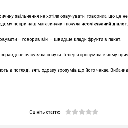
чину звільнення не хотіла озвучувати, говорила, що це не 
додому попри наш магазинчик і почула
неочікуваний діалог.
уговувати – говорив він. – швидше клади фрукти в пакет.
я справді не очікувала почути. Тепер я зрозуміла в чому пр
ють в погляді, зять одразу зрозумів що його чекає. Вибач
Оцініть статтю