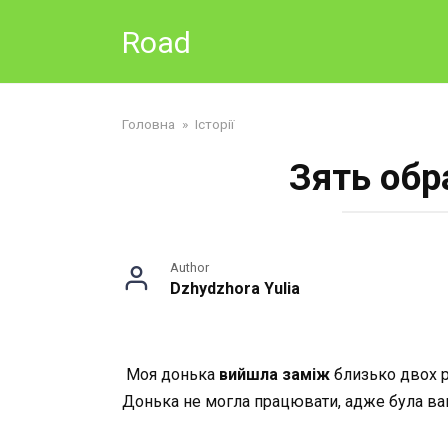
Skip
Road
to
content
Головна
»
Історії
Зять обр
Author
Dzhydzhora Yulia
Моя донька
вийшла заміж
близько двох ро
Донька не могла працювати, адже була ва