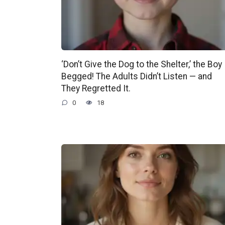
‘Don’t Give the Dog to the Shelter,’ the Boy
Begged! The Adults Didn’t Listen — and
They Regretted It.
0
18