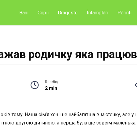
Bani
Copii
Dragoste
Întâmplări
Părinţi
ажав родичку яка працюв
Reading
2 min
ків тому. Наша сім’я хоч і не найбагатша в містечку, але у 
гітною другою дитиною, а перша була ще зовсім маленька.