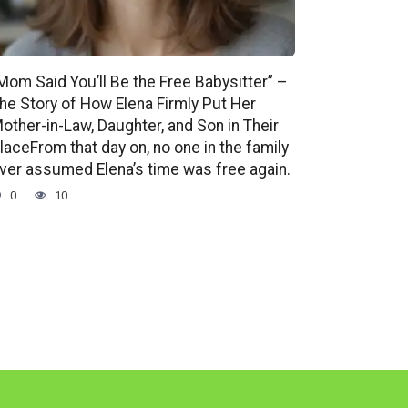
Mom Said You’ll Be the Free Babysitter” –
he Story of How Elena Firmly Put Her
other-in-Law, Daughter, and Son in Their
laceFrom that day on, no one in the family
ver assumed Elena’s time was free again.
0
10