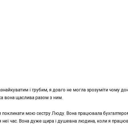
зазнайкуватим і грубим, я довго не могла зрозуміти чому д
яка вона щаслива разом з ним.
покликати мою сестру Люду. Вона працювала бухгалтером н
я неї час. Вона дуже щира і душевна людина, коли я працю