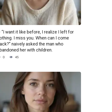
 “I want it like before, I realize I left for
othing. I miss you. When can I come
ack?” naively asked the man who
bandoned her with children.
0
45