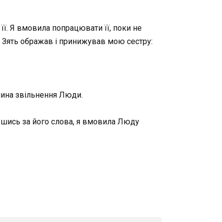
її. Я вмовила попрацювати її, поки не
Зять ображав і принижував мою сестру:
ичина звільнення Люди.
ившись за його слова, я вмовила Люду