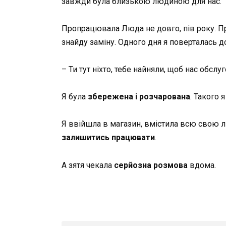
завжди була близькою людиною для нас.
Пропрацювала Люда не довго, пів року. При
знайду заміну. Одного дня я поверталась 
– Ти тут ніхто, тебе найняли, щоб нас обсл
Я була
збережена і розчарована
. Такого 
Я ввійшла в магазин, вмістила всю свою л
залишитись працювати
.
А зятя чекала
серйозна розмова
вдома.