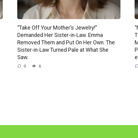
“Take Off Your Mother’s Jewelry!”
“
Demanded Her Sister-in-Law. Emma
T
Removed Them and Put On Her Own. The
M
Sister-in-Law Turned Pale at What She
P
Saw.
e
0
6