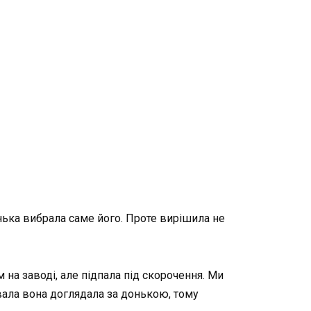
онька вибрала саме його. Проте вирішила не
а заводі, але підпала під скорочення. Ми
вала вона доглядала за донькою, тому