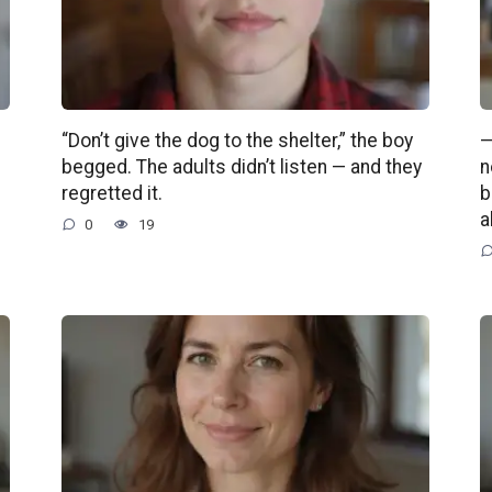
“Don’t give the dog to the shelter,” the boy
—
begged. The adults didn’t listen — and they
n
regretted it.
b
a
0
19