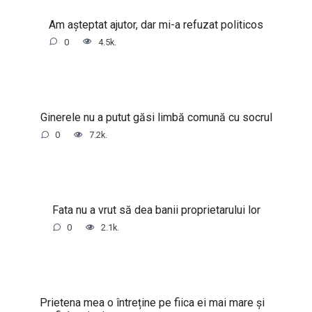
Am așteptat ajutor, dar mi-a refuzat politicos
0
4.5k.
Ginerele nu a putut găsi limbă comună cu socrul
0
7.2k.
Fata nu a vrut să dea banii proprietarului lor
0
2.1k.
Prietena mea o întreține pe fiica ei mai mare și