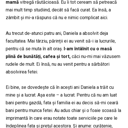
mamă
vitregă răutăcioasă. Eu îi tot ceream să petreacă
mai mult timp studiind, decât să facă curat. Ea însă, a
zâmbit și mi-a răspuns că nu e nimic complicat aici.
Au trecut de-atunci patru ani, Daniela a absolvit deja
facultatea. Mai târziu, părinții ei au venit să-i ia lucrurile,
pentru că se muta în alt oraș.
I-am întâlnit cu o masă
plină de bunătăți, cafea și tort,
căci nu-mi mai văzusem
rudele de mult. Ei însă, nu au venit pentru a sărbători
absolvirea fetei.
Ei bine, se dovedește că în acești ani Daniela a trăit cu
mine și a lucrat. Așa este – a lucrat. Pentru că nu am luat
bani pentru gazdă, fata și familia ei au decis să-mi ceară
bani pentru munca fetei. Au adus chiar și o foaie scoasă la
imprimantă în care erau notate toate serviciile pe care le
îndeplinea fata și prețul acestora. Și anume: curățenie,