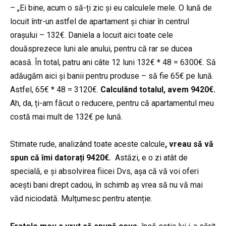
– „Ei bine, acum o să-ți zic și eu calculele mele. O lună de
locuit într-un astfel de apartament și chiar în centrul
orașului – 132€. Daniela a locuit aici toate cele
douăsprezece luni ale anului, pentru că rar se ducea
acasă. În total, patru ani câte 12 luni 132€ * 48 = 6300€. Să
adăugăm aici și banii pentru produse – să fie 65€ pe lună.
Astfel, 65€ * 48 = 3120€.
Calculând totalul, avem 9420€.
Ah, da, ți-am făcut o reducere, pentru că apartamentul meu
costă mai mult de 132€ pe lună.
Stimate rude, analizând toate aceste calcule
, vreau să vă
spun că îmi datorați 9420€.
Astăzi, e o zi atât de
specială, e și absolvirea fiicei Dvs, așa că vă voi oferi
acești bani drept cadou, în schimb aș vrea să nu vă mai
văd niciodată. Mulțumesc pentru atenție.