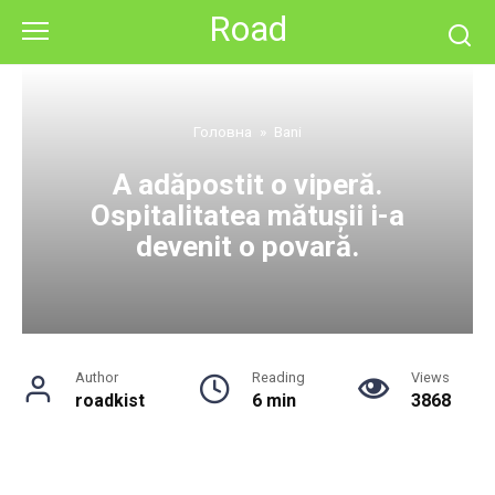
Skip
Road
to
content
Головна
»
Bani
A adăpostit o viperă.
Ospitalitatea mătușii i-a
devenit o povară.
Author
Reading
Views
roadkist
6 min
3868