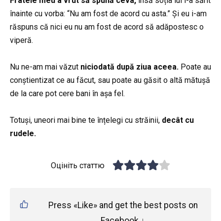
Fratele meu a vrut să spună ceva,
însă soția lui i-a sărit
înainte cu vorba: “Nu am fost de acord cu asta.” Și eu i-am
răspuns că nici eu nu am fost de acord să adăpostesc o
viperă.
Nu ne-am mai văzut
niciodată după ziua aceea.
Poate au
conștientizat ce au făcut, sau poate au găsit o altă mătușă
de la care pot cere bani în așa fel.
Totuși, uneori mai bine te înțelegi cu străinii,
decât cu
rudele.
Оцініть статтю
Press «Like» and get the best posts on
Facebook ↓