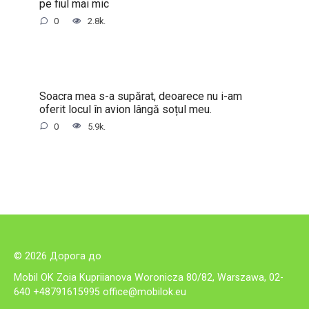
pe fiul mai mic
0
2.8k.
Soacra mea s-a supărat, deoarece nu i-am
oferit locul în avion lângă soțul meu.
0
5.9k.
© 2026 Дорога до
Mobil OK Zoia Kupriianova Woronicza 80/82, Warszawa, 02-
640 +48791615995
office@mobilok.eu