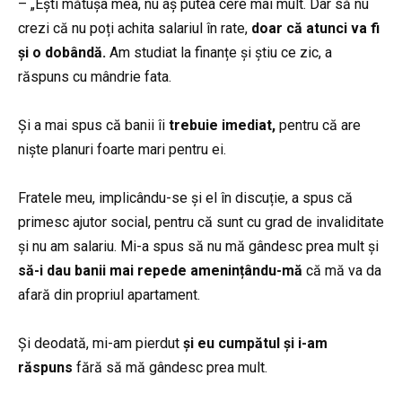
– „Ești mătușa mea, nu aș putea cere mai mult. Dar să nu
crezi că nu poți achita salariul în rate,
doar că atunci va fi
și o dobândă.
Am studiat la finanțe și știu ce zic, a
răspuns cu mândrie fata.
Și a mai spus că banii îi
trebuie imediat,
pentru că are
niște planuri foarte mari pentru ei.
Fratele meu, implicându-se și el în discuție, a spus că
primesc ajutor social, pentru că sunt cu grad de invaliditate
și nu am salariu. Mi-a spus să nu mă gândesc prea mult și
să-i dau banii mai repede amenințându-mă
că mă va da
afară din propriul apartament.
Și deodată, mi-am pierdut
și eu cumpătul și i-am
răspuns
fără să mă gândesc prea mult.