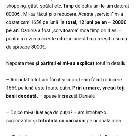
shopping, gătit, spălat etc. Timp de patru ani le-am datorat
8000€ . Mi-au făcut și o reducere. Aceste „servicii” m-a
costat cam 165€ pe lună.
În total, 12 luni pe an – 2000€
pe an.
Daniela a fost „servitoarea” mea timp de 4 ani –
pentru a rezuma aceste cifre, în acest timp a ieșit o sumă
de aproape 8000€.
Nepoata mea
și părinții ei mi-au explicat
totul în detaliu:
– Am notat totul, am făcut și copii, ți-am făcut reducere.
165€ pe lună este foarte puțin.
Prin urmare, vreau toți
banii deodată.
– spuse încrezută Daniela.
– De ce mi-ai luat așa de puţin? – am întrebat-o
surprinzător și
totodată cu sarcasm
pe nepoata mea.