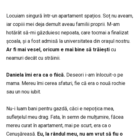
Locuiam singură într-un apartament spațios. Soț nu aveam,
iar copiii mei deja demult aveau familii proprii. M-am
hotărât să-mi găzduiesc nepoata, care tocmai a finalizat
școala, și a fost admisă la universitatea din orașul nostru.
Ar fi mai vesel, oricum e mai bine să trăiești
cu
neamuri decât cu străinii.
Daniela îmi era ca o fiică.
Deseori i-am înlocuit-o pe
mama. Mereu îmi cerea sfaturi, fie că era o nouă rochie
sau un nou iubit.
Nu-i luam bani pentru gazdă, căci e nepoțica mea,
suflețelul meu drag. Fata, în semn de mulțumire, făcea
mereu curat în apartament, mai pe scurt, era ca o
Cenușăreasă.
Eu, la rândul meu, nu am vrut să fiu o