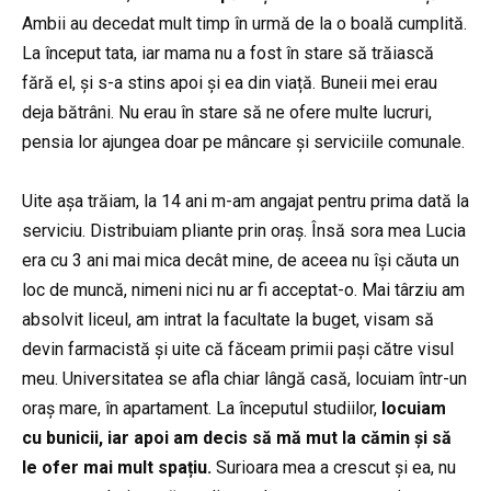
Ambii au decedat mult timp în urmă de la o boală cumplită.
La început tata, iar mama nu a fost în stare să trăiască
fără el, și s-a stins apoi și ea din viață. Buneii mei erau
deja bătrâni. Nu erau în stare să ne ofere multe lucruri,
pensia lor ajungea doar pe mâncare și serviciile comunale.
Uite așa trăiam, la 14 ani m-am angajat pentru prima dată la
serviciu. Distribuiam pliante prin oraș. Însă sora mea Lucia
era cu 3 ani mai mica decât mine, de aceea nu își căuta un
loc de muncă, nimeni nici nu ar fi acceptat-o. Mai târziu am
absolvit liceul, am intrat la facultate la buget, visam să
devin farmacistă și uite că făceam primii pași către visul
meu. Universitatea se afla chiar lângă casă, locuiam într-un
oraș mare, în apartament. La începutul studiilor,
locuiam
cu bunicii, iar apoi am decis să mă mut la cămin și să
le ofer mai mult spațiu.
Surioara mea a crescut și ea, nu