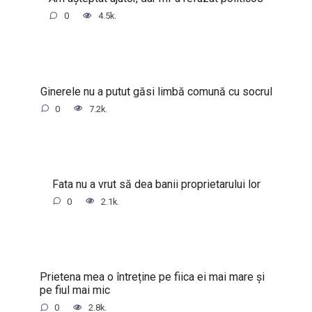
0
4.5k.
Ginerele nu a putut găsi limbă comună cu socrul
0
7.2k.
Fata nu a vrut să dea banii proprietarului lor
0
2.1k.
Prietena mea o întreține pe fiica ei mai mare și
pe fiul mai mic
0
2.8k.