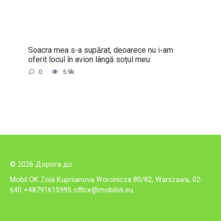
Soacra mea s-a supărat, deoarece nu i-am
oferit locul în avion lângă soțul meu.
0
5.9k.
© 2026 Дорога до
Mobil OK Zoia Kupriianova Woronicza 80/82, Warszawa, 02-
640 +48791615995
office@mobilok.eu