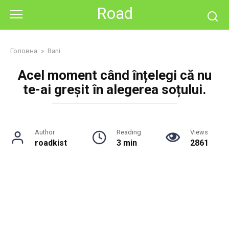
Skip
Road
to
content
Головна
»
Bani
Acel moment când înțelegi că nu
te-ai greșit în alegerea soțului.
Author
Reading
Views
roadkist
3 min
2861