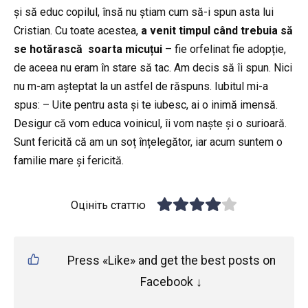
și să educ copilul, însă nu știam cum să-i spun asta lui
Cristian. Cu toate acestea,
a venit timpul când trebuia să
se hotărască soarta micuțui
– fie orfelinat fie adopție,
de aceea nu eram în stare să tac. Am decis să îi spun. Nici
nu m-am așteptat la un astfel de răspuns. Iubitul mi-a
spus: – Uite pentru asta și te iubesc, ai o inimă imensă.
Desigur că vom educa voinicul, îi vom naște și o surioară.
Sunt fericită că am un soț înțelegător, iar acum suntem o
familie mare și fericită.
Оцініть статтю
Press «Like» and get the best posts on
Facebook ↓