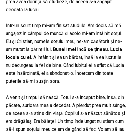
prea avea dorința să studieze, de aceea s-a angajat
deodată la lucru.
Într-un scurt timp mi-am finisat studiile. Am decis să mă
angajez în câmpul de muncă și acolo mi-am întâlnit soțul.
Eu și Cristian, numele soțului meu, ne-am căsătorit și ne-
am mutat la părinții lui
. Buneii mei încă se țineau. Lucia
locuia cu ei.
A întâlnit și ea un bărbat, însă la ea lucrurile
nu decurgeau la fel de bine. Când iubitul ei a aflat că Lucia
este însărcinată, el a abndonat-o. Încercam din toate
puterile să-mi susțin sora.
A venit și timpul să nască. Totul s-a început bine, însă, din
păcate, surioara mea a decedat. A pierdut prea mult sânge,
de aceea s-a stins din viață. Copilul s-a născut sănătos și
era drăgălaș. Era băiețel. Un timp îndelungat nu știam cum
să-i spun soțului meu ce am de gând să fac. Voiam să iau