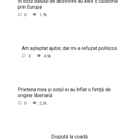
În locul balului de absolvire au ales o călătorie
prin Europa
0
1.7k.
Am așteptat ajutor, dar mi-a refuzat politicos
0
4.5k.
Prietena mea și soțul ei au înfiat o fetiță de
origine liberiană
0
2.2k.
Dispută la coadă