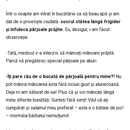
Într-o noapte am intrat în bucătărie ca să beau apă și am
dat de o priveliște ciudată:
socrul stătea lângă frigider
și înfuleca pârjoale prăjite.
Eu, desigur, i-am făcut
observație:
-Tată, medicul v-a interzis să mâncați mâncare prăjită.
Parcă vă pregătesc special pârjoale pe aburi.
-Îți pare rău de o bucată de pârjoală pentru mine?!
Nu
pot mânca mâncarea asta fără niciun gust și alunecoasă.
Deja m-am săturat de ea! Plus că și voi mâncați lângă
mine diferite bunătăți. Sunteți fără simț! Văd că ați
cumpărat și salamul meu preferat – asta e o bătaie de joc!
– mormăia bărbatul nemulțumit.