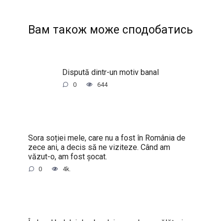
Вам також може сподобатись
Dispută dintr-un motiv banal
0
644
Sora soției mele, care nu a fost în România de
zece ani, a decis să ne viziteze. Când am
văzut-o, am fost șocat.
0
4k.