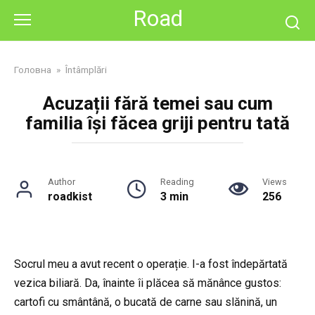
Skip
Road
to
content
Головна
»
Întâmplări
Acuzații fără temei sau cum
familia își făcea griji pentru tată
Author
Reading
Views
roadkist
3 min
256
Socrul meu a avut recent o operație. I-a fost îndepărtată
vezica biliară. Da, înainte îi plăcea să mănânce gustos:
cartofi cu smântână, o bucată de carne sau slănină, un