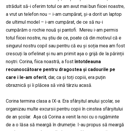
străduit să-i oferim totul ce am avut mai bun fiicei noastre,
a vrut un telefon nou – i-am cumpărat, și-a dorit un laptop
de ultimul model – i-am cumpărat, de ce să nu-i
cumpărăm o rochie nouă și pantofi.
Mereu i-am permis
totul fiicei nostre, nu știu de ce, poate că din motivul că e
singurul nostru copil sau pentru că eu și soția mea am fost
crescuți la orfelinat și nu am primit așa o grijă de la părinții
noștri. Corina, fiica noastră, a fost
întotdeauna
recunoscătoare pentru dragostea și cadourile pe
care i le-am oferit
, dar, ca și toți copiii, era puțin
obraznică și îi plăcea să vină târziu acasă.
Corina termina clasa a IX-a. Era sfârșitul anului școlar, se
organizau multe excursii pentru copii în cinstea sfârșitului
de an școlar.
Așa că Corina a venit la noi cu o rugăminte
de a o lăsa să meargă în drumeție. I-au propus să meargă