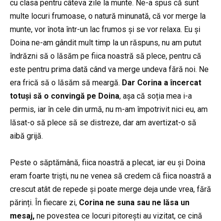
cu clasa pentru câteva zile la munte. Ne-a spus că sunt
multe locuri frumoase, o natură minunată, că vor merge la
munte, vor înota într-un lac frumos și se vor relaxa. Eu și
Doina ne-am gândit mult timp la un răspuns, nu am putut
îndrăzni să o lăsăm pe fiica noastră să plece, pentru că
este pentru prima dată când va merge undeva fără noi. Ne
era frică să o lăsăm să meargă.
Dar Corina a încercat
totuși să o convingă pe Doina
, așa că soția mea i-a
permis, iar în cele din urmă, nu m-am împotrivit nici eu, am
lăsat-o să plece să se distreze, dar am avertizat-o să
aibă grijă.
Peste o săptămână, fiica noastră a plecat, iar eu și Doina
eram foarte triști, nu ne venea să credem că fiica noastră a
crescut atât de repede și poate merge deja unde vrea, fără
părinți. În fiecare zi,
Corina ne suna sau ne lăsa un
mesaj,
ne povestea ce locuri pitorești au vizitat, ce cină