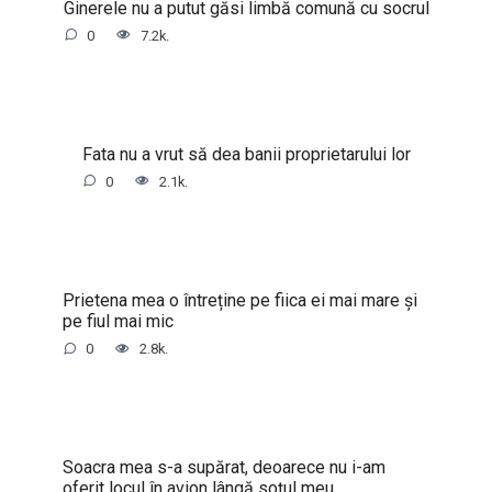
Ginerele nu a putut găsi limbă comună cu socrul
0
7.2k.
Fata nu a vrut să dea banii proprietarului lor
0
2.1k.
Prietena mea o întreține pe fiica ei mai mare și
pe fiul mai mic
0
2.8k.
Soacra mea s-a supărat, deoarece nu i-am
oferit locul în avion lângă soțul meu.