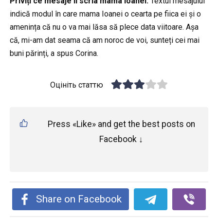
Priviți ce mesaje îi scria mama Ioanei.
Textul mesajului
indică modul în care mama Ioanei o cearta pe fiica ei și o
amenința că nu o va mai lăsa să plece data viitoare. Așa
că, mi-am dat seama că am noroc de voi, sunteți cei mai
buni părinți, a spus Corina.
Оцініть статтю
Press «Like» and get the best posts on
Facebook ↓
Share on Facebook