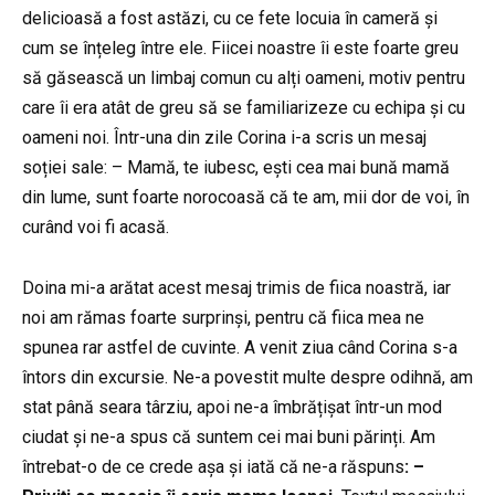
delicioasă a fost astăzi, cu ce fete locuia în cameră și
cum se înțeleg între ele. Fiicei noastre îi este foarte greu
să găsească un limbaj comun cu alți oameni, motiv pentru
care îi era atât de greu să se familiarizeze cu echipa și cu
oameni noi. Într-una din zile Corina i-a scris un mesaj
soției sale: – Mamă, te iubesc, ești cea mai bună mamă
din lume, sunt foarte norocoasă că te am, mii dor de voi, în
curând voi fi acasă.
Doina mi-a arătat acest mesaj trimis de fiica noastră, iar
noi am rămas foarte surprinși, pentru că fiica mea ne
spunea rar astfel de cuvinte. A venit ziua când Corina s-a
întors din excursie. Ne-a povestit multe despre odihnă, am
stat până seara târziu, apoi ne-a îmbrățișat într-un mod
ciudat și ne-a spus că suntem cei mai buni părinți. Am
întrebat-o de ce crede așa și iată că ne-a răspuns
: –