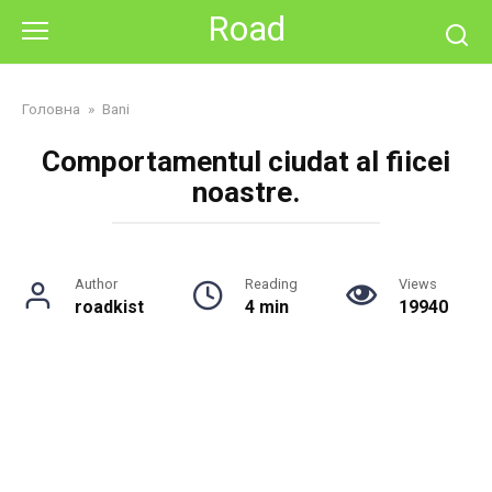
Skip
Road
to
content
Головна
»
Bani
Comportamentul ciudat al fiicei
noastre.
Author
Reading
Views
roadkist
4 min
19940