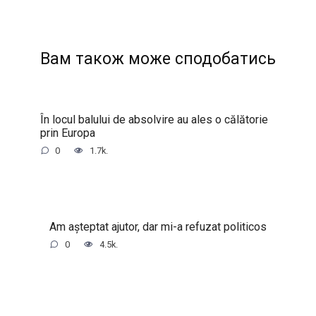
Вам також може сподобатись
În locul balului de absolvire au ales o călătorie
prin Europa
0
1.7k.
Am așteptat ajutor, dar mi-a refuzat politicos
0
4.5k.