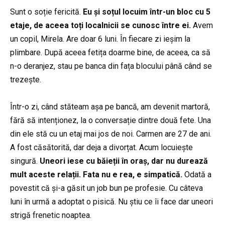
Sunt o soție fericită.
Eu și soțul locuim într-un bloc cu 5
etaje, de aceea toți localnicii se cunosc între ei.
Avem
un copil, Mirela. Are doar 6 luni. În fiecare zi ieșim la
plimbare. După aceea fetița doarme bine, de aceea, ca să
n-o deranjez, stau pe banca din fața blocului până când se
trezește.
Într-o zi, când stăteam așa pe bancă, am devenit martoră,
fără să intenționez, la o conversație dintre două fete. Una
din ele stă cu un etaj mai jos de noi. Carmen are 27 de ani.
A fost căsătorită, dar deja a divorțat. Acum locuiește
singură.
Uneori iese cu băieții în oraș, dar nu durează
mult aceste relații. Fata nu e rea, e simpatică.
Odată a
povestit că și-a găsit un job bun pe profesie. Cu câteva
luni în urmă a adoptat o pisică. Nu știu ce îi face dar uneori
strigă frenetic noaptea.