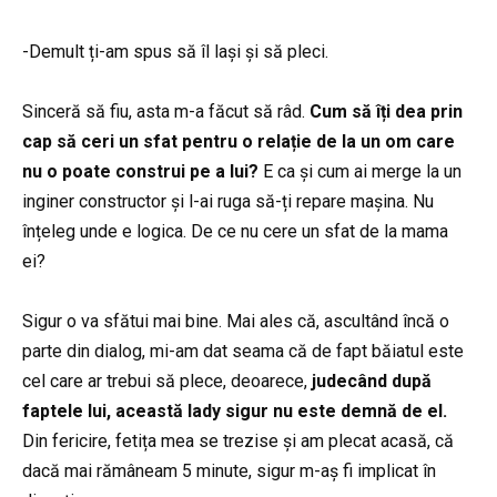
-Demult ți-am spus să îl lași și să pleci.
Sinceră să fiu, asta m-a făcut să râd.
Cum să îți dea prin
cap să ceri un sfat pentru o relație de la un om care
nu o poate construi pe a lui?
E ca și cum ai merge la un
inginer constructor și l-ai ruga să-ți repare mașina. Nu
înțeleg unde e logica. De ce nu cere un sfat de la mama
ei?
Sigur o va sfătui mai bine. Mai ales că, ascultând încă o
parte din dialog, mi-am dat seama că de fapt băiatul este
cel care ar trebui să plece, deoarece,
judecând după
faptele lui, această lady sigur nu este demnă de el.
Din fericire, fetița mea se trezise și am plecat acasă, că
dacă mai rămâneam 5 minute, sigur m-aș fi implicat în