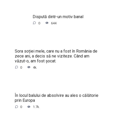
Dispută dintr-un motiv banal
0
644
Sora soției mele, care nu a fost în România de
zece ani, a decis să ne viziteze. Când am
văzut-o, am fost șocat.
0
4k.
În locul balului de absolvire au ales o călătorie
prin Europa
0
1.7k.