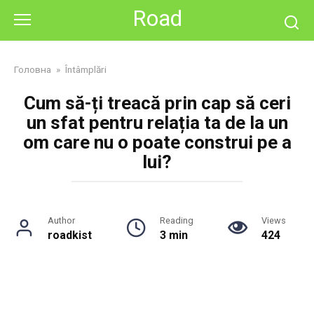
Skip
Road
to
content
Головна
»
Întâmplări
Cum să-ți treacă prin cap să ceri
un sfat pentru relația ta de la un
om care nu o poate construi pe a
lui?
Author
Reading
Views
roadkist
3 min
424