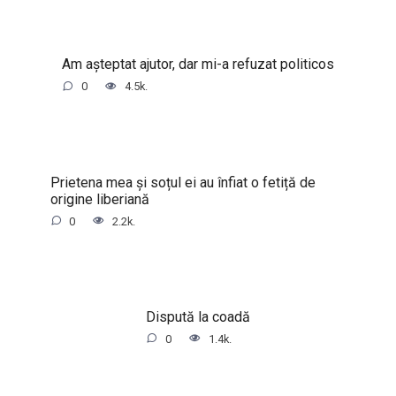
Am așteptat ajutor, dar mi-a refuzat politicos
0
4.5k.
Prietena mea și soțul ei au înfiat o fetiță de
origine liberiană
0
2.2k.
Dispută la coadă
0
1.4k.