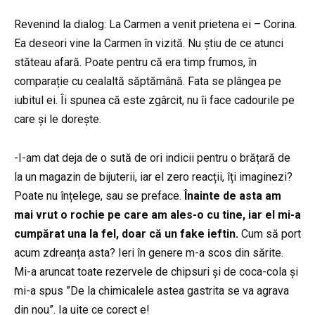
Revenind la dialog: La Carmen a venit prietena ei – Corina.
Ea deseori vine la Carmen în vizită. Nu știu de ce atunci
stăteau afară. Poate pentru că era timp frumos, în
comparație cu cealaltă săptămână. Fata se plângea pe
iubitul ei. Îi spunea că este zgârcit, nu îi face cadourile pe
care și le dorește.
-I-am dat deja de o sută de ori indicii pentru o brățară de
la un magazin de bijuterii, iar el zero reacții, îți imaginezi?
Poate nu înțelege, sau se preface.
Înainte de asta am
mai vrut o rochie pe care am ales-o cu tine, iar el mi-a
cumpărat una la fel, doar că un fake ieftin.
Cum să port
acum zdreanța asta? Ieri în genere m-a scos din sărite.
Mi-a aruncat toate rezervele de chipsuri și de coca-cola și
mi-a spus ”De la chimicalele astea gastrita se va agrava
din nou”. Ia uite ce corect e!