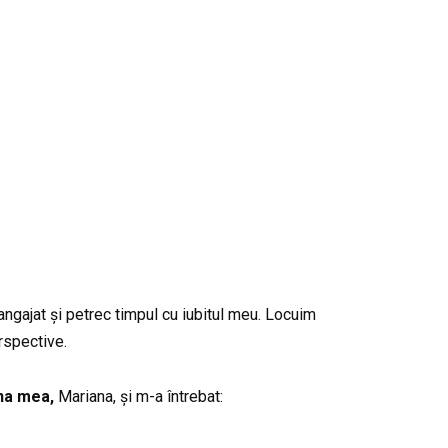
angajat și petrec timpul cu iubitul meu. Locuim
rspective.
na mea,
Mariana, și m-a întrebat: