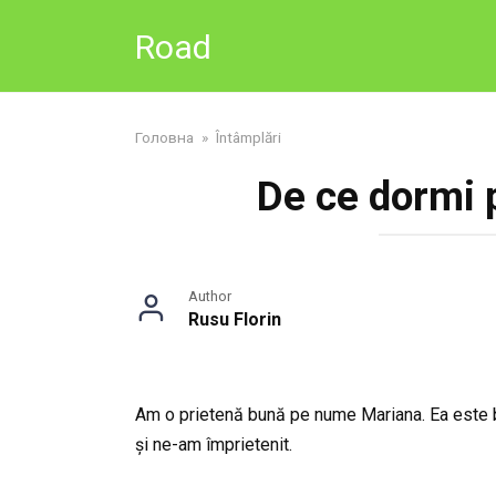
Skip
Road
to
content
Головна
»
Întâmplări
De ce dormi p
Author
Rusu Florin
Am o prietenă bună pe nume Mariana. Ea este 
și ne-am împrietenit.