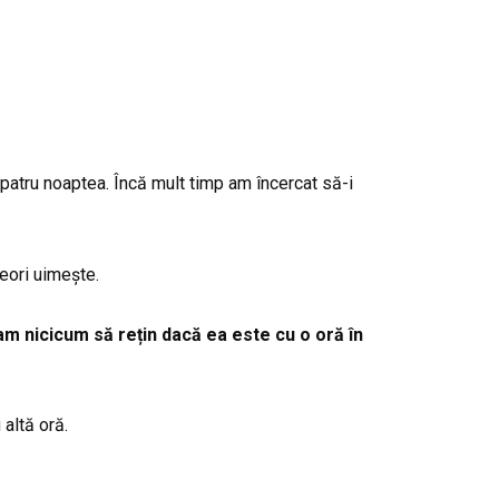
 patru noaptea. Încă mult timp am încercat să-i
eori uimește.
m nicicum să rețin dacă ea este cu o oră în
altă oră.