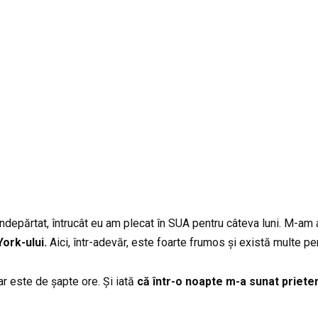
îndepărtat, întrucât eu am plecat în SUA pentru câteva luni. M-am 
ork-ului.
Aici, într-adevăr, este foarte frumos și există multe pe
ar este de șapte ore. Și iată
că într-o noapte m-a sunat priete