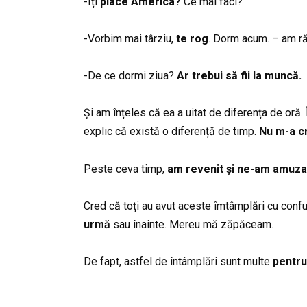
-Îți
place America?
Ce mai faci?
-Vorbim mai târziu,
te rog
. Dorm acum. – am r
-De ce dormi ziua?
Ar trebui să fii la muncă.
Și am înțeles că ea a uitat de diferența de oră.
explic că există o diferență de timp.
Nu m-a cr
Peste ceva timp,
am revenit și ne-am amuzat
Cred că toți au avut aceste îmtâmplări cu con
urmă
sau înainte. Mereu mă zăpăceam.
De fapt, astfel de întâmplări sunt multe
pentru