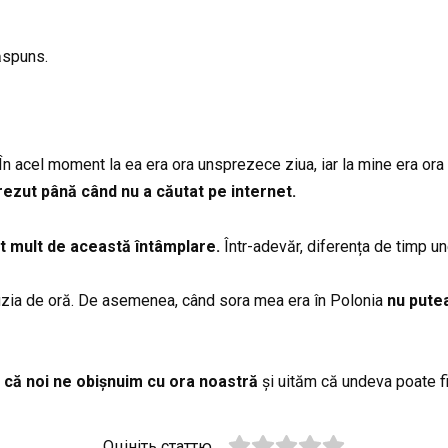
ăspuns.
 În acel moment la ea era ora unsprezece ziua, iar la mine era ora
ezut până când nu a căutat pe internet.
 mult de această întâmplare.
Într-adevăr, diferența de timp un
fuzia de oră. De asemenea, când sora mea era în Polonia
nu putea
 că noi ne obișnuim cu ora noastră
și uităm că undeva poate fi 
Оцініть статтю