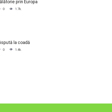
ălătorie prin Europa
0
1.7k.
ispută la coadă
0
1.4k.