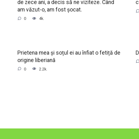
de zece ani, a decis să ne viziteze. Când
c
am văzut-o, am fost șocat.
0
4k.
Prietena mea și soțul ei au înfiat o fetiță de
D
origine liberiană
0
2.2k.