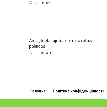
0
644
Am așteptat ajutor, dar mi-a refuzat
politicos
0
4.5k.
Головна
Політика конфіденційності