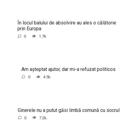
În locul balului de absolvire au ales o călătorie
prin Europa
0
1.7k.
Am așteptat ajutor, dar mi-a refuzat politicos
0
4.5k.
Ginerele nu a putut găsi limbă comună cu socrul
0
7.2k.