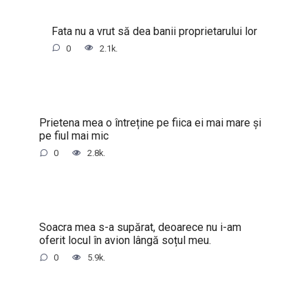
Fata nu a vrut să dea banii proprietarului lor
0
2.1k.
Prietena mea o întreține pe fiica ei mai mare și
pe fiul mai mic
0
2.8k.
Soacra mea s-a supărat, deoarece nu i-am
oferit locul în avion lângă soțul meu.
0
5.9k.