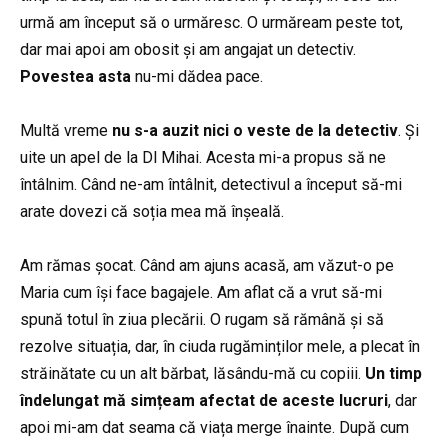
urmă am început să o urmăresc. O urmăream peste tot,
dar mai apoi am obosit și am angajat un detectiv.
Povestea asta
nu-mi dădea pace.
Multă vreme
nu s-a auzit nici o veste de la detectiv
. Și
uite un apel de la Dl Mihai. Acesta mi-a propus să ne
întâlnim. Când ne-am întâlnit, detectivul a început să-mi
arate dovezi că soția mea mă înșeală.
Am rămas șocat. Când am ajuns acasă, am văzut-o pe
Maria cum își face bagajele. Am aflat că a vrut să-mi
spună totul în ziua plecării. O rugam să rămână și să
rezolve situația, dar, în ciuda rugăminților mele, a plecat în
străinătate cu un alt bărbat, lăsându-mă cu copiii.
Un timp
îndelungat
mă simțeam afectat de aceste lucruri
, dar
apoi mi-am dat seama că viața merge înainte. După cum