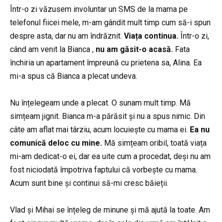
Într-o zi văzusem involuntar un SMS de la mama pe
telefonul fiicei mele, m-am gândit mult timp cum să-i spun
despre asta, dar nu am îndrăznit.
Viața continua.
Într-o zi,
când am venit la Bianca ,
nu am găsit-o acasă.
Fata
închiria un apartament împreună cu prietena sa, Alina. Ea
mi-a spus că Bianca a plecat undeva.
Nu înțelegeam unde a plecat. O sunam mult timp. Mă
simțeam jignit. Bianca m-a părăsit și nu a spus nimic. Din
câte am aflat mai târziu, acum locuiește cu mama ei.
Ea nu
comunică deloc
cu mine.
Mă simțeam oribil, toată viața
mi-am dedicat-o ei, dar ea uite cum a procedat, deși nu am
fost niciodată împotriva faptului că vorbește cu mama.
Acum sunt bine și continui să-mi cresc băieții.
Vlad și Mihai se înțeleg de minune și mă ajută la toate. Am