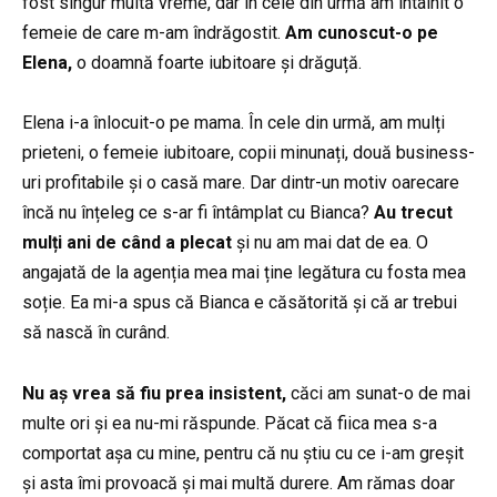
fost singur multă vreme, dar în cele din urmă am întâlnit o
femeie de care m-am îndrăgostit.
Am cunoscut-o pe
Elena,
o doamnă foarte iubitoare și drăguță.
Elena i-a înlocuit-o pe mama. În cele din urmă, am mulți
prieteni, o femeie iubitoare, copii minunați, două business-
uri profitabile și o casă mare. Dar dintr-un motiv oarecare
încă nu înțeleg ce s-ar fi întâmplat cu Bianca?
Au trecut
mulți ani de când a plecat
și nu am mai dat de ea. O
angajată de la agenția mea mai ține legătura cu fosta mea
soție. Ea mi-a spus că Bianca e căsătorită și că ar trebui
să nască în curând.
Nu aș vrea să fiu prea insistent,
căci am sunat-o de mai
multe ori și ea nu-mi răspunde. Păcat că fiica mea s-a
comportat așa cu mine, pentru că nu știu cu ce i-am greșit
și asta îmi provoacă și mai multă durere. Am rămas doar