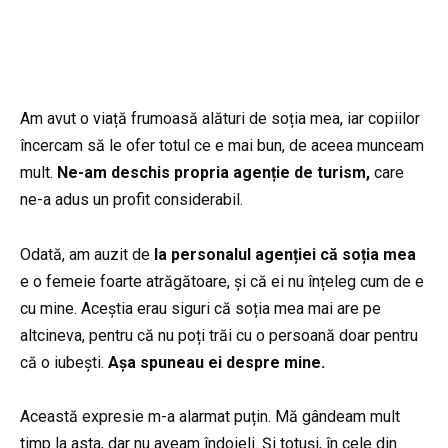
Am avut o viață frumoasă alături de soția mea, iar copiilor
încercam să le ofer totul ce e mai bun, de aceea munceam
mult.
Ne-am deschis propria
agenție de turism,
care
ne-a adus un profit considerabil.
Odată, am auzit de
la personalul
agenției că soția mea
e o femeie foarte atrăgătoare, și că ei nu înțeleg cum de e
cu mine. Aceștia erau siguri că soția mea mai are pe
altcineva, pentru că nu poți trăi cu o persoană doar pentru
că o iubești.
Așa spuneau ei despre mine.
Această expresie m-a alarmat puțin. Mă gândeam mult
timp la asta, dar nu aveam îndoieli. Și totuși, în cele din