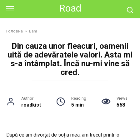
Skip
Road
to
content
Головна
»
Bani
Din cauza unor fleacuri, oamenii
uită de adevăratele valori. Asta mi
s-a întâmplat. Încă nu-mi vine să
cred.
Author
Reading
Views
roadkist
5 min
568
După ce am divorțat de soția mea, am trecut printr-o