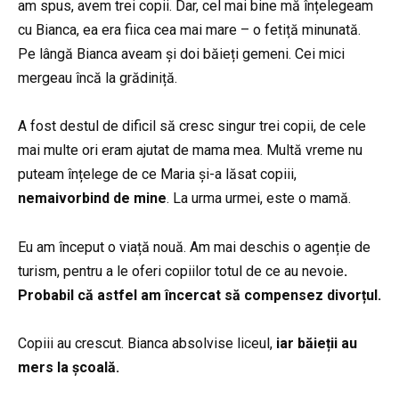
am spus, avem trei copii. Dar, cel mai bine mă înțelegeam
cu Bianca, ea era fiica cea mai mare – o fetiță minunată.
Pe lângă Bianca aveam și doi băieți gemeni. Cei mici
mergeau încă la grădiniță.
A fost destul de dificil să cresc singur trei copii, de cele
mai multe ori eram ajutat de mama mea. Multă vreme nu
puteam înțelege de ce Maria și-a lăsat copiii,
nemaivorbind de mine
. La urma urmei, este o mamă.
Eu am început o viață nouă. Am mai deschis o agenție de
turism, pentru a le oferi copiilor totul de ce au nevoie
.
Probabil că astfel am încercat să compensez divorțul.
Copiii au crescut. Bianca absolvise liceul,
iar băieții au
mers la școală.