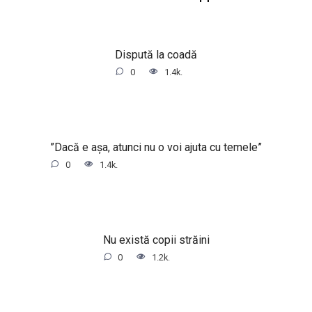
Dispută la coadă
0
1.4k.
”Dacă e așa, atunci nu o voi ajuta cu temele”
0
1.4k.
Nu există copii străini
0
1.2k.