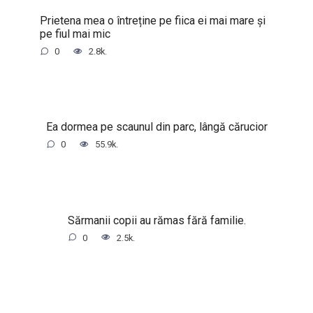
Prietena mea o întreține pe fiica ei mai mare și
pe fiul mai mic
0
2.8k.
Ea dormea pe scaunul din parc, lângă cărucior
0
55.9k.
Sărmanii copii au rămas fără familie.
0
2.5k.