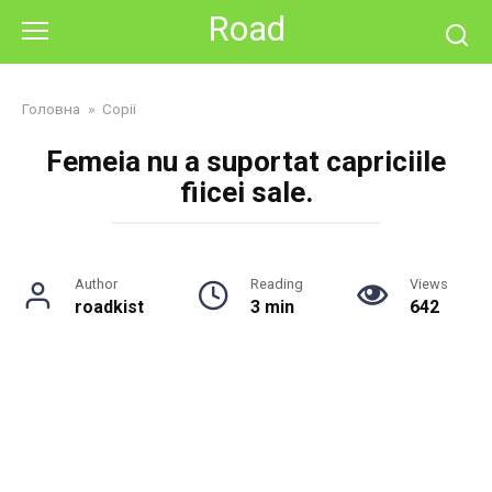
Skip
Road
to
content
Головна
»
Copii
Femeia nu a suportat capriciile
fiicei sale.
Author
Reading
Views
roadkist
3 min
642