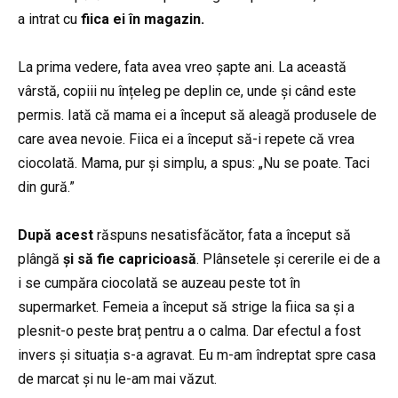
a intrat cu
fiica ei în magazin.
La prima vedere, fata avea vreo șapte ani. La această
vârstă, copiii nu înțeleg pe deplin ce, unde și când este
permis. Iată că mama ei a început să aleagă produsele de
care avea nevoie. Fiica ei a început să-i repete că vrea
ciocolată. Mama, pur și simplu, a spus: „Nu se poate. Taci
din gură.”
După acest
răspuns nesatisfăcător, fata a început să
plângă
și să fie capricioasă
. Plânsetele și cererile ei de a
i se cumpăra ciocolată se auzeau peste tot în
supermarket. Femeia a început să strige la fiica sa și a
plesnit-o peste braț pentru a o calma. Dar efectul a fost
invers și situația s-a agravat. Eu m-am îndreptat spre casa
de marcat și nu le-am mai văzut.