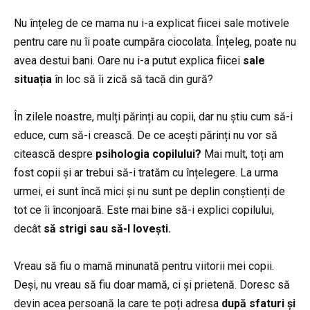
Nu înțeleg de ce mama nu i-a explicat fiicei sale motivele
pentru care nu îi poate cumpăra ciocolata. Înțeleg, poate nu
avea destui bani. Oare nu i-a putut explica fiicei
sale
situația
în loc să îi zică să tacă din gură?
În zilele noastre, mulți părinți au copii, dar nu știu cum să-i
educe, cum să-i crească. De ce acești părinți nu vor să
citească despre
psihologia copilului?
Mai mult, toți am
fost copii și ar trebui să-i tratăm cu înțelegere. La urma
urmei, ei sunt încă mici și nu sunt pe deplin conștienți de
tot ce îi înconjoară. Este mai bine să-i explici copilului,
decât
să strigi sau să-l lovești.
Vreau să fiu o mamă minunată pentru viitorii mei copii.
Deși, nu vreau să fiu doar mamă, ci și prietenă. Doresc să
devin acea persoană la care te poți adresa
după sfaturi și