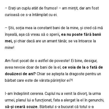
– Erați un cuplu atât de frumos! – am mințit, dar am fost
curioasă ce s-a întâmplat cu ei.
– Știi, soția mea ia constant bani de la mine, și cred că mă
înșeală, așa că vreau să o sperii
, ea nu poate fără banii
mei,
și chiar dacă are un amant tânăr, se va întoarce la
mine!
Am fost șocat de o astfel de poveste! Ei bine, desigur,
avea nevoie doar de bani de la el,
ce voia de la o fată de
douăzeci de ani?
Chiar se aștepta la dragoste pentru un
bărbat care este de vârsta părinților ei?!
I-am îndeplinit cererea. Cuplul nu a venit la divorț, la urma
urmei, planul lui a funcționat, fata a alergat la el în genunchi,
să-și ceară scuze.
Bărbatul s-a bucurat că totul s-a