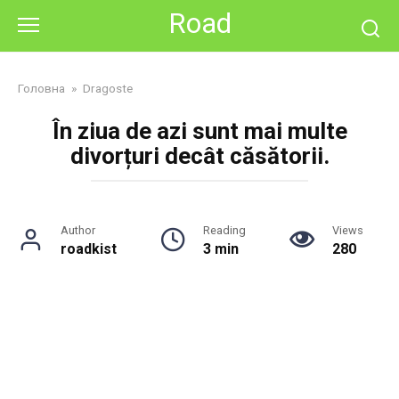
Skip
Road
to
content
Головна
»
Dragoste
În ziua de azi sunt mai multe
divorțuri decât căsătorii.
Author
Reading
Views
roadkist
3 min
280