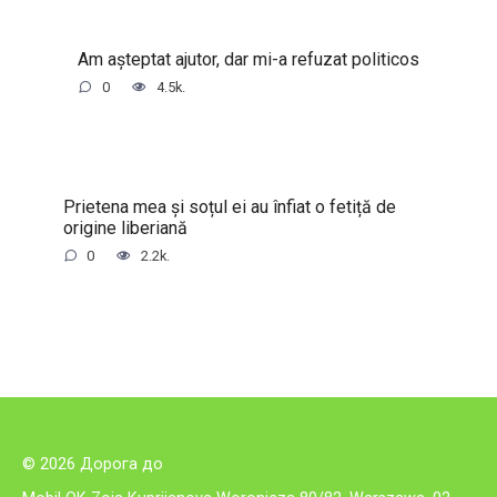
Am așteptat ajutor, dar mi-a refuzat politicos
0
4.5k.
Prietena mea și soțul ei au înfiat o fetiță de
origine liberiană
0
2.2k.
© 2026 Дорога до