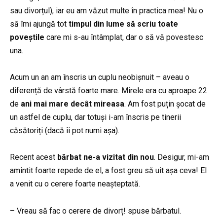
sau divorțul), iar eu am văzut multe în practica mea! Nu o
să îmi ajungă tot
timpul din lume să scriu toate
poveștile
care mi s-au întâmplat, dar o să vă povestesc
una.
Acum un an am înscris un cuplu neobișnuit – aveau o
diferență de vârstă foarte mare. Mirele era cu aproape 22
de
ani mai mare decât mireasa
. Am fost puțin șocat de
un astfel de cuplu, dar totuși i-am înscris pe tinerii
căsătoriți (dacă îi pot numi așa).
Recent acest
bărbat ne-a vizitat din nou
. Desigur, mi-am
amintit foarte repede de el, a fost greu să uit așa ceva! El
a venit cu o cerere foarte neașteptată.
– Vreau să fac o cerere de divorț! spuse bărbatul.