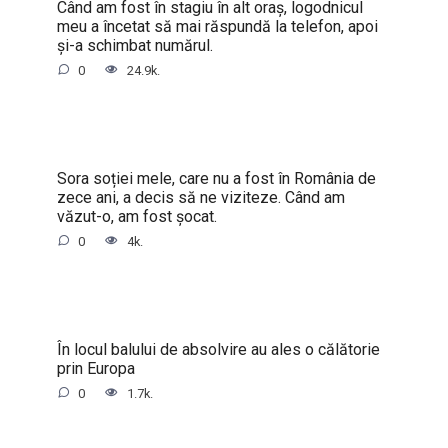
Când am fost în stagiu în alt oraș, logodnicul
meu a încetat să mai răspundă la telefon, apoi
și-a schimbat numărul.
0
24.9k.
Sora soției mele, care nu a fost în România de
zece ani, a decis să ne viziteze. Când am
văzut-o, am fost șocat.
0
4k.
În locul balului de absolvire au ales o călătorie
prin Europa
0
1.7k.