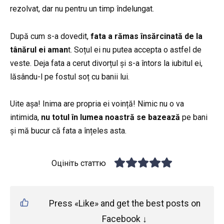
rezolvat, dar nu pentru un timp îndelungat.
După cum s-a dovedit,
fata a rămas însărcinată de la
tânărul ei aman
t. Soțul ei nu putea accepta o astfel de
veste. Deja fata a cerut divorțul și s-a întors la iubitul ei,
lăsându-l pe fostul soț cu banii lui.
Uite așa! Inima are propria ei voință! Nimic nu o va
intimida,
nu totul în lumea noastră se bazează
pe bani
și mă bucur că fata a înțeles asta.
Оцініть статтю
Press «Like» and get the best posts on
Facebook ↓