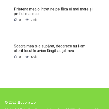
Prietena mea o întreține pe fiica ei mai mare și
pe fiul mai mic
0
2.8k.
Soacra mea s-a supărat, deoarece nu i-am
oferit locul în avion lângă soțul meu.
0
5.9k.
© 2026 Дорога до