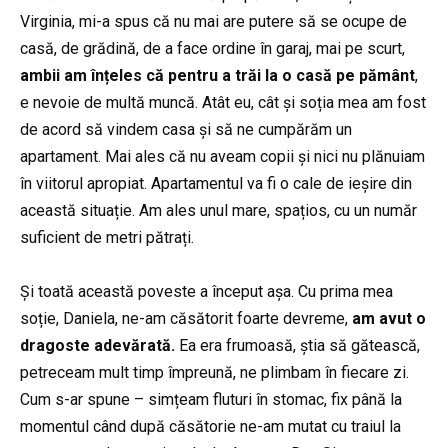
Virginia, mi-a spus că nu mai are putere să se ocupe de
casă, de grădină, de a face ordine în garaj, mai pe scurt,
ambii am înțeles că pentru a trăi la o casă pe pământ
,
e nevoie de multă muncă. Atât eu, cât și soția mea am fost
de acord să vindem casa și să ne cumpărăm un
apartament. Mai ales că nu aveam copii și nici nu plănuiam
în viitorul apropiat. Apartamentul va fi o cale de ieșire din
această situație. Am ales unul mare, spațios, cu un număr
suficient de metri pătrați.
Și toată această poveste a început așa. Cu prima mea
soție, Daniela, ne-am căsătorit foarte devreme,
am avut o
dragoste adevărată.
Ea era frumoasă, știa să gătească,
petreceam mult timp împreună, ne plimbam în fiecare zi.
Cum s-ar spune – simțeam fluturi în stomac, fix până la
momentul când după căsătorie ne-am mutat cu traiul la