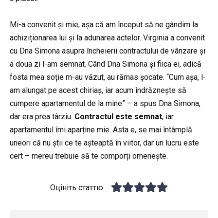
Mi-a convenit și mie, așa că am început să ne gândim la
achiziționarea lui și la adunarea actelor. Virginia a convenit
cu Dna Simona asupra încheierii contractului de vânzare și
a doua zi l-am semnat. Când Dna Simona și fiica ei, adică
fosta mea soție m-au văzut, au rămas șocate. “Cum așa, l-
am alungat pe acest chiriaș, iar acum îndrăznește să
cumpere apartamentul de la mine” – a spus Dna Simona,
dar era prea târziu.
Contractul este semnat
, iar
apartamentul îmi aparține mie. Asta e, se mai întâmplă
uneori că nu știi ce te așteaptă în viitor, dar un lucru este
cert – mereu trebuie să te comporți omenește.
Оцініть статтю