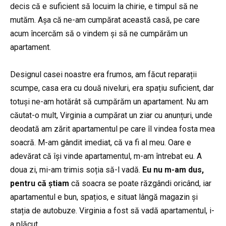
decis că e suficient să locuim la chirie, e timpul să ne
mutăm. Așa că ne-am cumpărat această casă, pe care
acum încercăm să o vindem și să ne cumpărăm un
apartament.
Designul casei noastre era frumos, am făcut reparații
scumpe, casa era cu două niveluri, era spațiu suficient, dar
totuși ne-am hotărât să cumpărăm un apartament. Nu am
căutat-o ​​mult, Virginia a cumpărat un ziar cu anunțuri, unde
deodată am zărit apartamentul pe care îl vindea fosta mea
soacră. M-am gândit imediat, că va fi al meu. Oare e
adevărat că își vinde apartamentul, m-am întrebat eu. A
doua zi, mi-am trimis soția să-l vadă.
Eu nu m-am dus,
pentru că știam
că soacra se poate răzgândi oricând, iar
apartamentul e bun, spațios, e situat lângă magazin și
stația de autobuze. Virginia a fost să vadă apartamentul, i-
a plăcut.