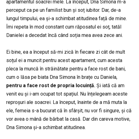
apartamentul soacrei mele. La început, Dna Simona m-a
perceput ca pe un familist bun și soț iubitor. Dar, de-a
lungul timpului, ea și-a schimbat atitudinea față de mine.
Îmi repeta în mod constant cum răposatul ei soț, tatăl
Danielei a decedat încă când soția mea avea zece ani.
Ei bine, ea a început să-mi zică în fiecare zi cât de mult
soțul ei a muncit pentru acest apartament, cum acesta
pleca la muncă în străinătate pentru a face rost de bani,
cum o lăsa pe biata Dna Simona în brațe cu Daniela,
pentru a face rost de propria locuință.
Și iată că am
venit eu și i-am ocupat tot spațiul. Nu înțelegeam aceste
reproșuri ale soacrei. La început, înainte de a mă muta la
ele, femeia s-a bucurat că în sfârșit, nu vor fi singure, și că
vor avea o mână de bărbat la casă. Dar din careva motive,
Dna Simona și-a schimbat atitudinea.