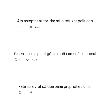
Am așteptat ajutor, dar mi-a refuzat politicos
0
4.5k.
Ginerele nu a putut găsi limbă comună cu socrul
0
7.2k.
Fata nu a vrut să dea banii proprietarului lor
0
2.1k.