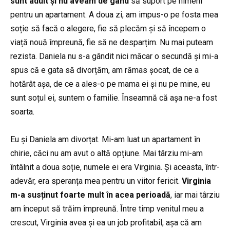
sunt adult și nu aveam de gând
să suport pe nimeni
pentru un apartament. A doua zi, am impus-o pe fosta mea
soție să facă o alegere, fie să plecăm și să începem o
viață nouă împreună, fie să ne desparțim. Nu mai puteam
rezista. Daniela nu s-a gândit nici măcar o secundă și mi-a
spus că e gata să divorțăm, am rămas șocat, de ce a
hotărât așa, de ce a ales-o pe mama ei și nu pe mine, eu
sunt soțul ei, suntem o familie. Înseamnă că așa ne-a fost
soarta.
Eu și Daniela am divorțat. Mi-am luat un apartament în
chirie, căci nu am avut o altă opțiune. Mai târziu mi-am
întâlnit a doua soție, numele ei era Virginia. Și aceasta, într-
adevăr, era speranța mea pentru un viitor fericit.
Virginia
m-a susținut foarte mult în acea perioadă
, iar mai târziu
am început să trăim împreună. Între timp venitul meu a
crescut, Virginia avea și ea un job profitabil, așa că am