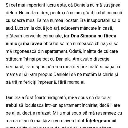
Și cel mai important lucru este, că Daniela nu mă susținea
deloc. Ne certam des, pentru că nu am găsit limbă comună
cu soacra mea. Ea mă numea locatar. Era insuportabil să o
aud. Lucram la două job-uri, aduceam mâncare în casă,
plăteam serviciile comunale
, iar Dna Simona nu făcea
nimic și mai avea
obrazul să mă numească chiriaș și să
mă izgonească din apartament. Odată, înainte de culcare
stăteam întinși pe pat cu Daniela. Am avut o discuție
serioasă, i-am spus părerea mea despre toată situația cu
mama ei și i-am propus Danielei să ne mutăm la chirie și
să trăim fericiți împreună, fără mama ei.
Daniela a fost foarte indignată, mi-a spus că de ce ar
trebui să locuiască într-un apartament închiriat, dacă îl are
pe al ei, deci, a refuzat. Mi-a mai spus să mă resemnez cu
mama ei și că mai târziu vom avea totul.
Înțelegeam că