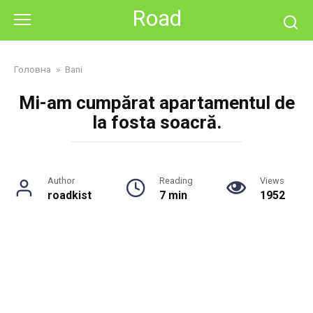
Skip
Road
to
content
Головна
»
Bani
Mi-am cumpărat apartamentul de
la fosta soacră.
Author
Reading
Views
roadkist
7 min
1952