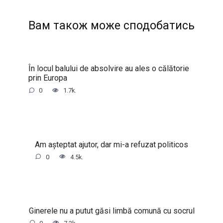
Вам також може сподобатись
În locul balului de absolvire au ales o călătorie
prin Europa
0
1.7k.
Am așteptat ajutor, dar mi-a refuzat politicos
0
4.5k.
Ginerele nu a putut găsi limbă comună cu socrul