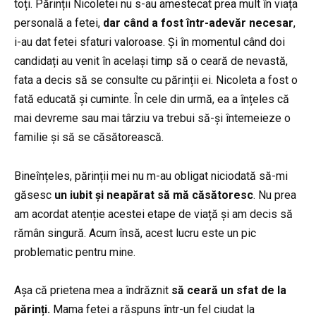
toți. Părinții Nicoletei nu s-au amestecat prea mult în viața
personală a fetei,
dar când a fost într-adevăr necesar
,
i-au dat fetei sfaturi valoroase. Și în momentul când doi
candidați au venit în același timp să o ceară de nevastă,
fata a decis să se consulte cu părinții ei. Nicoleta a fost o
fată educată și cuminte. În cele din urmă, ea a înțeles că
mai devreme sau mai târziu va trebui să-și întemeieze o
familie și să se căsătorească.
Bineînțeles, părinții mei nu m-au obligat niciodată să-mi
găsesc
un iubit și neapărat să mă căsătoresc
. Nu prea
am acordat atenție acestei etape de viață și am decis să
rămân singură. Acum însă, acest lucru este un pic
problematic pentru mine.
Așa că prietena mea a îndrăznit
să ceară un sfat de la
părinți.
Mama fetei a răspuns într-un fel ciudat la