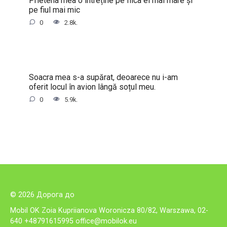
pe fiul mai mic
0
2.8k.
Soacra mea s-a supărat, deoarece nu i-am
oferit locul în avion lângă soțul meu.
0
5.9k.
© 2026 Дорога до
Mobil OK Zoia Kupriianova Woronicza 80/82, Warszawa, 02-
640 +48791615995
office@mobilok.eu