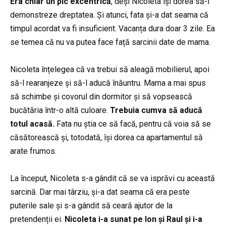
Era chiar un pic excentrică
, deși Nicoleta își dorea să-i
demonstreze dreptatea. Și atunci, fata și-a dat seama că
timpul acordat va fi insuficient. Vacanța dura doar 3 zile. Ea
se temea că nu va putea face față sarcinii date de mama.
Nicoleta înțelegea că va trebui să aleagă mobilierul, apoi
să-l rearanjeze și să-l aducă înăuntru. Mama a mai spus
să schimbe și covorul din dormitor și să vopsească
bucătăria într-o altă culoare.
Trebuia cumva să aducă
totul acasă.
Fata nu știa ce să facă, pentru că voia să se
căsătorească și, totodată, își dorea ca apartamentul să
arate frumos.
La început, Nicoleta s-a gândit că se va isprăvi cu această
sarcină. Dar mai târziu, și-a dat seama că era peste
puterile sale și s-a gândit să ceară ajutor de la
pretendenții ei.
Nicoleta i-a sunat pe Ion și Raul și i-a