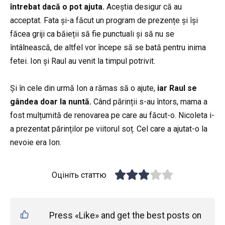
întrebat dacă o pot ajuta.
Aceștia desigur că au
acceptat. Fata și-a făcut un program de prezențe și își
făcea griji ca băieții să fie punctuali și să nu se
întâlnească, de altfel vor începe să se bată pentru inima
fetei. Ion și Raul au venit la timpul potrivit.
Și în cele din urmă Ion a rămas să o ajute,
iar Raul se
gândea doar la nuntă.
Când părinții s-au întors, mama a
fost mulțumită de renovarea pe care au făcut-o. Nicoleta i-
a prezentat părinților pe viitorul soț. Cel care a ajutat-o ​​la
nevoie era Ion.
Оцініть статтю
Press «Like» and get the best posts on