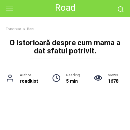
Skip
Road
to
content
Головна
»
Bani
O istorioară despre cum mama a
dat sfatul potrivit.
Author
Reading
Views
roadkist
5 min
1678