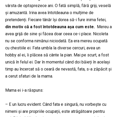
vârsta de optsprezece ani. O fată simplă, fără griji, veselă
și amuzantă. Irina avea întotdeauna o mulțime de
pretendenți. Fiecare tânăr își dorea să-i fure inima fetei,
din motiv că a fost întotdeauna așa cum este.
Mereu a
avea grijă de sine și făcea doar ceea ce-i place. Nicoleta
nu se conforma nimănui niciodată. Ea era mereu ocupată
cu chestiile ei. Fata umbla la diverse cercuri, avea un
hobby al ei, îi plăcea să cânte la pian. Mai pe scurt, a fost
unică în felul ei. Dar în momentul când doi băieți în același
timp au încercat să o ceară de nevastă, fata, s-a zăpăcit și
a cerut sfaturi de la mama.
Mama ei i-a răspuns:
– E un lucru evident. Când fata e singură, nu vorbește cu
nimeni și are propriile ocupații, este atrăgătoare pentru