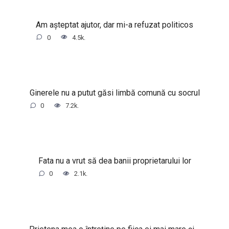
Am așteptat ajutor, dar mi-a refuzat politicos
0
4.5k.
Ginerele nu a putut găsi limbă comună cu socrul
0
7.2k.
Fata nu a vrut să dea banii proprietarului lor
0
2.1k.
Prietena mea o întreține pe fiica ei mai mare și