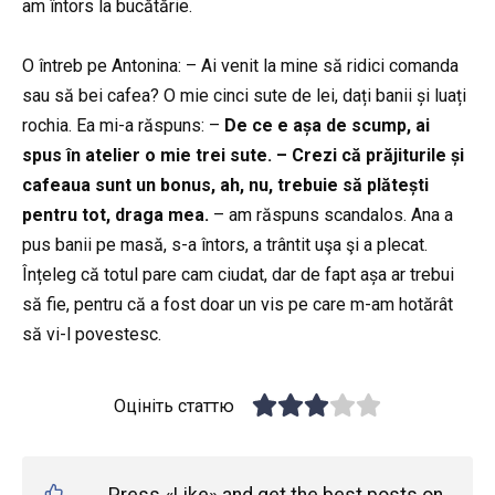
am întors la bucătărie.
O întreb pe Antonina: – Ai venit la mine să ridici comanda
sau să bei cafea? O mie cinci sute de lei, dați banii și luați
rochia. Ea mi-a răspuns: –
De ce e așa de scump, ai
spus în atelier o mie trei sute. – Crezi că prăjiturile și
cafeaua sunt un bonus, ah, nu, trebuie să plătești
pentru tot, draga mea.
– am răspuns scandalos. Ana a
pus banii pe masă, s-a întors, a trântit uşa şi a plecat.
Înțeleg că totul pare cam ciudat, dar de fapt așa ar trebui
să fie, pentru că a fost doar un vis pe care m-am hotărât
să vi-l povestesc.
Оцініть статтю
Press «Like» and get the best posts on