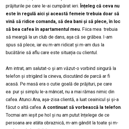
prăjiturile pe care le-ai cumpărat ieri.
Înțeleg că ceva nu
este în regulă aici și această femeie trebuia doar să
vină să ridice comanda, să dea bani și să plece, în loc
să bea cafea în apartamentul meu.
Fiica mea trebuia
să meargă la un club de dans, așa că se grăbea. I-am
spus să plece, iar eu m-am ridicat și m-am dus la
bucătărie să aflu care este situația cu clientul.
Am intrat, am salutat-o și am văzut-o vorbind singură la
telefon și strigând la cineva, discutând de parcă ar fi
acasă. Pe masă era o cutie goală de prăjituri, pe care
ea pur și simplu le-a mâncat, nu a mai rămas nimic din
cafea. Atunci Ana, așa-zisa clientă, a luat ceainicul și și-a
făcut o altă cafea.
A continuat să vorbească la telefon
.
Tocmai am ieșit pe hol și nu am putut înțelege de ce
persoana are atâta obraznică, m-am gândit la toate și m-