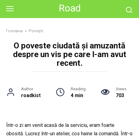
Skip
Road
to
content
Головна
»
Povești
O poveste ciudată și amuzantă
despre un vis pe care l-am avut
recent.
Author
Reading
Views
roadkist
4 min
703
Într-o zi am venit acasă de la serviciu, eram foarte
obosită. Lucrez într-un atelier, cos haine la comandă. Într-o