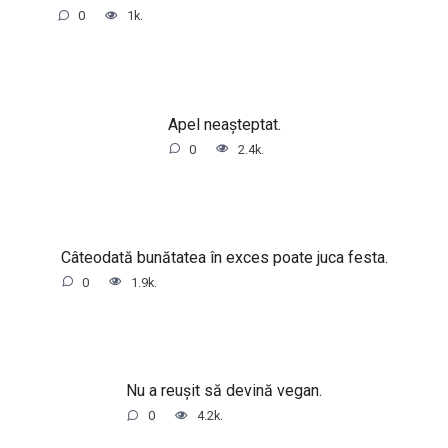
0
1k.
Apel neașteptat.
0
2.4k.
Câteodată bunătatea în exces poate juca festa.
0
1.9k.
Nu a reușit să devină vegan.
0
4.2k.