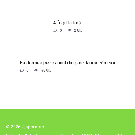
A fugit la țară.
0
2.8k.
Ea dormea pe scaunul din parc, lângă cărucior
0
55.9k.
© 2026 Дорога до