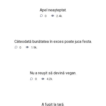
Apel neașteptat.
0
2.4k.
Câteodată bunătatea în exces poate juca festa.
0
1.9k.
Nu a reușit să devină vegan.
0
4.2k.
A fugit la țară.