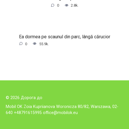
0
2.8k.
Ea dormea pe scaunul din parc, lângă cărucior
0
55.9k.
© 2026 Дорога до
Mobil OK Zoia Kupriianova Woronicza 80/82, Warszawa, 02-
640 +48791615995
office@mobilok.eu