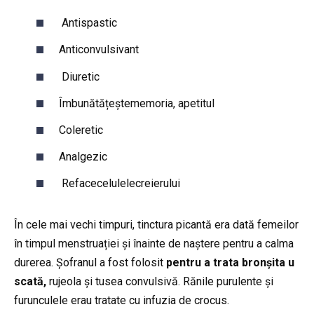
Antispastic
Anticonvulsivant
Diuretic
Îmbunătățeștememoria, apetitul
Coleretic
Analgezic
Refacecelulelecreierului
În cele mai vechi timpuri, tinctura picantă era dată femeilor
în timpul menstruației și înainte de naștere pentru a calma
durerea.
Șofranul a fost folosit
pentru a trata bronșita u
scată,
rujeola și tusea convulsivă.
Rănile purulente și
furunculele erau tratate cu infuzia de crocus.