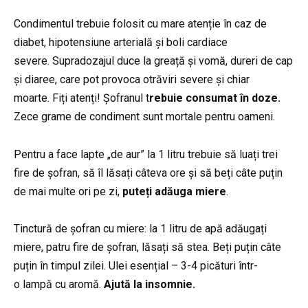
Condimentul trebuie folosit cu mare atenție în caz de
diabet, hipotensiune arterială și boli cardiace
severe.
Supradozajul duce la greață și vomă, dureri de cap
și diaree, care pot provoca otrăviri severe și chiar
moarte.
Fiți atenți! Șofranul t
rebuie consumat
în doze.
Zece grame de condiment sunt mortale pentru oameni.
Pentru a face lapte „de aur” la 1 litru trebuie să luați trei
fire de șofran, să îl lăsați câteva ore și să beți câte puțin
de mai multe ori pe zi,
puteți adăuga miere
.
Tinctură de șofran cu miere: la 1 litru de apă adăugați
miere, patru fire de șofran, lăsați să stea. Beți puțin câte
puțin în timpul zilei.
Ulei esențial – 3-4 picături într-
o lampă cu aromă.
Ajută la insomnie.