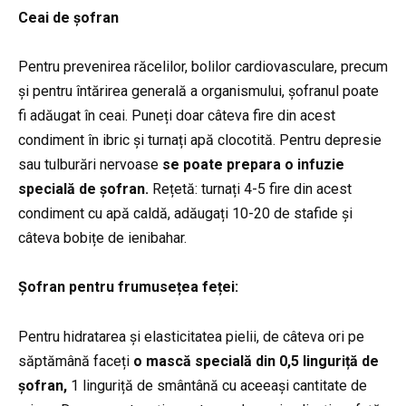
Ceai de șofran
Pentru prevenirea răcelilor, bolilor cardiovasculare, precum
și pentru întărirea generală a organismului, șofranul poate
fi adăugat în ceai. Puneți doar câteva fire din acest
condiment în ibric și turnați apă clocotită.
Pentru depresie
sau tulburări nervoase
se poate prepara o infuzie
specială de șofran.
Rețetă: turnați 4-5 fire din acest
condiment cu apă caldă, adăugați 10-20 de stafide și
câteva bobițe de ienibahar.
Șofran pentru frumusețea feței:
Pentru hidratarea și elasticitatea pielii, de câteva ori pe
săptămână faceți
o mască specială din 0,5 linguriță de
șofran,
1 linguriță de smântână cu aceeași cantitate de