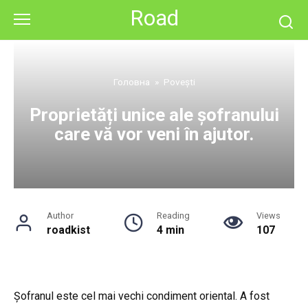
Skip
Road
to
content
Головна
»
Povești
Proprietăți unice ale șofranului
care vă vor veni în ajutor.
Author
Reading
Views
roadkist
4 min
107
Șofranul este cel mai vechi condiment oriental. A fost