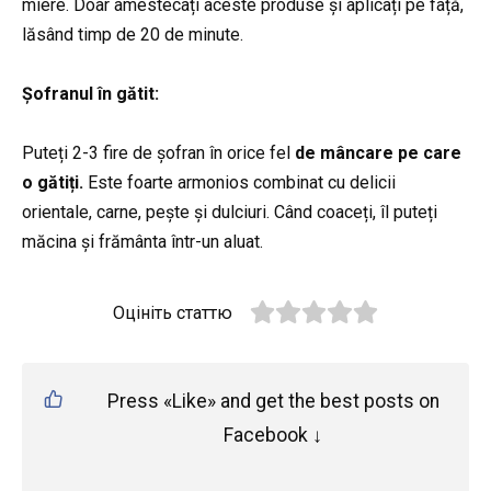
miere. Doar amestecați aceste produse și aplicați pe față,
lăsând timp de 20 de minute.
Șofranul în gătit:
Puteți 2-3 fire de șofran în orice fel
de mâncare pe care
o gătiți.
Este foarte armonios combinat cu delicii
orientale, carne, pește și dulciuri. Când coaceți, îl puteți
măcina și frământa într-un aluat.
Оцініть статтю
Press «Like» and get the best posts on
Facebook ↓