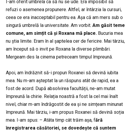
I-am oferit umbrela ca să nu se ude. Era imposibil să
refuzi o asemenea propunere. Altfel, ar întârzia la cursuri,
ceea ce era inacceptabil pentru ea. Așa că am mers sub o
singură umbrelă la universitate. Am vorbit.
Am găsit teme
comune, am simțit că și Roxana mă place.
Bucuria mea
nu știa limite. Eram în al șaptelea cer de fericire. Mai târziu,
am început să o invit pe Roxana la diverse plimbări.
Mergeam des la cinema petreceam timpul împreună.
Apoi, am îndrăznit să-i propun Roxanei să devină iubita
mea. Nu m-am așteptat la un răspuns atât de rapid, ea a
fost de acord. După absolvirea facultății, ne-am mutat
împreună la chirie. Relația noastră a fost la cel mai înalt
nivel, chiar m-am îndrăgostit de ea și ne simțeam minunat
împreună. Mai târziu, i-am propus Roxanei să devină soția
mea. I-am spus: – Atâta timp cât trăim așa, f
ără
înregistrarea căsătoriei, se dovedește că suntem