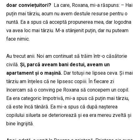
doar conviețuitori?
La care, Roxana, mi-a răspuns: – Hai
puțin mai târziu, acum nu avem destule resurse pentru o
nuntă. Ea a spus că acceptă propunerea mea, dar logodna
va avea loc mai târziu. M-a stânjenit puțin, dar nu puteam
face nimic.
Au trecut anii. Noi am continuat să trăim într-o căsătorie
civilă.
Și, parcă aveam bani destui, aveam un
apartament și o mașină.
Dar totuși ne lipsea ceva. Și mai
târziu am înțeles că ne lipsesc copiii. În fiecare zi
încercam să o conving pe Roxana să concepem un copil.
Ea era categoric împotrivă, mi-a spus că puțin mai târziu,
că este încă tânără. Ea mi-a spus că după nașterea
copilului silueta se deteriorează și ea era mereu zveltă și
bine îngrijită.