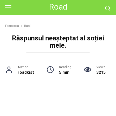
Skip
Road
to
content
Головна
»
Bani
Răspunsul neașteptat al soției
mele.
Author
Reading
Views
roadkist
5 min
3215