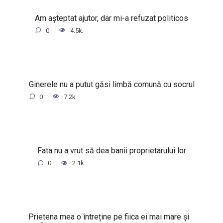
Am așteptat ajutor, dar mi-a refuzat politicos
0
4.5k.
Ginerele nu a putut găsi limbă comună cu socrul
0
7.2k.
Fata nu a vrut să dea banii proprietarului lor
0
2.1k.
Prietena mea o întreține pe fiica ei mai mare și