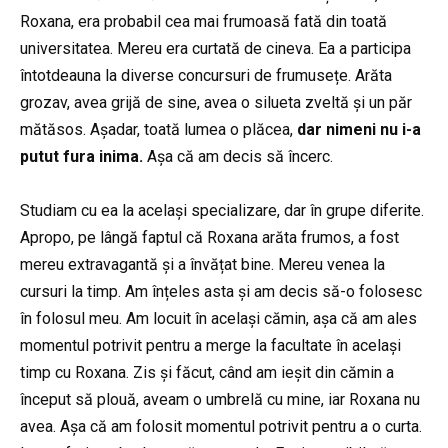
Roxana, era probabil cea mai frumoasă fată din toată
universitatea. Mereu era curtată de cineva. Ea a participa
întotdeauna la diverse concursuri de frumusețe. Arăta
grozav, avea grijă de sine, avea o silueta zveltă și un păr
mătăsos. Așadar, toată lumea o plăcea,
dar nimeni nu i-a
putut fura inima.
Așa că am decis să încerc.
Studiam cu ea la același specializare, dar în grupe diferite.
Apropo, pe lângă faptul că Roxana arăta frumos, a fost
mereu extravagantă și a învățat bine. Mereu venea la
cursuri la timp. Am înțeles asta și am decis să-o folosesc
în folosul meu. Am locuit în același cămin, așa că am ales
momentul potrivit pentru a merge la facultate în același
timp cu Roxana. Zis și făcut, când am ieșit din cămin a
început să plouă, aveam o umbrelă cu mine, iar Roxana nu
avea. Așa că am folosit momentul potrivit pentru a o curta.