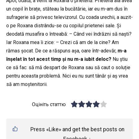
Apoi, odată, a venit la Roxana o prietenă. Prietena aia avea
un copil în brațe, stăteau la bucătărie, iar eu m-am dus în
sufragerie să privesc televizorul. Cu coada urechii, a auzit-
o pe Roxana distrându-se cu copilul prietenei sale. Și
deodată musafira o întreabă: – Când vei îndrăzni să naști?
Iar Roxana mea îi zice: – Crezi că am de la cine? Am
rămas șocat. De ce a răspuns așa, oare într-adevăr,
m-a
înșelat în tot acest timp și nu m-a iubit deloc?
Nu știu
ce să fac: să mă despart de Roxana sau să caut o soluție
pentru aceasta problemă. Nici eu nu sunt tânăr și aș vrea
să am moștenitorii.
Оцініть статтю
Press «Like» and get the best posts on
Facebook ↓