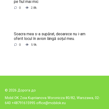
pe fiul mai mic
0
2.8k.
Soacra mea s-a supărat, deoarece nu i-am
oferit locul în avion lângă soțul meu.
0
5.9k.
© 2026 Дорога до
Mobil OK Zoia Kupriianova Woronicza 80/82, Warszawa, 02-
640 +48791615995
office@mobilok.eu