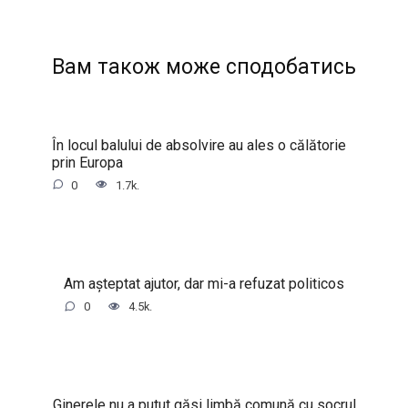
Вам також може сподобатись
În locul balului de absolvire au ales o călătorie
prin Europa
0
1.7k.
Am așteptat ajutor, dar mi-a refuzat politicos
0
4.5k.
Ginerele nu a putut găsi limbă comună cu socrul