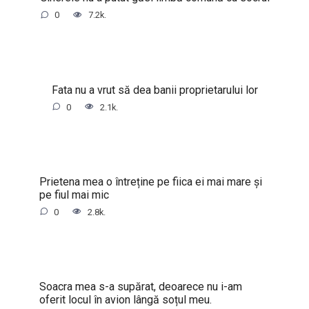
0
7.2k.
Fata nu a vrut să dea banii proprietarului lor
0
2.1k.
Prietena mea o întreține pe fiica ei mai mare și
pe fiul mai mic
0
2.8k.
Soacra mea s-a supărat, deoarece nu i-am
oferit locul în avion lângă soțul meu.