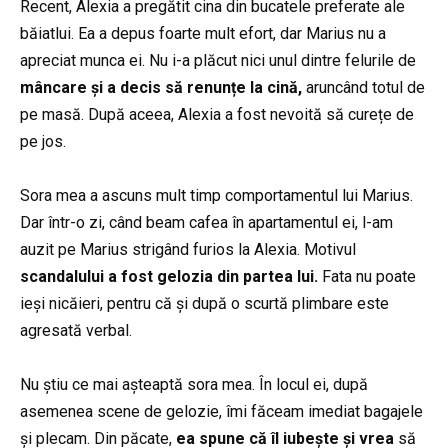
Recent, Alexia a pregătit cina din bucatele preferate ale
băiatlui. Ea a depus foarte mult efort, dar Marius nu a
apreciat munca ei. Nu i-a plăcut nici unul dintre felurile de
mâncare și a decis să renunțe la cină,
aruncând totul de
pe masă. După aceea, Alexia a fost nevoită să curețe de
pe jos.
Sora mea a ascuns mult timp comportamentul lui Marius.
Dar într-o zi, când beam cafea în apartamentul ei, l-am
auzit pe Marius strigând furios la Alexia. Motivul
scandalului a fost gelozia din partea lui.
Fata nu poate
ieși nicăieri, pentru că și după o scurtă plimbare este
agresată verbal.
Nu știu ce mai așteaptă sora mea. În locul ei, după
asemenea scene de gelozie, îmi făceam imediat bagajele
și plecam. Din păcate,
ea spune că îl iubește și vrea
să