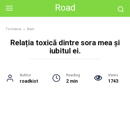
Skip
Road
to
content
Головна
»
Bani
Relația toxică dintre sora mea și
iubitul ei.
Author
Reading
Views
roadkist
2 min
1743