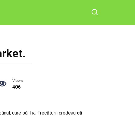
arket.
Views
406
nul, care să-l ia. Trecătorii credeau
că