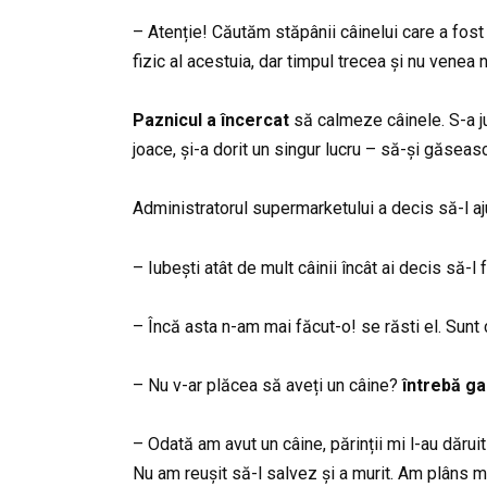
– Atenție! Căutăm stăpânii câinelui care a fos
fizic al acestuia, dar timpul trecea și nu venea n
Paznicul a încercat
să calmeze câinele. S-a juc
joace, și-a dorit un singur lucru – să-și găseas
Administratorul supermarketului a decis să-l aj
– Iubești atât de mult câinii încât ai decis să-l
– Încă asta n-am mai făcut-o! se răsti el. Sunt c
– Nu v-ar plăcea să aveți un câine?
întrebă ga
– Odată am avut un câine, părinții mi l-au dăruit
Nu am reușit să-l salvez și a murit. Am plâns m