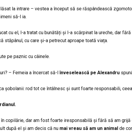
t lăsat la intrare – vestea a început să se răspândească zgomotos
imeni să-l ia.
at cu el, l-a tratat cu bunătăți și l-a scărpinat la ureche, dar fă
că stăpânul, cu care și-a petrecut aproape toată viața.
ute pe paznic cu câinele.
 furi? – Femeia a încercat să-l
înveselească pe Alexandru
spunâ
a șobolanii: rod tot ce întâlnesc și sunt foarte responsabili, ceea 
rdianul.
 în copilărie, dar am fost foarte iresponsabilă și fără să am grijă
ult după el și am decis că nu
mai vreau să am un animal
de com