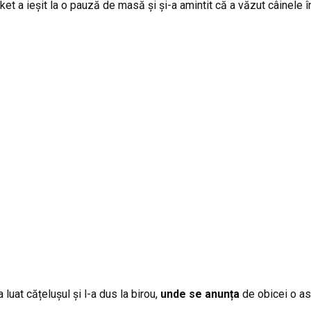
ket a ieșit la o pauză de masă și și-a amintit că a văzut câinele 
luat cățelușul și l-a dus la birou,
unde se anunța
de obicei o as