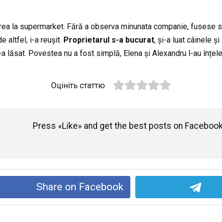
uterea la supermarket. Fără a observa minunata companie, fusese s
altfel, i-a reușit.
Proprietarul s-a bucurat
, și-a luat câinele ș
 lăsat. Povestea nu a fost simplă, Elena și Alexandru l-au înțeles ș
Оцініть статтю
Press «Like» and get the best posts on Facebook
Share on Facebook