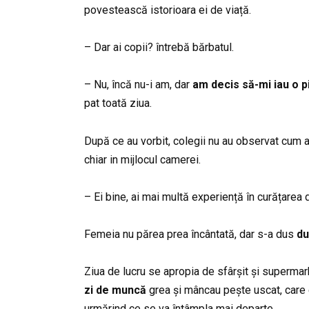
povestească istorioara ei de viață.
– Dar ai copii? întrebă bărbatul.
– Nu, încă nu-i am, dar
am decis să-mi iau o p
pat toată ziua.
După ce au vorbit, colegii nu au observat cum 
chiar in mijlocul camerei.
– Ei bine, ai mai multă experiență în curățarea d
Femeia nu părea prea încântată, dar s-a dus
du
Ziua de lucru se apropia de sfârșit și supermark
zi de muncă
grea și mâncau pește uscat, care er
urmărind ce se va întâmpla mai departe.