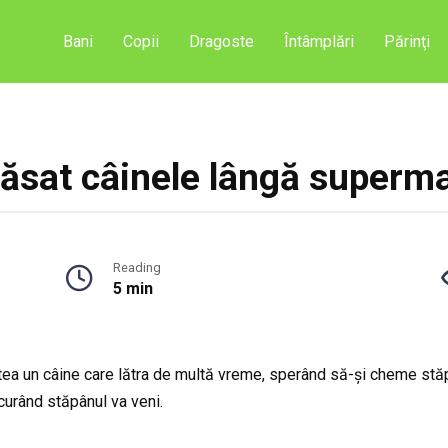
Bani
Copii
Dragoste
Întâmplări
Părinţi
lăsat câinele lângă superm
Reading
5 min
tea un câine care lătra de multă vreme, sperând să-și cheme stăpâ
curând stăpânul va veni.