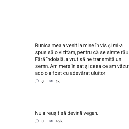
Bunica mea a venit la mine în vis și mi-a
spus să o vizităm, pentru că se simte rău
Fără îndoială, a vrut să ne transmită un
semn. Am mers în sat și ceea ce am văzu
acolo a fost cu adevărat uluitor
0
1k.
Nu a reușit să devină vegan.
0
4.2k.