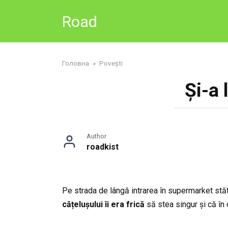
Skip
Road
to
content
Головна
»
Povești
Și-a 
Author
roadkist
Pe strada de lângă intrarea în supermarket stă
cățelușului îi era frică
să stea singur și că în 