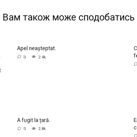
Вам також може сподобатись
Apel neașteptat.
C
.
f
0
2.4k.
t
A fugit la țară.
E
c
0
2.8k.