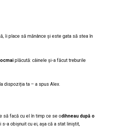
mă, îi place să mănânce și este gata să stea în
tocmai
plăcută: câinele și-a făcut treburile
la dispoziția ta – a spus Alex.
e să facă cu el în timp ce se o
dihneau după o
a obișnuit cu ei, așa că a stat liniștit,