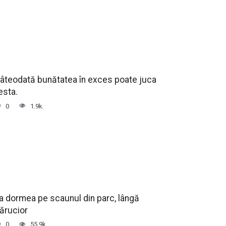
âteodată bunătatea în exces poate juca
esta.
0
1.9k.
a dormea pe scaunul din parc, lângă
ărucior
0
55.9k.