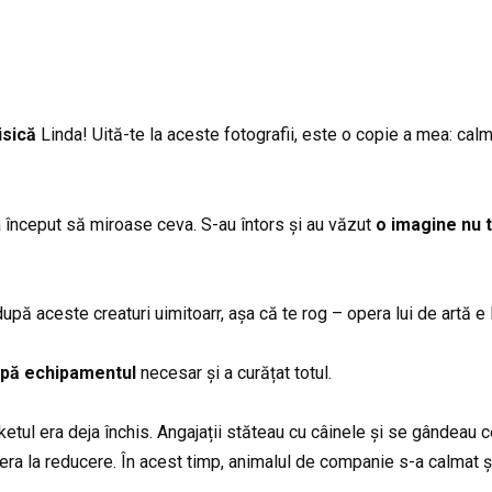
isică
Linda! Uită-te la aceste fotografii, este o copie a mea: cal
a început să miroase ceva. S-au întors și au văzut
o imagine nu 
upă aceste creaturi uimitoarr, așa că te rog – opera lui de artă e 
pă echipamentul
necesar și a curățat totul.
etul era deja închis. Angajații stăteau cu câinele și se gândeau c
a la reducere. În acest timp, animalul de companie s-a calmat și s-