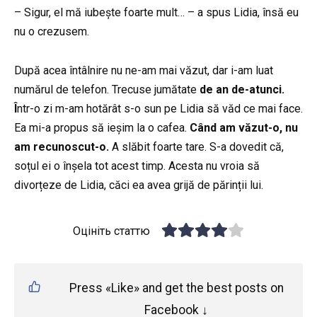
– Sigur, el mă iubește foarte mult… – a spus Lidia, însă eu
nu o crezusem.
După acea întâlnire nu ne-am mai văzut, dar i-am luat
numărul de telefon. Trecuse jumătate
de an de-atunci.
Î
ntr-o zi m-am hotărât s-o sun pe Lidia să văd ce mai face.
Ea mi-a propus să ieșim la o cafea.
Când am văzut-o, nu
am recunoscut-o.
A slăbit foarte tare. S-a dovedit că,
soțul ei o înșela tot acest timp. Acesta nu vroia să
divorțeze de Lidia, căci ea avea grijă de părinții lui.
Оцініть статтю
Press «Like» and get the best posts on
Facebook ↓