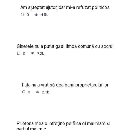
Am așteptat ajutor, dar mi-a refuzat politicos
0
4.5k.
Ginerele nu a putut găsi limbă comună cu socrul
0
7.2k.
Fata nu a vrut să dea banii proprietarului lor
0
2.1k.
Prietena mea o întreține pe fiica ei mai mare și
pe fiul mai mic