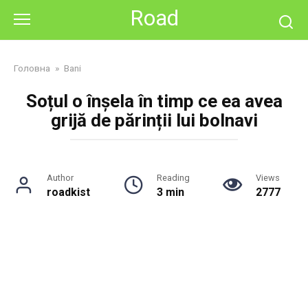
Skip
Road
to
content
Головна
»
Bani
Soțul o înșela în timp ce ea avea
grijă de părinții lui bolnavi
Author
Reading
Views
roadkist
3 min
2777