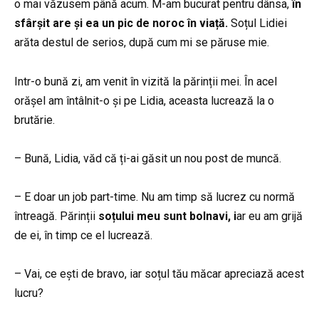
o mai văzusem până acum. M-am bucurat pentru dânsa,
în
sfârșit are și ea un pic de noroc în viață.
Soțul Lidiei
arăta destul de serios, după cum mi se păruse mie.
Intr-o bună zi, am venit în vizită la părinții mei. În acel
orășel am întâlnit-o și pe Lidia, aceasta lucrează la o
brutărie.
– Bună, Lidia, văd că ți-ai găsit un nou post de muncă.
– E doar un job part-time. Nu am timp să lucrez cu normă
întreagă. Părinții
soțului meu sunt bolnavi, i
ar eu am grijă
de ei, în timp ce el lucrează.
– Vai, ce ești de bravo, iar soțul tău măcar apreciază acest
lucru?