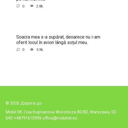
0
2.8k.
Soacra mea s-a supărat, deoarece nu i-am
oferit locul în avion lângă soțul meu.
0
5.9k.
© 2026 Дорога до
Mobil OK Zoia Kupriianova Woronicza 80/82, Warszawa, 02-
640 +48791615995
office@mobilok.eu