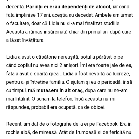
decentă.
Părinții ei erau dependenți de alcool,
iar când
fata împlinise 17 ani, aceștia au decedat. Ambele am urmat
o facultate, doar că Lidia nu și-a mai finalizat studiile.
Aceasta a rămas însărcinată chiar din primul an, după care
a lăsat învățătura.
Lidia a avut o căsătorie nereușită, soțul a părăsit-o pe
când copilul nu avea nici 2 anișori. Îmi era foarte jale de ea,
fata a avut o soartă grea… Lidia a fost nevoită să lucreze,
pentru a-și întreține familia. O ajutam și eu o perioadă, însă
cu timpul,
mă mutasem în alt oraș,
după care nu ne-am
mai întâlnit. O sunam la telefon, însă aceasta nu-mi
răspundea, probabil era ocupată, ca de obicei.
Recent, am dat de o fotografie de-a ei pe Facebook. Era în
rochie albă, de mireasă. Atât de frumoasă și de fericită nu