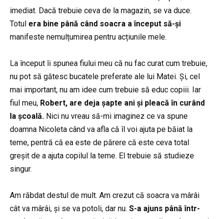
imediat. Dacă trebuie ceva de la magazin, se va duce.
Totul
era bine până când soacra a început să-și
manifeste nemulțumirea pentru acțiunile mele.
La început îi spunea fiului meu că nu fac curat cum trebuie,
nu pot să gătesc bucatele preferate ale lui Matei. Și, cel
mai important, nu am idee cum trebuie să educ copiii. Iar
fiul meu,
Robert, are deja șapte ani și pleacă în curând
la școală.
Nici nu vreau să-mi imaginez ce va spune
doamna Nicoleta când va afla că îl voi ajuta pe băiat la
teme, pentră că ea este de părere că este ceva total
greșit de a ajuta copilul la teme. El trebuie să studieze
singur.
Am răbdat destul de mult. Am crezut că soacra va mârâi
cât va mârâi, și se va potoli, dar nu.
S-a ajuns până într-