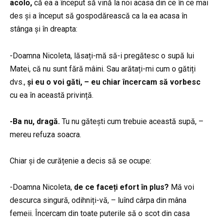
acolo,
că ea a început să vină la noi acasa din ce în ce mai
des și a început să gospodărească ca la ea acasa în
stânga și în dreapta:
-Doamna Nicoleta, lăsați-mă să-i pregătesc o supă lui
Matei, că nu sunt fără mâini. Sau arătați-mi cum o gătiți
dvs.,
și eu o voi găti, – eu chiar încercam să vorbesc
cu ea în această privință.
-Ba nu, dragă.
Tu nu gătești cum trebuie această supă, –
mereu refuza soacra.
Chiar și de curățenie a decis să se ocupe:
-Doamna Nicoleta,
de ce faceți efort în plus?
Mă voi
descurca singură, odihniți-vă, – luînd cârpa din mâna
femeii. Încercam din toate puterile să o scot din casa