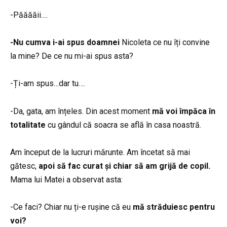
-Păăăăii….
-Nu cumva i-ai spus doamnei
Nicoleta ce nu îți convine
la mine? De ce nu mi-ai spus asta?
-Ți-am spus…dar tu….
-Da, gata, am înțeles. Din acest moment
mă voi împăca în
totalitate
cu gândul că soacra se află în casa noastră.
Am început de la lucruri mărunte. Am încetat să mai
gătesc,
apoi să fac curat și chiar să am grijă de copil.
Mama lui Matei a observat asta:
-Ce faci? Chiar nu ți-e rușine că eu
mă străduiesc pentru
voi?