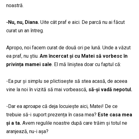
noastră.
-Nu, nu, Diana.
Uite cât praf e aici. De parcă nu ai făcut
curat un an întreg.
Apropo, noi facem curat de două ori pe lună. Unde a văzut
ea praf, nu știu.
Am încercat și cu Matei să vorbesc în
privința mamei sale
. El mă liniștea doar cu faptul că:
-Ea pur și simplu se plictisește să stea acasă, de aceea
vine la noi în vizită să mai vorbească,
să-și vadă nepotul.
-Dar ea aproape că deja locuiește aici, Matei! De ce
trebuie să-i suport prezența în casa mea?
Este casa mea
și a ta.
Avem regulile noastre după care trăim și totul ne
aranjează, nu-i așa?