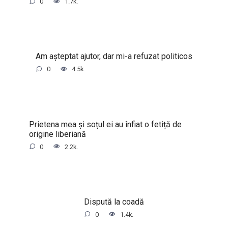
0
1.7k.
Am așteptat ajutor, dar mi-a refuzat politicos
0
4.5k.
Prietena mea și soțul ei au înfiat o fetiță de
origine liberiană
0
2.2k.
Dispută la coadă
0
1.4k.