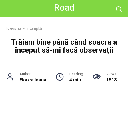
Skip
Road
to
content
Головна
»
Întâmplări
Trăiam bine până când soacra a
început să-mi facă observații
Author
Reading
Views
Florea Ioana
4 min
1518