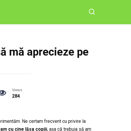
să mă aprecieze pe
Views
284
perimentăm. Ne certam frecvent cu privire la
m cu cine lăsa copiii
, așa că trebuia să am