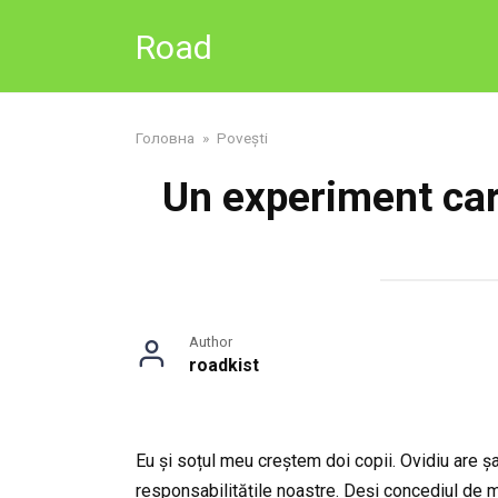
Skip
Road
to
content
Головна
»
Povești
Un experiment car
Author
roadkist
Eu și soțul meu creștem doi copii. Ovidiu are ș
responsabilitățile noastre. Deși concediul de m