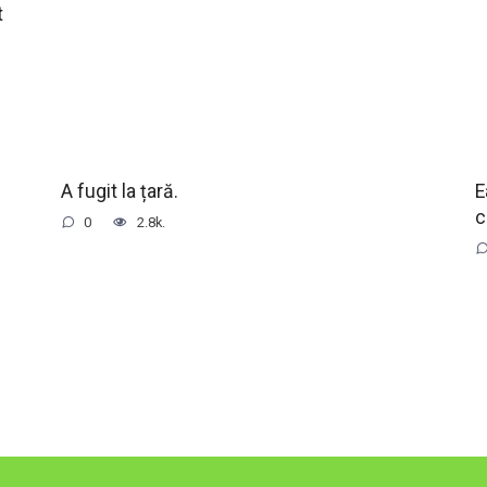
t
A fugit la țară.
E
c
0
2.8k.