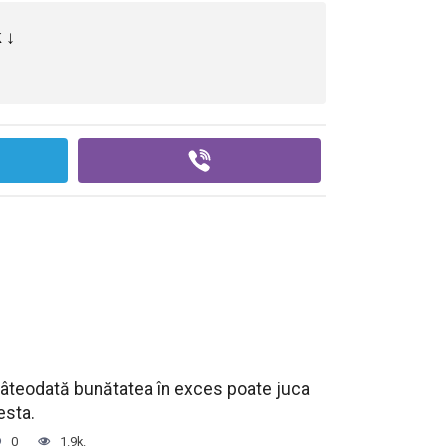
 ↓
âteodată bunătatea în exces poate juca
esta.
0
1.9k.