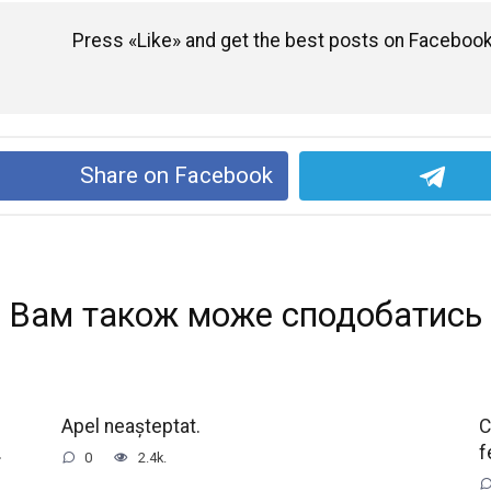
Press «Like» and get the best posts on Facebook
Share on Facebook
Вам також може сподобатись
Apel neașteptat.
C
.
f
0
2.4k.