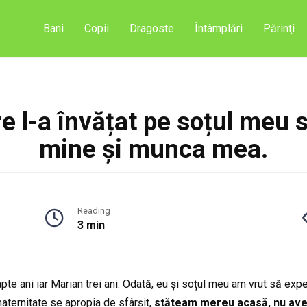
Bani
Copii
Dragoste
Întâmplări
Părinţi
e l-a învățat pe soțul meu 
mine și munca mea.
Reading
3 min
apte ani iar Marian trei ani. Odată, eu și soțul meu am vrut să ex
aternitate se apropia de sfârșit,
stăteam mereu acasă, nu avea