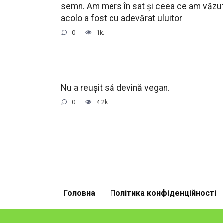
semn. Am mers în sat și ceea ce am văzu
acolo a fost cu adevărat uluitor
0
1k.
Nu a reușit să devină vegan.
0
4.2k.
Головна
Політика конфіденційності