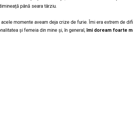
 dimineață până seara târziu.
n acele momente aveam deja crize de furie. Îmi era extrem de dif
alitatea și femeia din mine și, în general,
îmi doream foarte mu