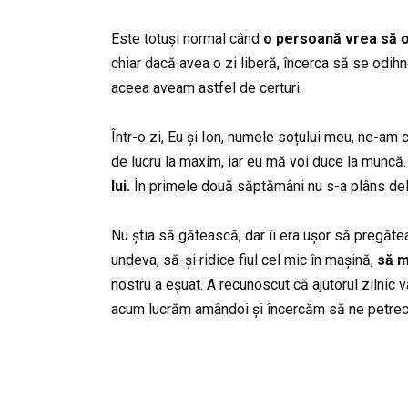
Este totuși normal când
o persoană vrea să 
chiar dacă avea o zi liberă, încerca să se odih
aceea aveam astfel de certuri.
Într-o zi, Eu și Ion, numele soțului meu, ne-am 
de lucru la maxim, iar eu mă voi duce la muncă
lui.
În primele două săptămâni nu s-a plâns delo
Nu știa să gătească, dar îi era ușor să pregătea
undeva, să-și ridice fiul cel mic în mașină,
să m
nostru a eșuat. A recunoscut că ajutorul zilnic v
acum lucrăm amândoi și încercăm să ne petrecem