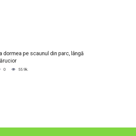
a dormea pe scaunul din parc, lângă
ărucior
0
55.9k.