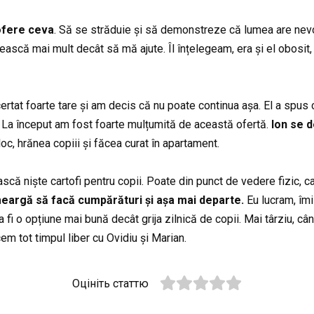
ofere ceva
. Să se străduie și să demonstreze că lumea are nevo
nească mai mult decât să mă ajute. Îl înțelegeam, era și el obosit
certat foarte tare și am decis că nu poate continua așa. El a spus
. La început am fost foarte mulțumită de această ofertă.
Ion se d
c, hrănea copiii și făcea curat în apartament.
scă niște cartofi pentru copii. Poate din punct de vedere fizic, ca
eargă să facă cumpărături și așa mai departe.
Eu lucram, îmi
a fi o opțiune mai bună decât grija zilnică de copii. Mai târziu, câ
 tot timpul liber cu Ovidiu și Marian.
Оцініть статтю