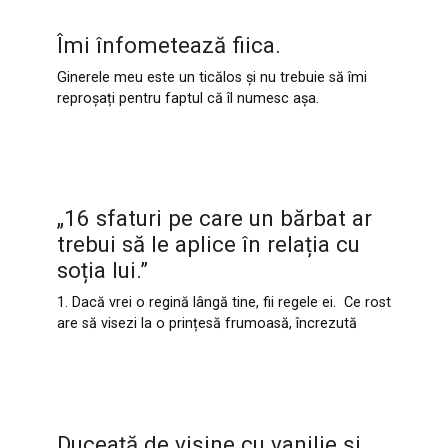
Îmi înfometează fiica.
Ginerele meu este un ticălos și nu trebuie să îmi
reproșați pentru faptul că îl numesc așa.
„16 sfaturi pe care un bărbat ar
trebui să le aplice în relația cu
soția lui.”
1. Dacă vrei o regină lângă tine, fii regele ei. Ce rost
are să visezi la o prințesă frumoasă, încrezută
Duceață de vișine cu vanilie și