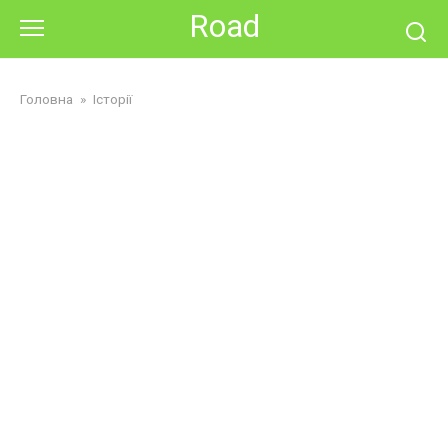
Skip
Road
to
content
Головна
»
Історії