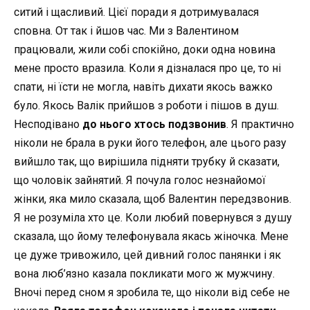
ситий і щасливий. Цієї поради я дотримувалася
сповна. От так і йшов час. Ми з Валентином
працювали, жили собі спокійно, доки одна новина
мене просто вразила. Коли я дізналася про це, то ні
спати, ні їсти не могла, навіть дихати якось важко
було. Якось Валік прийшов з роботи і пішов в душ.
Несподівано
до нього хтось подзвонив
. Я практично
ніколи не брала в руки його телефон, але цього разу
вийшло так, що вирішила підняти трубку й сказати,
що чоловік зайнятий. Я почула голос незнайомої
жінки, яка мило сказала, щоб Валентин передзвонив.
Я не розуміла хто це. Коли любий повернувся з душу
сказала, що йому телефонувала якась жіночка. Мене
це дуже тривожило, цей дивний голос панянки і як
вона люб’язно казала покликати мого ж мужчину.
Вночі перед сном я зробила те, що ніколи від себе не