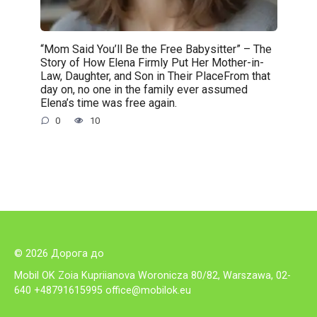
“Mom Said You’ll Be the Free Babysitter” – The
Story of How Elena Firmly Put Her Mother-in-
Law, Daughter, and Son in Their PlaceFrom that
day on, no one in the family ever assumed
Elena’s time was free again.
0
10
© 2026 Дорога до
Mobil OK Zoia Kupriianova Woronicza 80/82, Warszawa, 02-
640 +48791615995
office@mobilok.eu