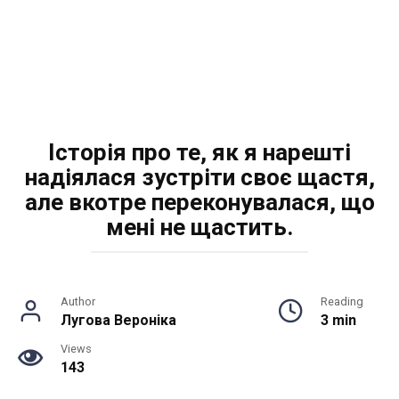
Історія про те, як я нарешті
надіялася зустріти своє щастя,
але вкотре переконувалася, що
мені не щастить.
Author
Reading
Лугова Вероніка
3 min
Views
143