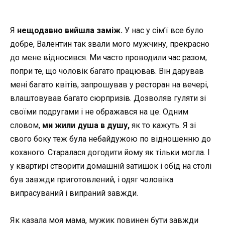
Я
нещодавно вийшла заміж.
У нас у сім’ї все було
добре, Валентин так звали мого мужчину, прекрасно
до мене відносився. Ми часто проводили час разом,
попри те, що чоловік багато працював. Він дарував
мені багато квітів, запрошував у ресторан на вечері,
влаштовував багато сюрпризів. Дозволяв гуляти зі
своїми подругами і не ображався на це. Одним
словом,
ми жили душа в душу,
як то кажуть. Я зі
свого боку теж була небайдужою по відношенню до
коханого. Старалася догодити йому як тільки могла. І
у квартирі створити домашній затишок і обід на столі
був завжди приготовлений, і одяг чоловіка
випрасуваний і випраний завжди.
Як казала моя мама, мужик повинен бути завжди