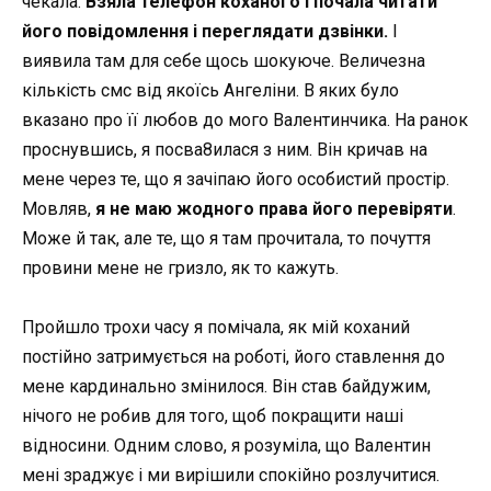
чекала.
Взяла телефон коханого і почала читати
його повідомлення і переглядати дзвінки.
І
виявила там для себе щось шокуюче. Величезна
кількість смс від якоїсь Ангеліни. В яких було
вказано про її любов до мого Валентинчика. На ранок
проснувшись, я посва8илася з ним. Він кричав на
мене через те, що я зачіпаю його особистий простір.
Мовляв,
я не маю жодного права його перевіряти
.
Може й так, але те, що я там прочитала, то почуття
провини мене не гризло, як то кажуть.
Пройшло трохи часу я помічала, як мій коханий
постійно затримується на роботі, його ставлення до
мене кардинально змінилося. Він став байдужим,
нічого не робив для того, щоб покращити наші
відносини. Одним слово, я розуміла, що Валентин
мені зраджує і ми вирішили спокійно розлучитися.