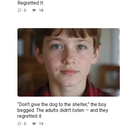
Regretted It.
0
18
“Don’t give the dog to the shelter,” the boy
begged. The adults didn’t listen — and they
regretted it.
0
19