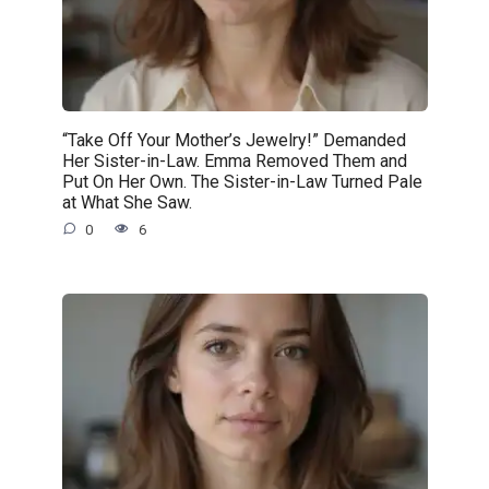
“Take Off Your Mother’s Jewelry!” Demanded
Her Sister-in-Law. Emma Removed Them and
Put On Her Own. The Sister-in-Law Turned Pale
at What She Saw.
0
6