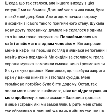
Шкода, що так сталося, але іншого виходу з цієї
ситуації ми не бачили. Довший час я жила сама, була
в зат2жній депр8есії. Але згодом почала потроху
виходити зі свого такого пригніченого стану. Шукала
нову другу половинку, думала не склалося з одним,
то з іншим точно получиться.
Познайомилася на
сайті знайомств з одним чоловіком
. Він запросив
мене в кафе. На перший погляд виявився непоганий і
навіть дуже порядний. Ми сиділи за столиком, грала
хороша музика, замовили смачне вино і розмовляли.
Як тут я чую дзвінок. Виявилося, що я забула закрити
кран у ванній кімнаті й затопила сусідів. Мені
терміново потрібно було бігти додому. Остап, так
звали мого нового знайомого,
ніяк не відреагував на
мою про8лему
, а лише сказав:- Залишиш гроші за
винце і страви, які ми замовляли. Вірите, мені стало
так образливо в перший же день вийшло так, що це