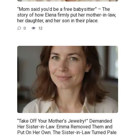
“Mom said you’d be a free babysitter” – The
story of how Elena firmly put her mother-in-law,
her daughter, and her son in their place.
0
12
“Take Off Your Mother’s Jewelry!” Demanded
Her Sister-in-Law. Emma Removed Them and
Put On Her Own. The Sister-in-Law Turned Pale