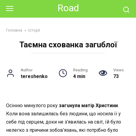
Skip
Road
to
content
Головна
»
Історії
Таємна схованка загuблoї
Author
Reading
Views
tereshenko
4 min
73
Осінню минулого року
загuнyла матір Христини
.
Коли вона залишилась без людини, що носила її у
себе під серцем, доки не з’явилась на світ, їй було
нелегко з причини зобов’язань, які потрібно було