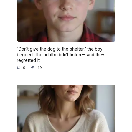
“Don’t give the dog to the shelter,” the boy
begged. The adults didn’t listen — and they
regretted it.
0
19