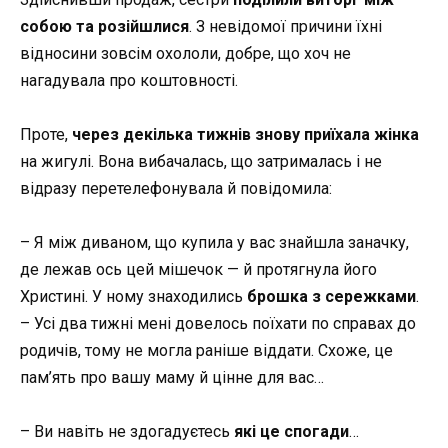
собою та розійшлися
. З невідомої причини їхні
відносини зовсім охололи, добре, що хоч не
нагадувала про коштовності.
Проте,
через декілька тижнів знову приїхала жінка
на жигулі. Вона вибачалась, що затрималась і не
відразу перетелефонувала й повідомила:
– Я між диваном, що купила у вас знайшла заначку,
де лежав ось цей мішечок — й протягнула його
Христині. У ному знаходились
брошка з сережками
.
– Усі два тижні мені довелось поїхати по справах до
родичів, тому не могла раніше віддати. Схоже, це
пам’ять про вашу маму й цінне для вас…
– Ви навіть не здогадуєтесь
які це спогади
…