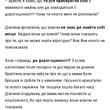
– Христя, я знаю, що
ти усе приберегла собі
з
маминого майна, але де знаходиться її
дорогоцінності? Чому ти нічого мені не розповіла?
Дівчина зрозуміла, що зовсім
не знає де знайти собі
місце
. Звідки вона це взяла? Чому вона говорить
про те, що не може знати вірогідно? Але Аня нічого не
пояснювала.
Хоча і справді,
де дорогоцінності?
З усіма
клопотами після похорон та доглядом за домом
Христина зовсім забула про те, що у мами була
брошка зі срібла та з камінням гірського кришталю
та золоті сережки. На пошуки пішло багато часу.
Дівчина згадувала, де мама могла покласти ці
коштовності, бо про якусь заначку вона зовсім не
говорила.