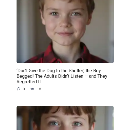
‘Don’t Give the Dog to the Shelter,’ the Boy
Begged! The Adults Didn’t Listen — and They
Regretted It.
0
18