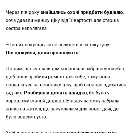
Через пів року
знайшлись охочі придбати будівлю
,
хоча давали меншу ціну від її вартості, але старша
сестра наполягала:
– Інших покупців ти не знайдеш й за таку ціну!
Погоджуйся, доки пропонують!
Людям, що купляли дім попросили забрати усі меблі,
щоб вони зробили ремонт для себе, тому вона
продала усе за невелику ціну, щоб скоріше здихатись
від них.
Розбирали досить швидко
, бо було у
хорошому стані й дешево. Більшу частину забрала
жінка на жигулі, що закуплялася для нової дачі, де
було зовсім пусто.
Здійснивши продаж, сестри
поділили виторг між