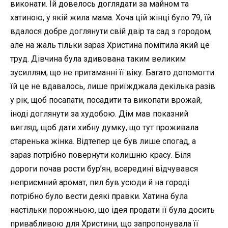
виконати. Їй довелось доглядати за майном та
хатиною, у якій жила мама. Хоча цій жінці було 79, їй
вдалося добре доглянути свій двір та сад з городом,
але на жаль тільки зараз Христина помітила який це
труд. Дівчина була здивована таким великим
зусиллям, що не притаманні її віку. Багато допомогти
їй це не вдавалось, лише приїжджала декілька разів
у рік, щоб посапати, посадити та викопати врожай,
іноді доглянути за худобою. Дім мав показний
вигляд, щоб дати хибну думку, що тут проживала
старенька жінка. Відтепер це був лише спогад, а
зараз потрібно повернути колишню красу. Біля
дороги почав рости бур’ян, всередині відчувався
неприємний аромат, пил був усюди й на городі
потрібно було вести деякі правки. Хатина була
настільки порожньою, що ідея продати її була досить
привабливою для Христини, що запропонувала її