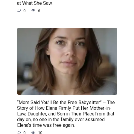
at What She Saw.
0
6
“Mom Said You’ll Be the Free Babysitter” – The
Story of How Elena Firmly Put Her Mother-in-
Law, Daughter, and Son in Their PlaceFrom that
day on, no one in the family ever assumed
Elena’s time was free again.
0
10