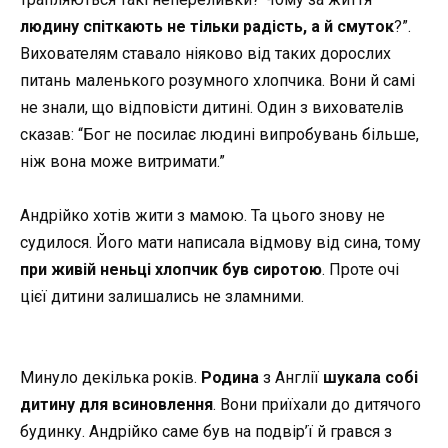
людину спіткають не тільки радість, а й смуток
?”.
Вихователям ставало ніяково від таких дорослих
питань маленького розумного хлопчика. Вони й самі
не знали, що відповісти дитині. Один з вихователів
сказав: “Бог не посилає людині випробувань більше,
ніж вона може витримати.”
Андрійко хотів жити з мамою. Та цього знову не
судилося. Його мати написала відмову від сина, тому
при живій неньці хлопчик був сиротою
. Проте очі
цієї дитини залишались не зламними.
Минуло декілька років.
Родина
з Англії
шукала собі
дитину для всиновлення
. Вони приїхали до дитячого
будинку. Андрійко саме був на подвір’ї й грався з