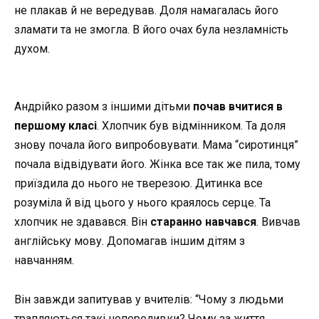
не плакав й не вередував. Доля намагалась його
зламати та не змогла. В його очах була незламність
духом.
Андрійко разом з іншими дітьми
почав вчитися в
першому класі
. Хлопчик був відмінником. Та доля
знову почала його випробовувати. Мама “сиротинця”
почала відвідувати його. Жінка все так же пила, тому
приїздила до нього не тверезою. Дитинка все
розуміла й від цього у нього краялось серце. Та
хлопчик не здавався. Він
старанно навчався
. Вивчав
англійську мову. Допомагав іншим дітям з
навчанням.
Він завжди запитував у вчителів: “Чому з людьми
трапляються такі непереливки? Чому за життя