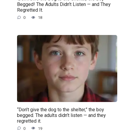
Begged! The Adults Didn’t Listen — and They
Regretted It.
0
18
“Don’t give the dog to the shelter,” the boy
begged. The adults didn’t listen — and they
regretted it.
0
19