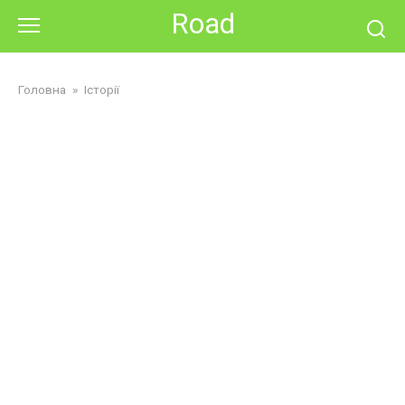
Skip
Road
to
content
Головна
»
Історії