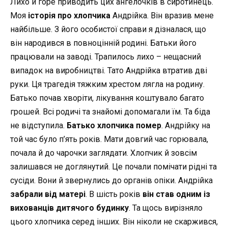
Лихо й горе приводить цих ангелочків в сиротинець.
Моя
історія про хлопчика
Андрійка. Він вразив мене
найбільше. З його особистої справи я дізналася, що
він народився в повноцінній родині. Батьки його
працювали на заводі. Трапилось лихо – нещасний
випадок на виробництві. Тато Андрійка втратив дві
руки. Ця трагедія тяжким хрестом лягла на родину.
Батько почав хворіти, лікування коштувало багато
грошей. Всі родичі та знайомі допомагали їм. Та біда
не відступила.
Батько хлопчика помер
. Андрійку на
той час було п’ять років. Мати довгий час горювала,
почала й до чарочки заглядати. Хлопчик й зовсім
залишався не доглянутий. Це почали помічати рідні та
сусіди. Вони й звернулись до органів опіки. Андрійка
забрали від матері
. В шість років
він став одним із
вихованців дитячого будинку
. Та щось вирізняло
цього хлопчика серед інших. Він ніколи не скаржився,