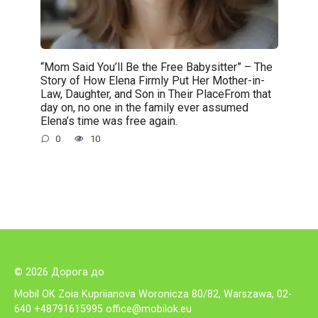
“Mom Said You’ll Be the Free Babysitter” – The
Story of How Elena Firmly Put Her Mother-in-
Law, Daughter, and Son in Their PlaceFrom that
day on, no one in the family ever assumed
Elena’s time was free again.
0
10
© 2026 Дорога до
Mobil OK Zoia Kupriianova Woronicza 80/82, Warszawa, 02-
640 +48791615995
office@mobilok.eu