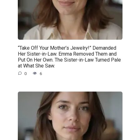
“Take Off Your Mother’s Jewelry!” Demanded
Her Sister-in-Law. Emma Removed Them and
Put On Her Own. The Sister-in-Law Turned Pale
at What She Saw.
0
6