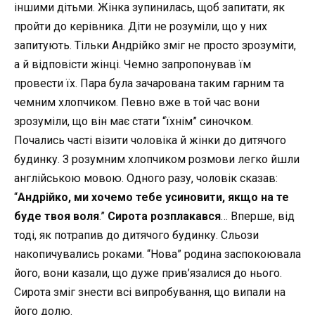
іншими дітьми. Жінка зупинилась, щоб запитати, як
пройти до керівника. Діти не розуміли, що у них
запитують. Тільки Андрійко зміг не просто зрозуміти,
а й відповісти жінці. Чемно запропонував їм
провести їх. Пара була зачарована таким гарним та
чемним хлопчиком. Певно вже в той час вони
зрозуміли, що він має стати “їхнім” синочком.
Почались часті візити чоловіка й жінки до дитячого
будинку. З розумним хлопчиком розмови легко йшли
англійською мовою. Одного разу, чоловік сказав:
“
Андрійко, ми хочемо тебе усиновити, якщо на те
буде твоя воля
.”
Сирота розплакався
… Вперше, від
тоді, як потрапив до дитячого будинку. Сльози
накопичувались роками. “Нова” родина заспокоювала
його, вони казали, що дуже прив’язалися до нього.
Сирота зміг знести всі випробування, що випали на
його долю.