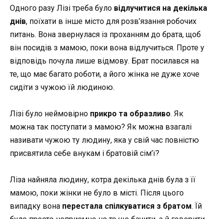
Одного разу Лізі треба було
відлучитися на декілька
днів
, поїхати в інше місто для розв’язання робочих
питань. Вона звернулася із проханням до брата, щоб
він посидів з мамою, поки вона відлучиться. Проте у
відповідь почула лише відмову. Брат посилався на
те, що має багато роботи, а його жінка не дуже хоче
сидіти з чужою їй людиною.
Лізі було неймовірно
прикро та образливо
. Як
можна так поступати з мамою? Як можна взагалі
називати чужою ту людину, яка у свій час повністю
присвятила себе внукам і братовій сім’ї?
Ліза найняла людину, котра декілька днів була з її
мамою, поки жінки не було в місті. Після цього
випадку вона
перестала спілкуватися з братом
. Їй