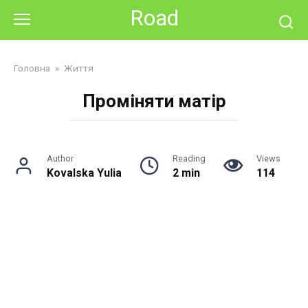
Skip
Road
to
content
Головна
»
Життя
Проміняти матір
Author
Reading
Views
Kovalska Yulia
2 min
114