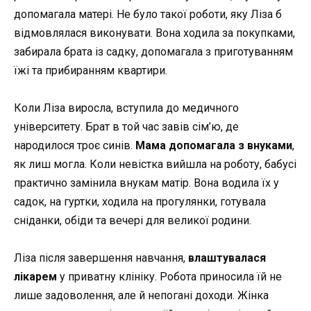
допомагала матері. Не було такої роботи, яку Ліза б
відмовлялася виконувати. Вона ходила за покупками,
забирала брата із садку, допомагала з приготуванням
їжі та прибиранням квартири.
Коли Ліза виросла, вступила до медичного
університету. Брат в той час завів сім’ю, де
народилося троє синів.
Мама допомагала з внуками
,
як лиш могла. Коли невістка вийшла на роботу, бабусі
практично замінила внукам матір. Вона водила їх у
садок, на гуртки, ходила на прогулянки, готувала
сніданки, обіди та вечері для великої родини.
Ліза після завершення навчання,
влаштувалася
лікарем
у приватну клініку. Робота приносила їй не
лише задоволення, але й непогані доходи. Жінка