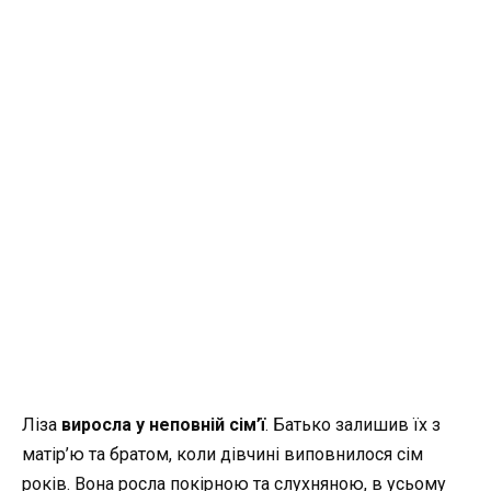
Ліза
виросла у неповній сім
’
ї
. Батько залишив їх з
матір’ю та братом, коли дівчині виповнилося сім
років. Вона росла покірною та слухняною, в усьому