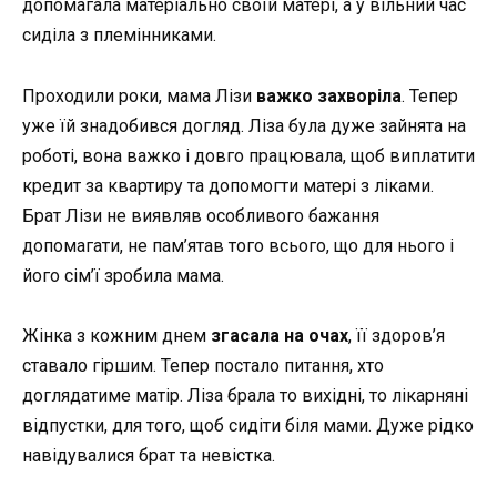
допомагала матеріально своїй матері, а у вільний час
сиділа з племінниками.
Проходили роки, мама Лізи
важко захворіла
. Тепер
уже їй знадобився догляд. Ліза була дуже зайнята на
роботі, вона важко і довго працювала, щоб виплатити
кредит за квартиру та допомогти матері з ліками.
Брат Лізи не виявляв особливого бажання
допомагати, не пам’ятав того всього, що для нього і
його сім’ї зробила мама.
Жінка з кожним днем
згасала на очах
, її здоров’я
ставало гіршим. Тепер постало питання, хто
доглядатиме матір. Ліза брала то вихідні, то лікарняні
відпустки, для того, щоб сидіти біля мами. Дуже рідко
навідувалися брат та невістка.