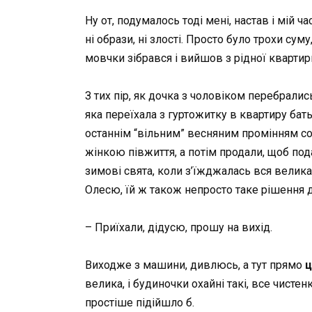
Ну от, подумалось тоді мені, настав і мій 
ні образи, ні злості. Просто було трохи суму
мовчки зібрався і вийшов з рідної квартир
З тих пір, як дочка з чоловіком перебралис
яка переїхала з гуртожитку в квартиру бат
останнім “вільним” весняним промінням сонц
жінкою півжиття, а потім продали, щоб пода
зимові свята, коли з’їжджалась вся велика
Олесю, їй ж також непросто таке рішення 
– Приїхали, дідусю, прошу на вихід.
Виходже з машини, дивлюсь, а тут прямо
ц
велика, і будиночки охайні такі, все чистен
простіше підійшло б.