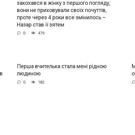
закохався в жінку з першого погляду,
вони не приховували своїх почуттів,
проте через 4 роки все змінилось –
Назар став її зятем
0
479
з
Перша вчителька стала мені рідною
М
св
людиною
о
0
182