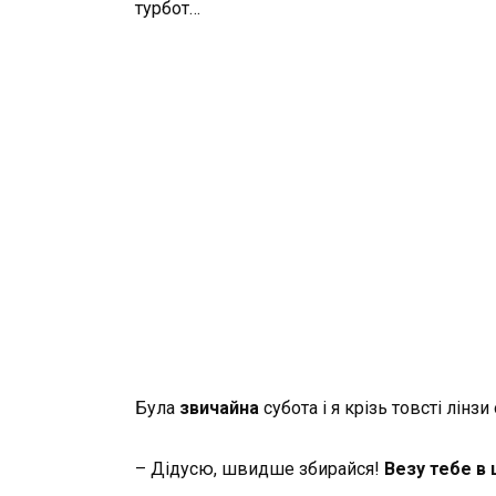
турбот…
Була
звичайна
субота і я крізь товсті лінз
– Дідусю, швидше збирайся!
Везу тебе в 