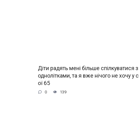
Діти радять мені більше спілкуватися 
однолітками, та я вже нічого не хочу у 
ої 65
0
139