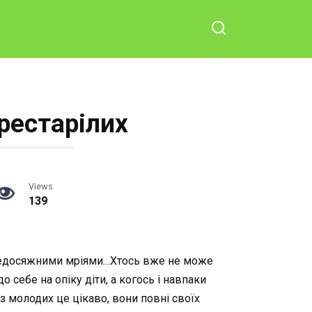
рестарілих
Views
139
же недосяжними мріями…Хтось вже не може
о себе на опіку діти, а когось і навпаки
молодих це цікаво, вони повні своїх