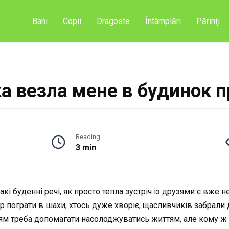
Bani
Copii
Dragoste
Întâmplări
Părinţi
ка везла мене в будинок п
Reading
3 min
такі буденні речі, як просто тепла зустріч із друзями є в
ір пограти в шахи, хтось дуже хворіє, щасливчиків забрали д
 треба допомагати насолоджуватись життям, але кому ж з 