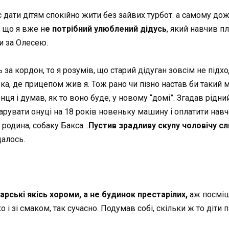
час дати дітям спокійно жити без зайвих турбот. а самому до
, що я вже н
е потрібний улюблений дідусь
, який навчив пл
и за Олесею.
ь за кордон, то я розумів, що старий дідуган зовсім не під
ька, де прицепом жив я. Тож рано чи пізно настав би такий
я і думав, як то воно буде, у новому “домі”. Згадав рідни
рувати онуці на 18 років новеньку машину і оплатити навчанн
 родина, собаку Бакса…
Пустив зрадливу скупу чоловічу сл
далось.
арські якісь хороми, а не будинок престарілих,
аж посмішк
кo і зі смаком, так сучасно. Подумав собі, скільки ж то діти