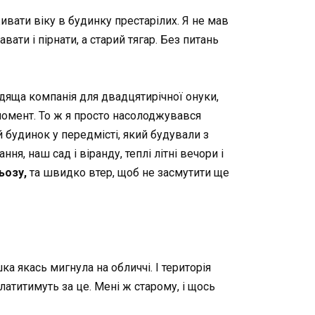
живати віку в будинку престарілих. Я не мав
авати і пірнати, а старий тягар. Без питань
ходяща компанія для двадцятирічної онуки,
 момент. То ж я просто насолоджувався
й будинок у передмісті, який будували з
я, наш сад і віранду, теплі літні вечори і
ьозу,
та швидко втер, щоб не засмутити ще
а якась мигнула на обличчі. І територія
 платитимуть за це. Мені ж старому, і щось