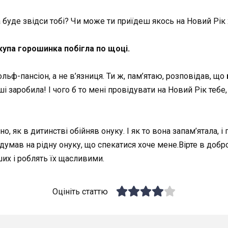
 буде звідси тобі? Чи може ти приїдеш якось на Новий Рік
купа горошинка побігла по щоці.
ольф-пансіон, а не в’язниця. Ти ж, пам’ятаю, розповідав, що
ші заробила! І чого б то мені провідувати на Новий Рік тебе,
о, як в дитинстві обійняв онуку. І як то вона запам’ятала, і
подумав на рідну онуку, що спекатися хоче мене.Вірте в добр
ших і роблять їх щасливими.
Оцініть статтю