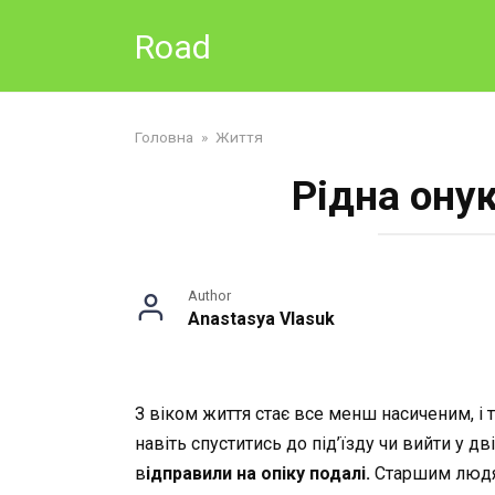
Skip
Road
to
content
Головна
»
Життя
Рідна ону
Author
Anastasya Vlasuk
З віком життя стає все менш насиченим, і 
навіть спуститись до під’їзду чи вийти у дв
в
ідправили на опіку подалі.
Старшим людям