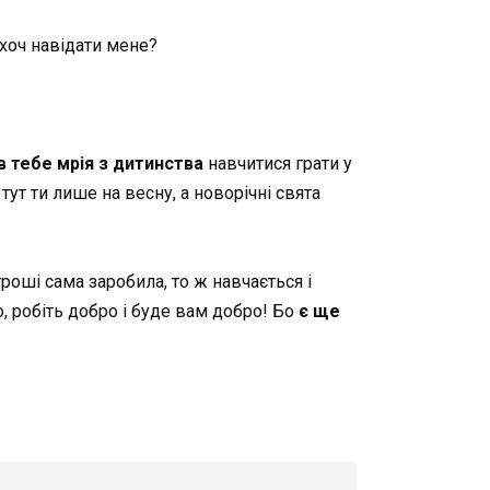
 хоч навідати мене?
в тебе мрія з дитинства
навчитися грати у
 тут ти лише на весну, а новорічні свята
 гроші сама заробила, то ж навчається і
о, робіть добро і буде вам добро! Бо
є ще