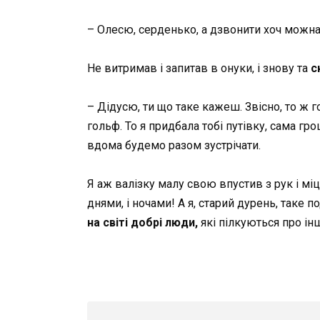
– Олесю, серденько, а дзвонити хоч можна
Не витримав і запитав в онуки, і знову та
с
– Дідусю, ти що таке кажеш. Звісно, то ж г
гольф. То я придбала тобі путівку, сама гро
вдома будемо разом зустрічати.
Я аж валізку малу свою впустив з рук і міцн
днями, і ночами! А я, старий дурень, таке 
на світі добрі люди,
які пілкуються про ін