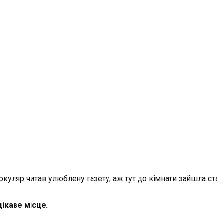
и окуляр читав улюблену газету, аж тут до кімнати зайшла с
цікаве місце.