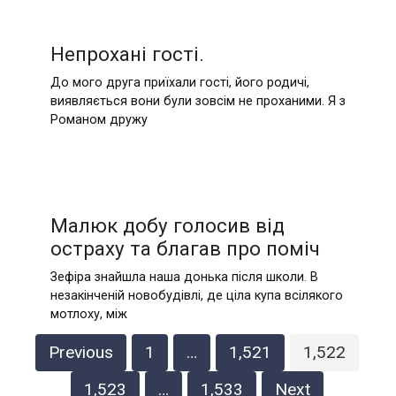
Непрохані гості.
До мого друга приїхали гості, його родичі,
виявляється вони були зовсім не проханими. Я з
Романом дружу
Малюк добу голосив від
остраху та благав про поміч
Зефіра знайшла наша донька після школи. В
незакінченій новобудівлі, де ціла купа всілякого
мотлоху, між
Posts
Previous
1
…
1,521
1,522
pagination
1,523
…
1,533
Next